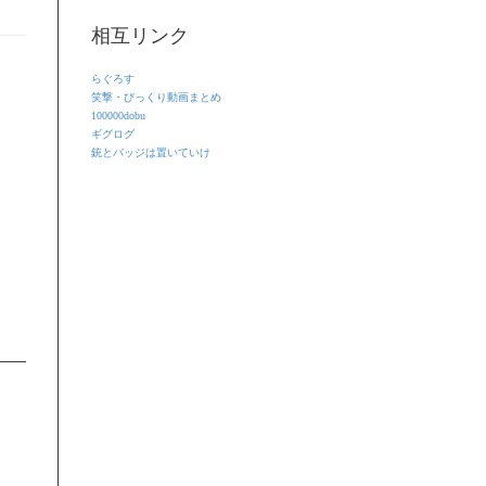
相互リンク
らぐろす
笑撃・びっくり動画まとめ
100000dobu
ギグログ
銃とバッジは置いていけ
！