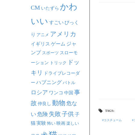
かわ
CM
いたずら
いい
すごい
びっく
アメリカ
り
アニメ
ジャ
イギリス
ゲーム
ンプ
スポーツ
スローモ
ドッ
ーション
トリック
キリ
ドライブレコーダ
ハプニング
ー
バトル
事
ロシア
ワンコ
中国
動物
故
危な
仲良し
TAGS:
失敗
子供
い
危険
子
コスチューム
猫
実験
映画
怖い
楽しい
猫