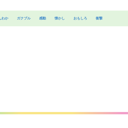
んわか
ガクブル
感動
懐かし
おもしろ
衝撃