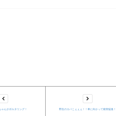
ちゃんがボルタリング！
野生のカバこぇぇぇ！！車に向かって猪突猛進