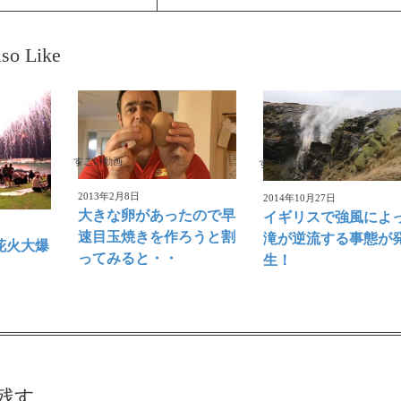
so Like
すごい動画
すごい動画
2013年2月8日
2014年10月27日
大きな卵があったので早
イギリスで強風によ
速目玉焼きを作ろうと割
滝が逆流する事態が
花火大爆
ってみると・・
生！
残す