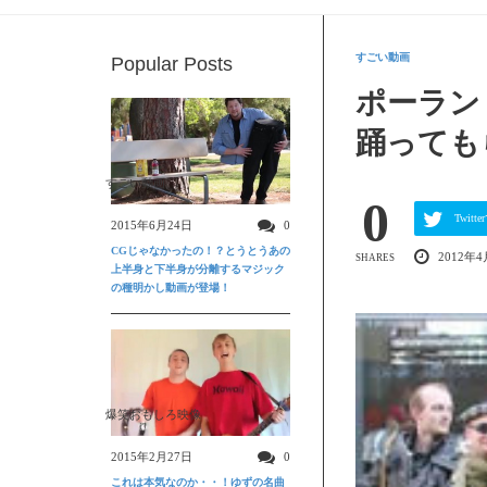
すごい動画
Popular Posts
ポーラン
踊っても
すごい動画
0
Twit
2015年6月24日
0
CGじゃなかったの！？とうとうあの
2012年4
SHARES
上半身と下半身が分離するマジック
の種明かし動画が登場！
爆笑おもしろ映像
2015年2月27日
0
これは本気なのか・・！ゆずの名曲