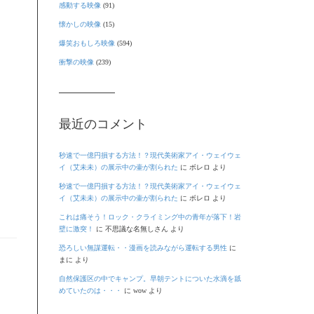
感動する映像
(91)
懐かしの映像
(15)
爆笑おもしろ映像
(594)
衝撃の映像
(239)
最近のコメント
秒速で一億円損する方法！？現代美術家アイ・ウェイウェ
イ（艾未未）の展示中の壷が割られた
に
ボレロ
より
秒速で一億円損する方法！？現代美術家アイ・ウェイウェ
イ（艾未未）の展示中の壷が割られた
に
ボレロ
より
これは痛そう！ロック・クライミング中の青年が落下！岩
壁に激突！
に
不思議な名無しさん
より
恐ろしい無謀運転・・漫画を読みながら運転する男性
に
まに
より
自然保護区の中でキャンプ。早朝テントについた水滴を舐
めていたのは・・・
に
wow
より