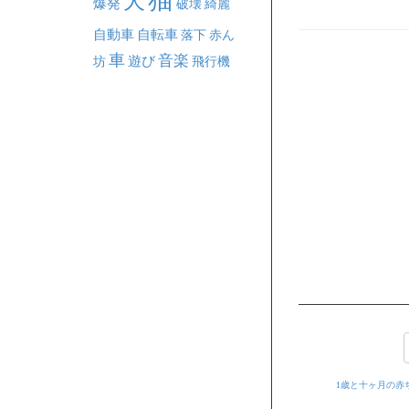
犬
爆発
破壊
綺麗
自動車
自転車
落下
赤ん
車
音楽
坊
遊び
飛行機
1歳と十ヶ月の赤