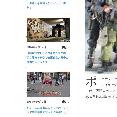
「夏色」を外国人がカヴァー！悪
夢！！
ガクブル映像
2014年7月12日
2
【閲覧注意】サイコキネシス？魔
術？魔法をあやつる魔道士と夜中に
遭遇するドッキリ
ポ
ーランド
レイヤー
しかし西洋人のコス
すごい動画
ある意味本場だから
2014年10月2日
3
えぇ！こんな風になってたの！？イ
ンド空中浮遊マジックの種明かし！