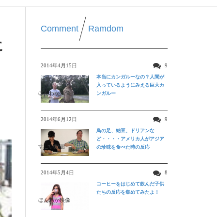
Comment
Ramdom
に
2014年4月15日
9
本当にカンガルーなの？人間が
入っているようにみえる巨大カ
ほんわか映像
ンガルー
2014年6月12日
9
鳥の足、納豆、ドリアンな
ど・・・・アメリカ人がアジア
すごい動画
の珍味を食べた時の反応
2014年5月4日
8
コーヒーをはじめて飲んだ子供
たちの反応を集めてみたよ！
ほんわか映像