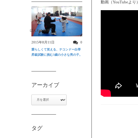
動画（YouTubeより
ほんわか映像
2015年8月11日
0
愛らしくて笑える、テコンドー白帯
昇級試験に挑む3歳の小さな男の子。
アーカイブ
ア
ー
カ
イ
ブ
タグ