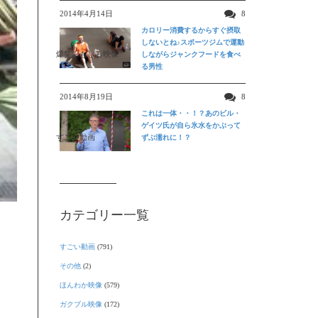
2014年4月14日
8
カロリー消費するからすぐ摂取
しないとね♪スポーツジムで運動
爆笑おもしろ映像
しながらジャンクフードを食べ
る男性
2014年8月19日
8
これは一体・・！？あのビル・
ゲイツ氏が自ら氷水をかぶって
すごい動画
ずぶ濡れに！？
カテゴリー一覧
すごい動画
(791)
その他
(2)
ほんわか映像
(579)
ガクブル映像
(172)