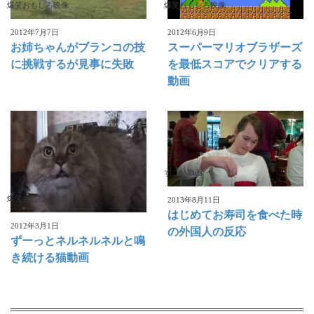
爆笑おもしろ映像
爆笑おもしろ映像
2012年7月7日
2012年6月9日
お姉ちゃんがブランコの技
スーパーマリオブラザーズ
に挑戦するが見事に失敗
を最低スコアでクリアする
動画
すごい動画
爆笑おもしろ映像
2013年8月11日
はじめてお寿司を食べた時
2012年3月1日
の外国人の反応
ずーっとネルネルネルと鳴
き続ける猫動画