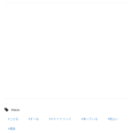
TAGS:
こける
すべる
スケートリンク
凍っている
危ない
通路