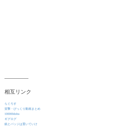
相互リンク
らぐろす
笑撃・びっくり動画まとめ
100000dobu
ギグログ
銃とバッジは置いていけ