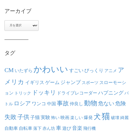
アーカイブ
ア
ー
カ
イ
ブ
タグ
かわいい
ア
CM
いたずら
すごい
びっくり
アニメ
メリカ
ジャンプ
イギリス
ゲーム
スポーツ
スローモーシ
ドッキリ
ハプニング
ョン
ドライブレコーダー
トリック
バ
動物
事故
ロシア
危ない
危険
ワンコ
中国
仲良し
トル
猫
犬
失敗
子供
子猫
実験
映画
怖い
楽しい
爆発
破壊
綺麗
車
音楽
自動車
自転車
落下
赤ん坊
遊び
飛行機