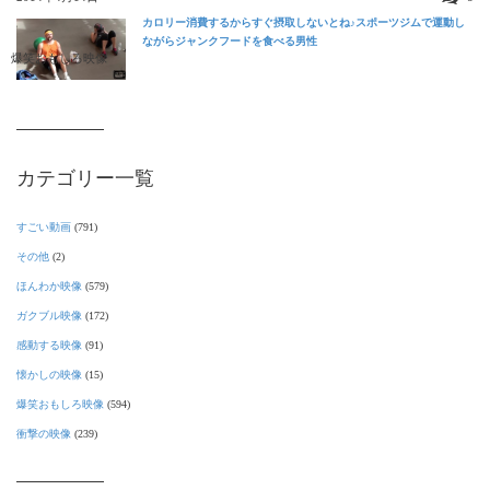
カロリー消費するからすぐ摂取しないとね♪スポーツジムで運動し
ながらジャンクフードを食べる男性
爆笑おもしろ映像
カテゴリー一覧
すごい動画
(791)
その他
(2)
ほんわか映像
(579)
ガクブル映像
(172)
感動する映像
(91)
懐かしの映像
(15)
爆笑おもしろ映像
(594)
衝撃の映像
(239)