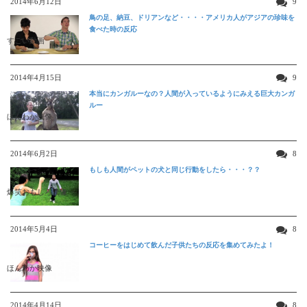
2014年6月12日
9
鳥の足、納豆、ドリアンなど・・・・アメリカ人がアジアの珍味を
食べた時の反応
すごい動画
2014年4月15日
9
本当にカンガルーなの？人間が入っているようにみえる巨大カンガ
ルー
ほんわか映像
2014年6月2日
8
もしも人間がペットの犬と同じ行動をしたら・・・？？
爆笑おもしろ映像
2014年5月4日
8
コーヒーをはじめて飲んだ子供たちの反応を集めてみたよ！
ほんわか映像
2014年4月14日
8