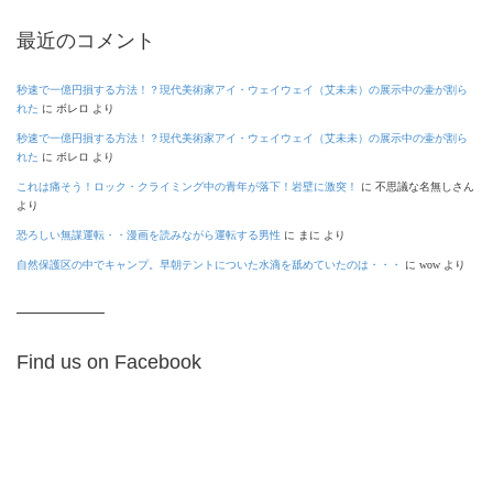
最近のコメント
秒速で一億円損する方法！？現代美術家アイ・ウェイウェイ（艾未未）の展示中の壷が割ら
れた
に
ボレロ
より
秒速で一億円損する方法！？現代美術家アイ・ウェイウェイ（艾未未）の展示中の壷が割ら
れた
に
ボレロ
より
これは痛そう！ロック・クライミング中の青年が落下！岩壁に激突！
に
不思議な名無しさん
より
恐ろしい無謀運転・・漫画を読みながら運転する男性
に
まに
より
自然保護区の中でキャンプ。早朝テントについた水滴を舐めていたのは・・・
に
wow
より
Find us on Facebook