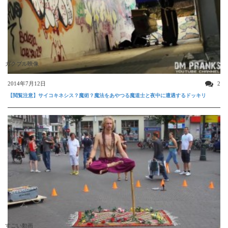
ガクブル映像
2014年7月12日
2
【閲覧注意】サイコキネシス？魔術？魔法をあやつる魔道士と夜中に遭遇するドッキリ
すごい動画