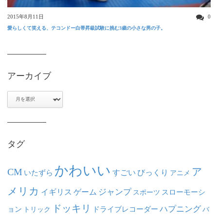
2015年8月11日
0
愛らしくて笑える、テコンドー白帯昇級試験に挑む3歳の小さな男の子。
アーカイブ
ア
ー
カ
イ
ブ
タグ
かわいい
ア
CM
いたずら
すごい
びっくり
アニメ
メリカ
ジャンプ
イギリス
ゲーム
スポーツ
スローモーシ
ドッキリ
ハプニング
ョン
ドライブレコーダー
トリック
バ