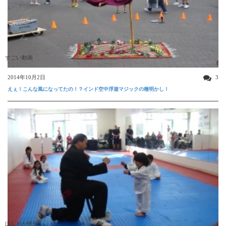
すごい動画
2014年10月2日
3
えぇ！こんな風になってたの！？インド空中浮遊マジックの種明かし！
ほんわか映像