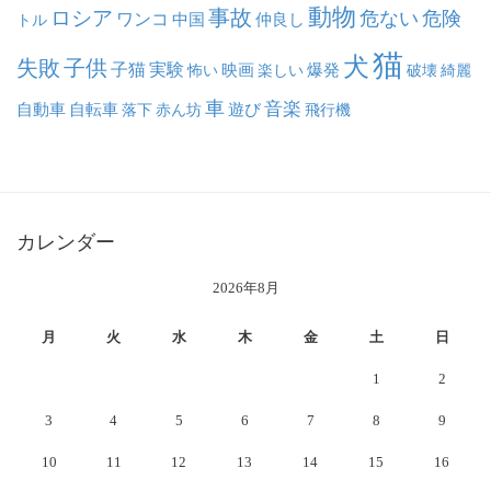
動物
事故
ロシア
危ない
危険
ワンコ
中国
仲良し
トル
猫
犬
失敗
子供
子猫
実験
映画
怖い
楽しい
爆発
破壊
綺麗
車
音楽
自動車
自転車
落下
赤ん坊
遊び
飛行機
カレンダー
2026年8月
月
火
水
木
金
土
日
1
2
3
4
5
6
7
8
9
10
11
12
13
14
15
16