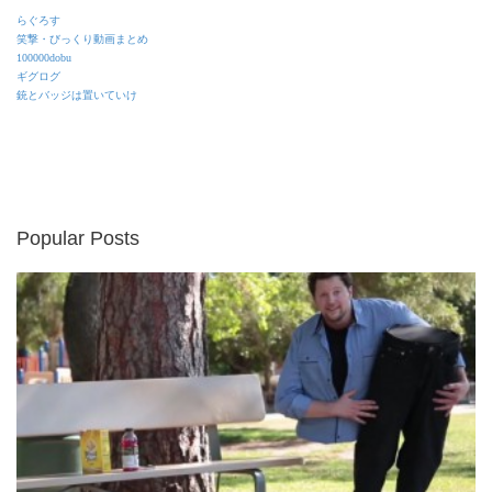
らぐろす
笑撃・びっくり動画まとめ
100000dobu
ギグログ
銃とバッジは置いていけ
Popular Posts