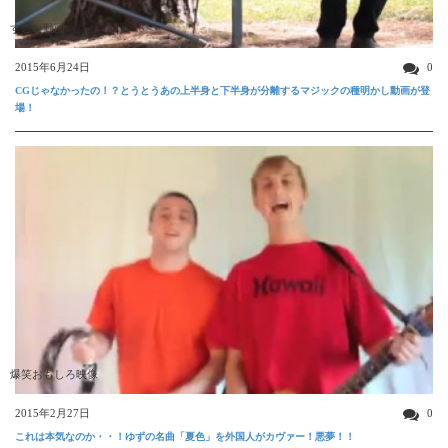
すごい動画
2015年6月24日
0
CGじゃなかったの！？とうとうあの上半身と下半身が分離するマジックの種明かし動画が登
場！
爆笑おもしろ映像
2015年2月27日
0
これは本気なのか・・！ゆずの名曲「夏色」を外国人がカヴァー！悪夢！！