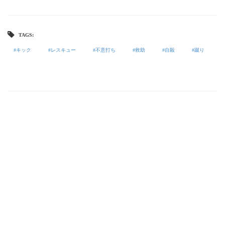
TAGS:
キック
レスキュー
不意打ち
救助
自殺
蹴り