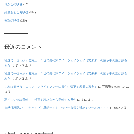
懐かしの映像
(15)
爆笑おもしろ映像
(594)
衝撃の映像
(239)
最近のコメント
秒速で一億円損する方法！？現代美術家アイ・ウェイウェイ（艾未未）の展示中の壷が割ら
れた
に
ボレロ
より
秒速で一億円損する方法！？現代美術家アイ・ウェイウェイ（艾未未）の展示中の壷が割ら
れた
に
ボレロ
より
これは痛そう！ロック・クライミング中の青年が落下！岩壁に激突！
に
不思議な名無しさん
より
恐ろしい無謀運転・・漫画を読みながら運転する男性
に
まに
より
自然保護区の中でキャンプ。早朝テントについた水滴を舐めていたのは・・・
に
wow
より