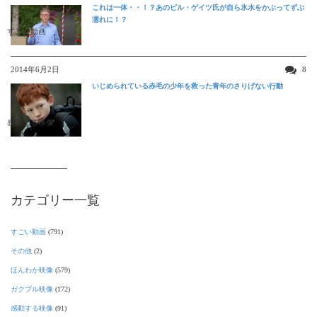
これは一体・・！？あのビル・ゲイツ氏が自ら氷水をかぶってずぶ
濡れに！？
すごい動画
2014年6月2日
8
いじめられている赤毛の少年を救った青年のさりげない行動
感動する映像
カテゴリー一覧
すごい動画
(791)
その他
(2)
ほんわか映像
(579)
ガクブル映像
(172)
感動する映像
(91)