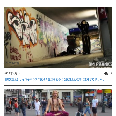
ガクブル映像
2014年7月12日
2
【閲覧注意】サイコキネシス？魔術？魔法をあやつる魔道士と夜中に遭遇するドッキリ