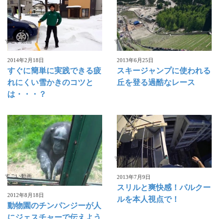
すごい動画
すごい動画
2014年2月18日
2013年6月25日
すぐに簡単に実践できる疲
スキージャンプに使われる
れにくい雪かきのコツと
丘を登る過酷なレース
は・・・？
すごい動画
すごい動画
2013年7月9日
スリルと爽快感！パルクー
2012年8月18日
ルを本人視点で！
動物園のチンパンジーが人
にジェスチャーで伝えよう