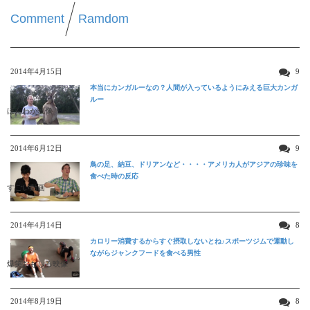
Comment
Ramdom
2014年4月15日
9
本当にカンガルーなの？人間が入っているようにみえる巨大カンガ
ルー
ほんわか映像
2014年6月12日
9
鳥の足、納豆、ドリアンなど・・・・アメリカ人がアジアの珍味を
食べた時の反応
すごい動画
2014年4月14日
8
カロリー消費するからすぐ摂取しないとね♪スポーツジムで運動し
ながらジャンクフードを食べる男性
爆笑おもしろ映像
2014年8月19日
8