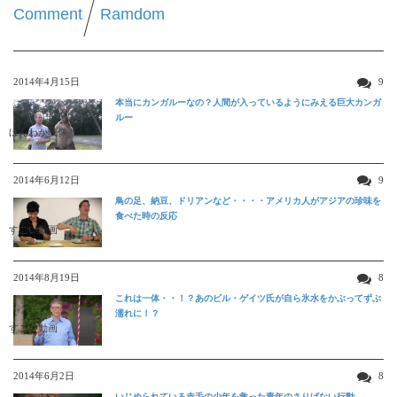
Comment
Ramdom
2014年4月15日
9
本当にカンガルーなの？人間が入っているようにみえる巨大カンガ
ルー
ほんわか映像
2014年6月12日
9
鳥の足、納豆、ドリアンなど・・・・アメリカ人がアジアの珍味を
食べた時の反応
すごい動画
2014年8月19日
8
これは一体・・！？あのビル・ゲイツ氏が自ら氷水をかぶってずぶ
濡れに！？
すごい動画
2014年6月2日
8
いじめられている赤毛の少年を救った青年のさりげない行動