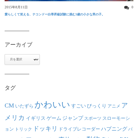
2015年8月11日
0
愛らしくて笑える、テコンドー白帯昇級試験に挑む3歳の小さな男の子。
アーカイブ
ア
ー
カ
イ
ブ
タグ
かわいい
ア
CM
いたずら
すごい
びっくり
アニメ
メリカ
ジャンプ
イギリス
ゲーム
スポーツ
スローモーシ
ドッキリ
ハプニング
ョン
ドライブレコーダー
トリック
バ