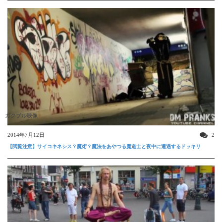
ガクブル映像
2014年7月12日
2
【閲覧注意】サイコキネシス？魔術？魔法をあやつる魔道士と夜中に遭遇するドッキリ