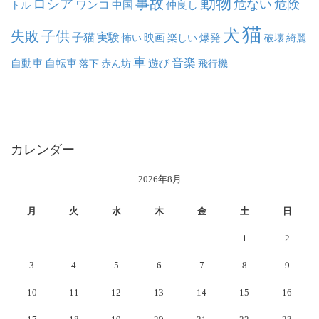
動物
事故
ロシア
危ない
危険
ワンコ
中国
仲良し
トル
猫
犬
失敗
子供
子猫
実験
映画
怖い
楽しい
爆発
破壊
綺麗
車
音楽
自動車
自転車
落下
赤ん坊
遊び
飛行機
カレンダー
2026年8月
月
火
水
木
金
土
日
1
2
3
4
5
6
7
8
9
10
11
12
13
14
15
16