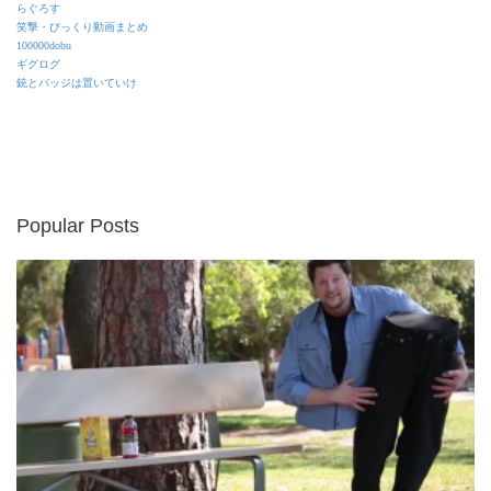
らぐろす
笑撃・びっくり動画まとめ
100000dobu
ギグログ
銃とバッジは置いていけ
Popular Posts