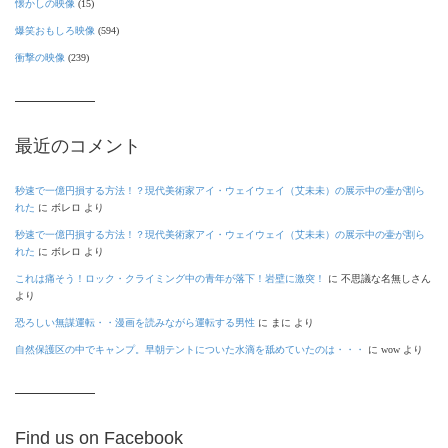
懐かしの映像
(15)
爆笑おもしろ映像
(594)
衝撃の映像
(239)
最近のコメント
秒速で一億円損する方法！？現代美術家アイ・ウェイウェイ（艾未未）の展示中の壷が割ら
れた
に
ボレロ
より
秒速で一億円損する方法！？現代美術家アイ・ウェイウェイ（艾未未）の展示中の壷が割ら
れた
に
ボレロ
より
これは痛そう！ロック・クライミング中の青年が落下！岩壁に激突！
に
不思議な名無しさん
より
恐ろしい無謀運転・・漫画を読みながら運転する男性
に
まに
より
自然保護区の中でキャンプ。早朝テントについた水滴を舐めていたのは・・・
に
wow
より
Find us on Facebook