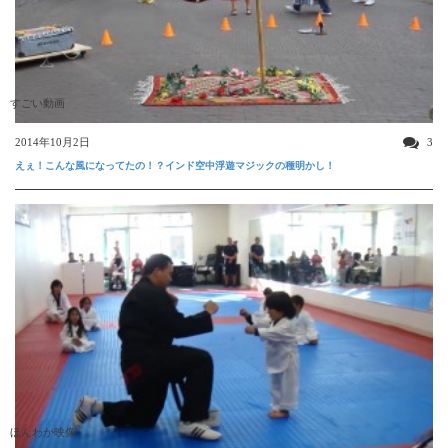
すごい動画
2014年10月2日
3
えぇ！こんな風になってたの！？インド空中浮遊マジックの種明かし！
ほんわか映像