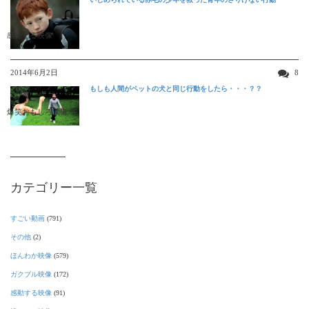
感動する映像
2014年6月2日
8
もしも人間がペットの犬と同じ行動をしたら・・・？？
爆笑おもしろ映像
カテゴリー一覧
すごい動画
(791)
その他
(2)
ほんわか映像
(579)
ガクブル映像
(172)
感動する映像
(91)