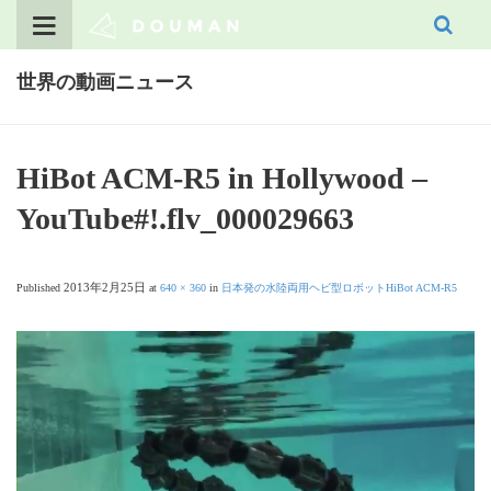
Skip
to
content
世界の動画ニュース
HiBot ACM-R5 in Hollywood –
YouTube#!.flv_000029663
2013年2月25日
Published
at
640 × 360
in
日本発の水陸両用ヘビ型ロボットHiBot ACM-R5