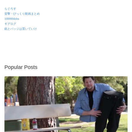
らぐろす
笑撃・びっくり動画まとめ
100000dobu
ギグログ
銃とバッジは置いていけ
Popular Posts