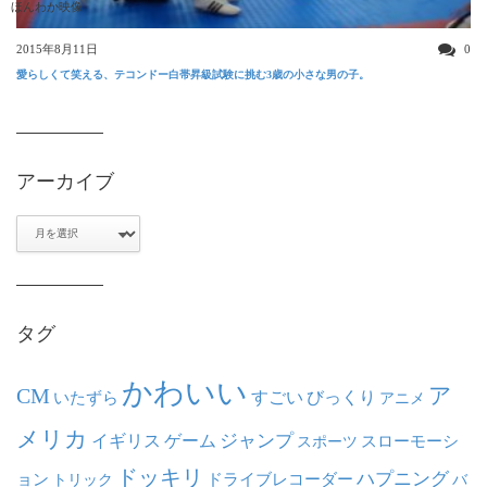
ほんわか映像
2015年8月11日
0
愛らしくて笑える、テコンドー白帯昇級試験に挑む3歳の小さな男の子。
アーカイブ
ア
ー
カ
イ
ブ
タグ
かわいい
ア
CM
いたずら
すごい
びっくり
アニメ
メリカ
ジャンプ
イギリス
ゲーム
スポーツ
スローモーシ
ドッキリ
ハプニング
ョン
ドライブレコーダー
トリック
バ