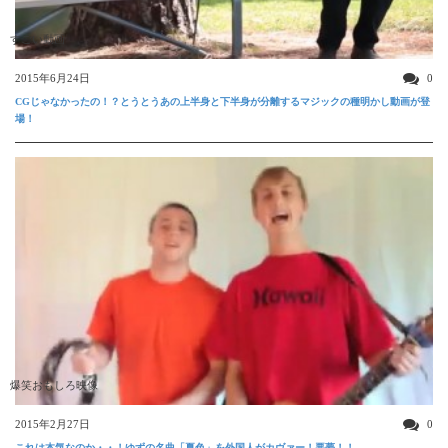
すごい動画
2015年6月24日
0
CGじゃなかったの！？とうとうあの上半身と下半身が分離するマジックの種明かし動画が登
場！
爆笑おもしろ映像
2015年2月27日
0
これは本気なのか・・！ゆずの名曲「夏色」を外国人がカヴァー！悪夢！！