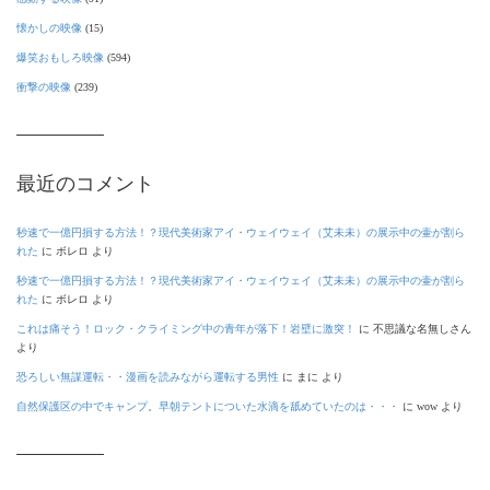
懐かしの映像
(15)
爆笑おもしろ映像
(594)
衝撃の映像
(239)
最近のコメント
秒速で一億円損する方法！？現代美術家アイ・ウェイウェイ（艾未未）の展示中の壷が割ら
れた
に
ボレロ
より
秒速で一億円損する方法！？現代美術家アイ・ウェイウェイ（艾未未）の展示中の壷が割ら
れた
に
ボレロ
より
これは痛そう！ロック・クライミング中の青年が落下！岩壁に激突！
に
不思議な名無しさん
より
恐ろしい無謀運転・・漫画を読みながら運転する男性
に
まに
より
自然保護区の中でキャンプ。早朝テントについた水滴を舐めていたのは・・・
に
wow
より