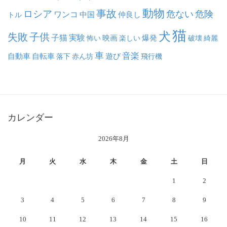
動物
事故
ロシア
危ない
危険
ワンコ
中国
仲良し
トル
猫
犬
失敗
子供
子猫
実験
映画
怖い
楽しい
爆発
破壊
綺麗
車
音楽
自動車
自転車
落下
赤ん坊
遊び
飛行機
カレンダー
2026年8月
月
火
水
木
金
土
日
1
2
3
4
5
6
7
8
9
10
11
12
13
14
15
16