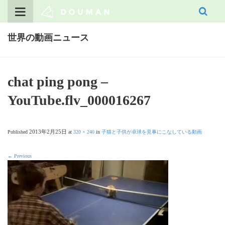
Skip
to
content
世界の動画ニュース
chat ping pong –
YouTube.flv_000016267
2013年2月25日
Published
at
320 × 240
in
子猫と子供が卓球を見事にこなしている動画
←
Previous