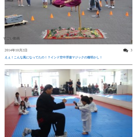
すごい動画
2014年10月2日
3
えぇ！こんな風になってたの！？インド空中浮遊マジックの種明かし！