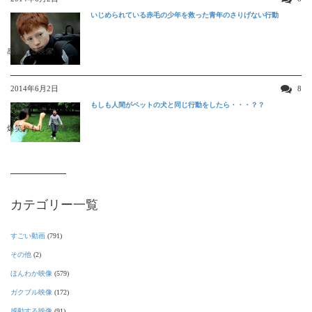
いじめられている赤毛の少年を救った青年のさりげない行動
感動する映像
2014年6月2日
8
もしも人間がペットの犬と同じ行動をしたら・・・？？
爆笑おもしろ映像
カテゴリー一覧
すごい動画
(791)
その他
(2)
ほんわか映像
(579)
ガクブル映像
(172)
感動する映像
(91)