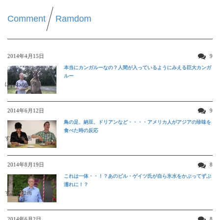
Comment
Ramdom
2014年4月15日
9
本当にカンガルーなの？人間が入っているようにみえる巨大カンガ
ルー
ほんわか映像
2014年6月12日
9
鳥の足、納豆、ドリアンなど・・・・アメリカ人がアジアの珍味を
食べた時の反応
すごい動画
2014年8月19日
8
これは一体・・！？あのビル・ゲイツ氏が自ら氷水をかぶってずぶ
濡れに！？
すごい動画
2014年6月2日
8