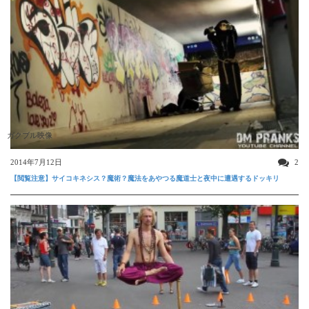
ガクブル映像
2014年7月12日
2
【閲覧注意】サイコキネシス？魔術？魔法をあやつる魔道士と夜中に遭遇するドッキリ