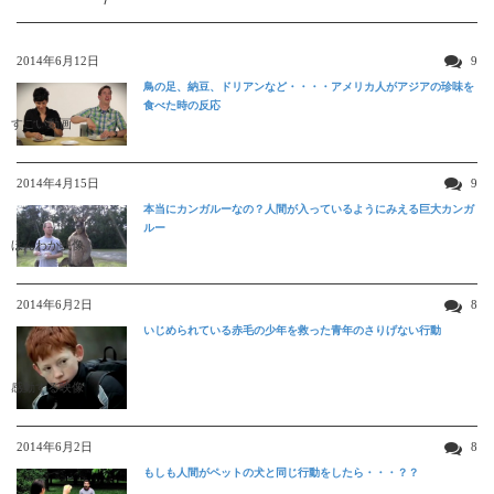
2014年6月12日
9
鳥の足、納豆、ドリアンなど・・・・アメリカ人がアジアの珍味を
食べた時の反応
すごい動画
2014年4月15日
9
本当にカンガルーなの？人間が入っているようにみえる巨大カンガ
ルー
ほんわか映像
2014年6月2日
8
いじめられている赤毛の少年を救った青年のさりげない行動
感動する映像
2014年6月2日
8
もしも人間がペットの犬と同じ行動をしたら・・・？？