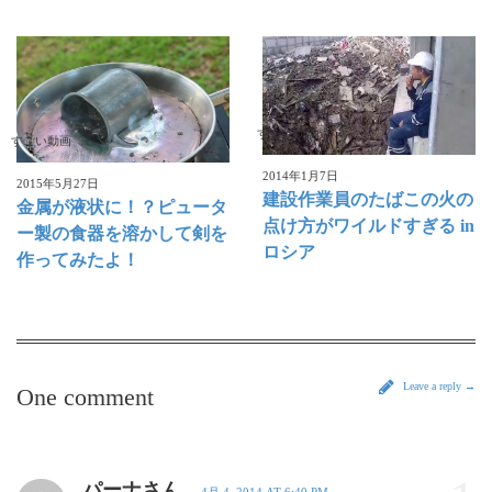
すごい動画
すごい動画
2014年1月7日
2015年5月27日
建設作業員のたばこの火の
金属が液状に！？ピュータ
点け方がワイルドすぎる in
ー製の食器を溶かして剣を
ロシア
作ってみたよ！
Leave a reply →
One comment
パーナさん