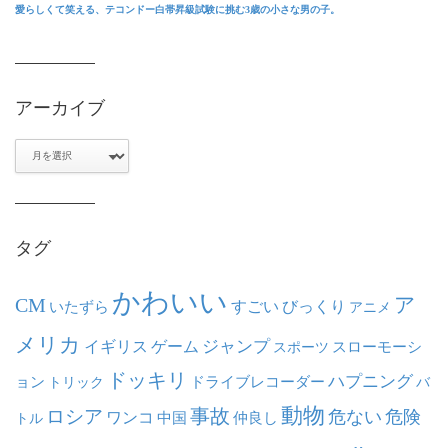
愛らしくて笑える、テコンドー白帯昇級試験に挑む3歳の小さな男の子。
アーカイブ
ア
ー
カ
イ
ブ
タグ
かわいい
ア
CM
いたずら
すごい
びっくり
アニメ
メリカ
ジャンプ
イギリス
ゲーム
スポーツ
スローモーシ
ドッキリ
ハプニング
ョン
ドライブレコーダー
トリック
バ
動物
事故
ロシア
危ない
危険
ワンコ
中国
仲良し
トル