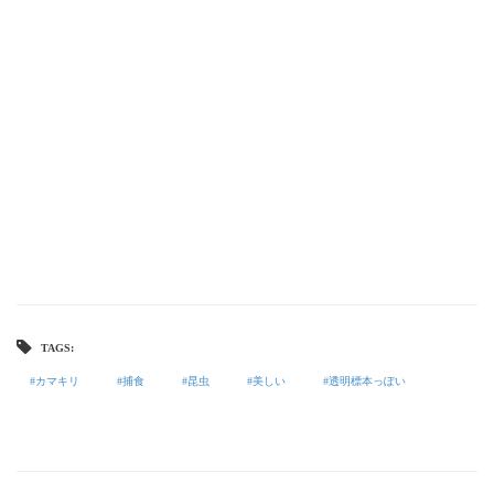
TAGS:
カマキリ
捕食
昆虫
美しい
透明標本っぽい