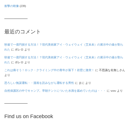
衝撃の映像
(239)
最近のコメント
秒速で一億円損する方法！？現代美術家アイ・ウェイウェイ（艾未未）の展示中の壷が割ら
れた
に
ボレロ
より
秒速で一億円損する方法！？現代美術家アイ・ウェイウェイ（艾未未）の展示中の壷が割ら
れた
に
ボレロ
より
これは痛そう！ロック・クライミング中の青年が落下！岩壁に激突！
に
不思議な名無しさん
より
恐ろしい無謀運転・・漫画を読みながら運転する男性
に
まに
より
自然保護区の中でキャンプ。早朝テントについた水滴を舐めていたのは・・・
に
wow
より
Find us on Facebook