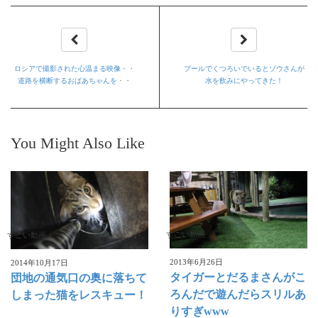
ロシアで撮影された心温まる映像・・
プールでくつろいでいるとゾウさんが
道路を横断するおばあちゃんを・・
水を飲みにやってきた！
You Might Also Like
すごい動画
すごい動画
2013年6月26日
2014年10月17日
タイガーとだるまさんがこ
団地の通気口の奥に落ちて
ろんだで遊んだらスリルあ
しまった猫をレスキュー！
りすぎwww