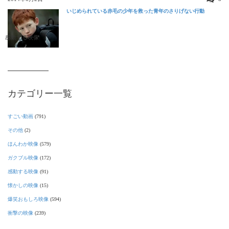
いじめられている赤毛の少年を救った青年のさりげない行動
感動する映像
カテゴリー一覧
すごい動画
(791)
その他
(2)
ほんわか映像
(579)
ガクブル映像
(172)
感動する映像
(91)
懐かしの映像
(15)
爆笑おもしろ映像
(594)
衝撃の映像
(239)