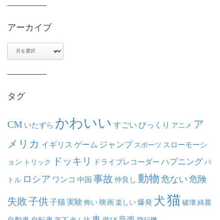
アーカイブ
ア
ー
カ
イ
ブ
タグ
かわいい
ア
CM
いたずら
すごい
びっくり
アニメ
メリカ
ジャンプ
イギリス
ゲーム
スポーツ
スローモーシ
ドッキリ
ハプニング
ョン
ドライブレコーダー
トリック
バ
動物
事故
ロシア
危ない
危険
ワンコ
中国
仲良し
トル
猫
犬
失敗
子供
子猫
実験
映画
怖い
楽しい
爆発
破壊
綺麗
車
音楽
自動車
自転車