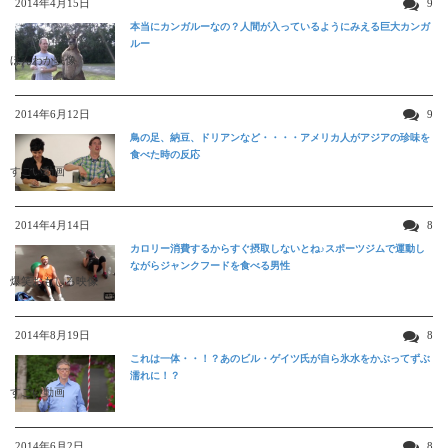
2014年4月15日
9
本当にカンガルーなの？人間が入っているようにみえる巨大カンガ
ルー
ほんわか映像
2014年6月12日
9
鳥の足、納豆、ドリアンなど・・・・アメリカ人がアジアの珍味を
食べた時の反応
すごい動画
2014年4月14日
8
カロリー消費するからすぐ摂取しないとね♪スポーツジムで運動し
ながらジャンクフードを食べる男性
爆笑おもしろ映像
2014年8月19日
8
これは一体・・！？あのビル・ゲイツ氏が自ら氷水をかぶってずぶ
濡れに！？
すごい動画
2014年6月2日
8