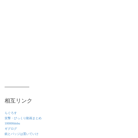
相互リンク
らぐろす
笑撃・びっくり動画まとめ
100000dobu
ギグログ
銃とバッジは置いていけ