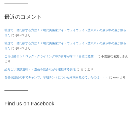
最近のコメント
秒速で一億円損する方法！？現代美術家アイ・ウェイウェイ（艾未未）の展示中の壷が割ら
れた
に
ボレロ
より
秒速で一億円損する方法！？現代美術家アイ・ウェイウェイ（艾未未）の展示中の壷が割ら
れた
に
ボレロ
より
これは痛そう！ロック・クライミング中の青年が落下！岩壁に激突！
に
不思議な名無しさん
より
恐ろしい無謀運転・・漫画を読みながら運転する男性
に
まに
より
自然保護区の中でキャンプ。早朝テントについた水滴を舐めていたのは・・・
に
wow
より
Find us on Facebook