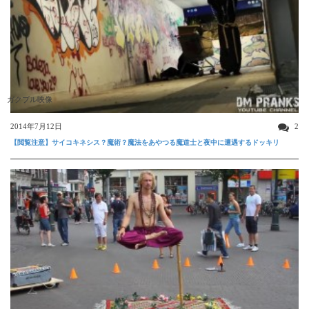
ガクブル映像
2014年7月12日
2
【閲覧注意】サイコキネシス？魔術？魔法をあやつる魔道士と夜中に遭遇するドッキリ