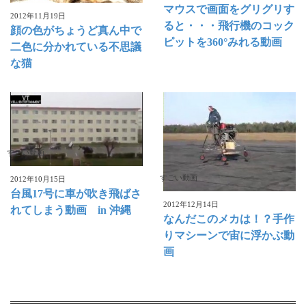
マウスで画面をグリグリす
2012年11月19日
ると・・・飛行機のコック
顔の色がちょうど真ん中で
ピットを360°みれる動画
二色に分かれている不思議
な猫
すごい動画
すごい動画
2012年10月15日
台風17号に車が吹き飛ばさ
2012年12月14日
れてしまう動画 in 沖縄
なんだこのメカは！？手作
りマシーンで宙に浮かぶ動
画