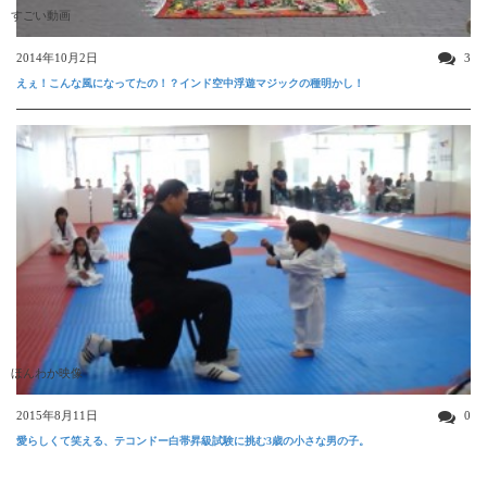
すごい動画
2014年10月2日
3
えぇ！こんな風になってたの！？インド空中浮遊マジックの種明かし！
ほんわか映像
2015年8月11日
0
愛らしくて笑える、テコンドー白帯昇級試験に挑む3歳の小さな男の子。