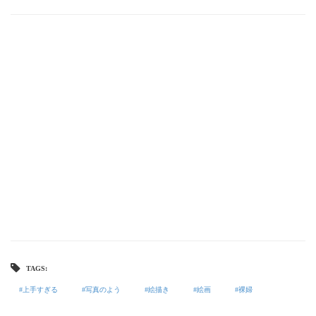
TAGS:
上手すぎる
写真のよう
絵描き
絵画
裸婦