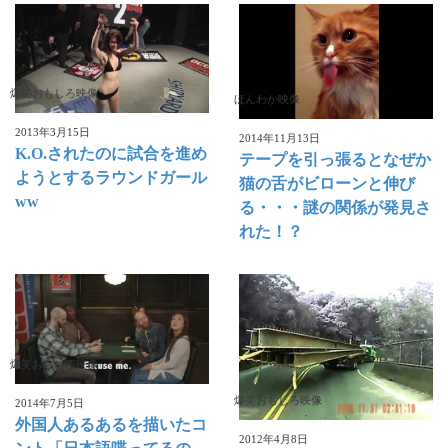
爆笑おもしろ映像
ほんわか映像
2013年3月15日
2014年11月13日
K.O.されたのに試合を進め
テープを引っ張るとなぜか
ようとするラウンドガール
猫の舌がビローンと伸び
ww
る・・・謎の関係が発見さ
れた！？
爆笑おもしろ映像
爆笑おもしろ映像
2014年7月5日
外国人あるあるを描いたコ
2012年4月8日