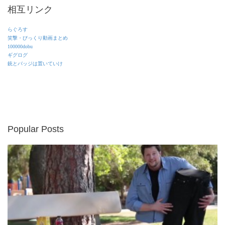
相互リンク
らぐろす
笑撃・びっくり動画まとめ
100000dobu
ギグログ
銃とバッジは置いていけ
Popular Posts