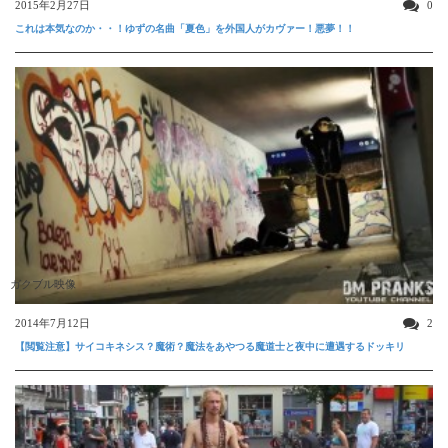
2015年2月27日
0
これは本気なのか・・！ゆずの名曲「夏色」を外国人がカヴァー！悪夢！！
ガクブル映像
2014年7月12日
2
【閲覧注意】サイコキネシス？魔術？魔法をあやつる魔道士と夜中に遭遇するドッキリ