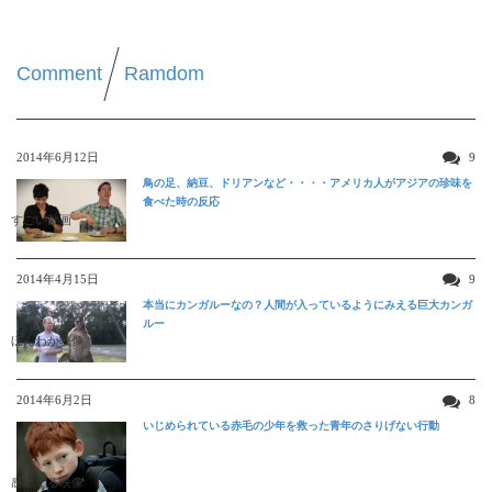
Comment
Ramdom
2014年6月12日
9
鳥の足、納豆、ドリアンなど・・・・アメリカ人がアジアの珍味を
食べた時の反応
すごい動画
2014年4月15日
9
本当にカンガルーなの？人間が入っているようにみえる巨大カンガ
ルー
ほんわか映像
2014年6月2日
8
いじめられている赤毛の少年を救った青年のさりげない行動
感動する映像