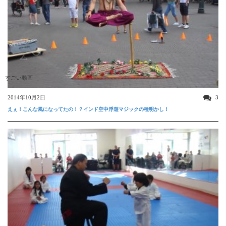
すごい動画
2014年10月2日
3
えぇ！こんな風になってたの！？インド空中浮遊マジックの種明かし！