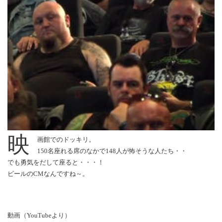
映
画館でのドッキリ。
150名座れる席のなかで148人が怖そうな人たち・・
でも勇気をだして座ると・・・！
ビールのCMなんですね～。
動画（YouTubeより）