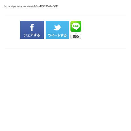
https://youtube.com/watch?v=RS3iB47nQ6E