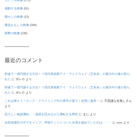
ガクブル映像
(172)
感動する映像
(91)
懐かしの映像
(15)
爆笑おもしろ映像
(594)
衝撃の映像
(239)
最近のコメント
秒速で一億円損する方法！？現代美術家アイ・ウェイウェイ（艾未未）の展示中の壷が割ら
れた
に
ボレロ
より
秒速で一億円損する方法！？現代美術家アイ・ウェイウェイ（艾未未）の展示中の壷が割ら
れた
に
ボレロ
より
これは痛そう！ロック・クライミング中の青年が落下！岩壁に激突！
に
不思議な名無しさん
より
恐ろしい無謀運転・・漫画を読みながら運転する男性
に
まに
より
自然保護区の中でキャンプ。早朝テントについた水滴を舐めていたのは・・・
に
wow
より