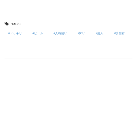
TAGS:
ドッキリ
ビール
人相悪い
怖い
悪人
映画館