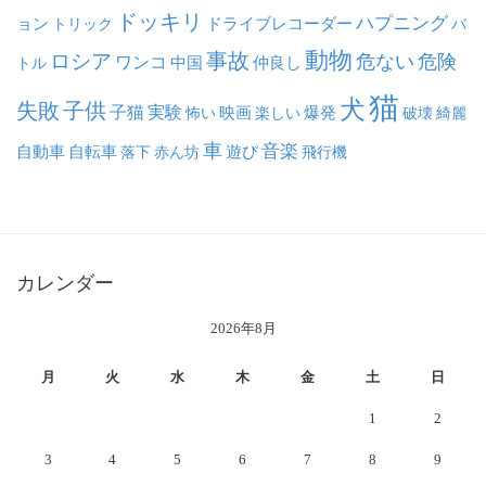
ドッキリ
ハプニング
ョン
ドライブレコーダー
トリック
バ
動物
事故
ロシア
危ない
危険
ワンコ
中国
仲良し
トル
猫
犬
失敗
子供
子猫
実験
映画
怖い
楽しい
爆発
破壊
綺麗
車
音楽
自動車
自転車
落下
赤ん坊
遊び
飛行機
カレンダー
2026年8月
月
火
水
木
金
土
日
1
2
3
4
5
6
7
8
9