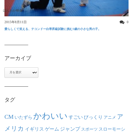
ほんわか映像
2015年8月11日
0
愛らしくて笑える、テコンドー白帯昇級試験に挑む3歳の小さな男の子。
アーカイブ
ア
ー
カ
イ
ブ
タグ
かわいい
ア
CM
いたずら
すごい
びっくり
アニメ
メリカ
ジャンプ
イギリス
ゲーム
スポーツ
スローモーシ