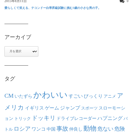
2015年8月11日
0
愛らしくて笑える、テコンドー白帯昇級試験に挑む3歳の小さな男の子。
アーカイブ
ア
ー
カ
イ
ブ
タグ
かわいい
ア
CM
いたずら
すごい
びっくり
アニメ
メリカ
ジャンプ
イギリス
ゲーム
スポーツ
スローモーシ
ドッキリ
ハプニング
ョン
ドライブレコーダー
トリック
バ
動物
事故
ロシア
危ない
危険
ワンコ
中国
仲良し
トル