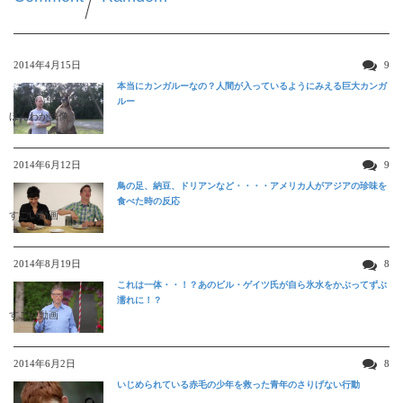
2014年4月15日
9
本当にカンガルーなの？人間が入っているようにみえる巨大カンガ
ルー
ほんわか映像
2014年6月12日
9
鳥の足、納豆、ドリアンなど・・・・アメリカ人がアジアの珍味を
食べた時の反応
すごい動画
2014年8月19日
8
これは一体・・！？あのビル・ゲイツ氏が自ら氷水をかぶってずぶ
濡れに！？
すごい動画
2014年6月2日
8
いじめられている赤毛の少年を救った青年のさりげない行動