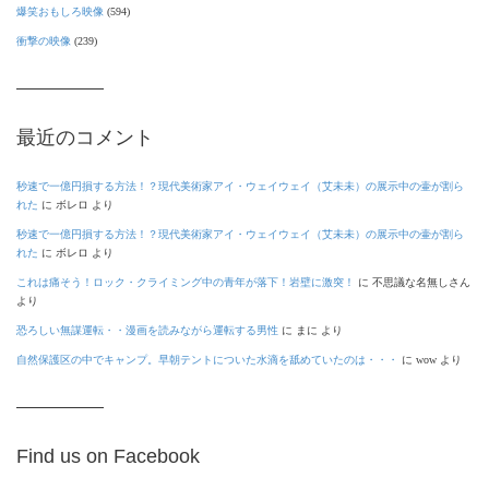
爆笑おもしろ映像
(594)
衝撃の映像
(239)
最近のコメント
秒速で一億円損する方法！？現代美術家アイ・ウェイウェイ（艾未未）の展示中の壷が割ら
れた
に
ボレロ
より
秒速で一億円損する方法！？現代美術家アイ・ウェイウェイ（艾未未）の展示中の壷が割ら
れた
に
ボレロ
より
これは痛そう！ロック・クライミング中の青年が落下！岩壁に激突！
に
不思議な名無しさん
より
恐ろしい無謀運転・・漫画を読みながら運転する男性
に
まに
より
自然保護区の中でキャンプ。早朝テントについた水滴を舐めていたのは・・・
に
wow
より
Find us on Facebook