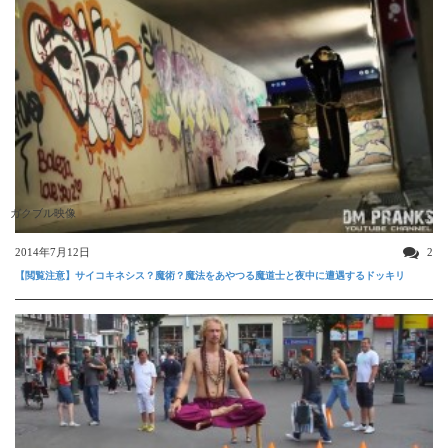
ガクブル映像
2014年7月12日
2
【閲覧注意】サイコキネシス？魔術？魔法をあやつる魔道士と夜中に遭遇するドッキリ