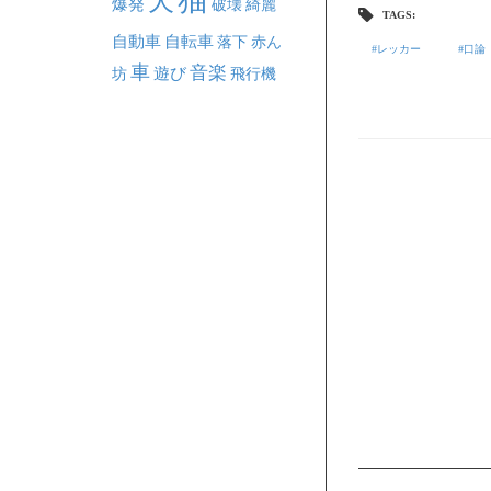
犬
爆発
破壊
綺麗
TAGS:
自動車
自転車
落下
赤ん
レッカー
口論
車
音楽
坊
遊び
飛行機