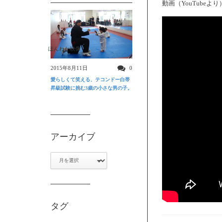
動画（YouTubeより
ほんわか映像
2015年8月11日
0
愛らしくて笑える、テコンドー白帯
昇級試験に挑む3歳の小さな男の子。
アーカイブ
ア
ー
カ
イ
ブ
タグ