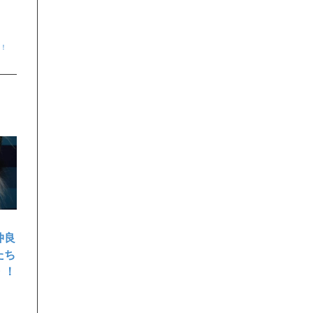
す！
仲良
たち
・！