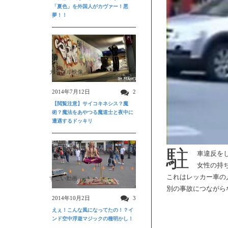
「夏色」を外国人がカヴァー！悪
夢！！
ガクブル映像
2014年7月12日
2
【閲覧注意】サイコキネシス？魔
術？魔法をあやつる魔道士と夜中に
遭遇するドッキリ
駐
車違反を
女性の持
これはレッカー車の
すごい動画
別の事故につながら
2014年10月2日
3
えぇ！こんな風になってたの！？イ
ンド空中浮遊マジックの種明かし！