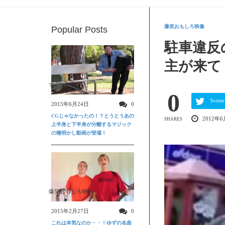
爆笑おもしろ映像
Popular Posts
駐車違反
主が来て
すごい動画
0
Twit
2015年6月24日
0
CGじゃなかったの！？とうとうあの
2012年6
SHARES
上半身と下半身が分離するマジック
の種明かし動画が登場！
爆笑おもしろ映像
2015年2月27日
0
これは本気なのか・・！ゆずの名曲