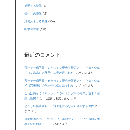
感動する映像
(91)
懐かしの映像
(15)
爆笑おもしろ映像
(594)
衝撃の映像
(239)
最近のコメント
秒速で一億円損する方法！？現代美術家アイ・ウェイウェ
イ（艾未未）の展示中の壷が割られた
に
ボレロ
より
秒速で一億円損する方法！？現代美術家アイ・ウェイウェ
イ（艾未未）の展示中の壷が割られた
に
ボレロ
より
これは痛そう！ロック・クライミング中の青年が落下！岩
壁に激突！
に
不思議な名無しさん
より
恐ろしい無謀運転・・漫画を読みながら運転する男性
に
まに
より
自然保護区の中でキャンプ。早朝テントについた水滴を舐
めていたのは・・・
に
wow
より