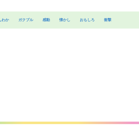
んわか
ガクブル
感動
懐かし
おもしろ
衝撃