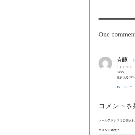
One commen
☆諒
6
SECRET: 0
PASS:
猛女現る(^O^
REPLY
コメントを
メールアドレスは公開され
コメント本文
*