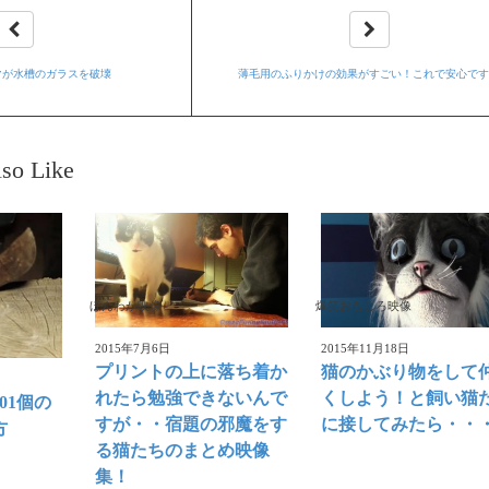
マが水槽のガラスを破壊
薄毛用のふりかけの効果がすごい！これで安心で
so Like
ほんわか映像
爆笑おもしろ映像
2015年7月6日
2015年11月18日
プリントの上に落ち着か
猫のかぶり物をして
れたら勉強できないんで
くしよう！と飼い猫
01個の
すが・・宿題の邪魔をす
に接してみたら・・
方
る猫たちのまとめ映像
集！