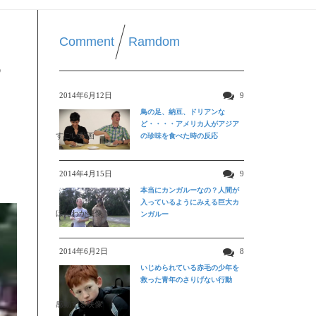
Comment
Ramdom
ち
2014年6月12日
9
鳥の足、納豆、ドリアンな
ど・・・・アメリカ人がアジア
すごい動画
の珍味を食べた時の反応
2014年4月15日
9
本当にカンガルーなの？人間が
入っているようにみえる巨大カ
ほんわか映像
ンガルー
2014年6月2日
8
いじめられている赤毛の少年を
救った青年のさりげない行動
感動する映像