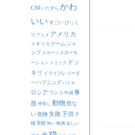
かわ
CM
いたずら
いい
すごい
びっく
アメリカ
り
アニメ
ジャ
イギリス
ゲーム
ンプ
スポーツ
スローモ
ドッ
ーション
トリック
キリ
ドライブレコーダ
ハプニング
ー
バトル
事
ロシア
ワンコ
中国
動物
故
危な
仲良し
失敗
子供
い
危険
子
猫
実験
映画
怖い
楽しい
猫