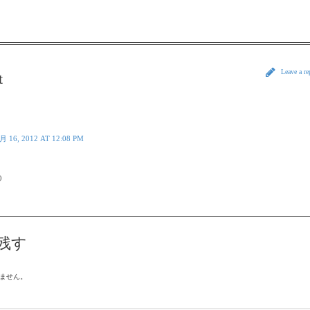
Leave a r
t
月 16, 2012 AT 12:08 PM
)
残す
ません。