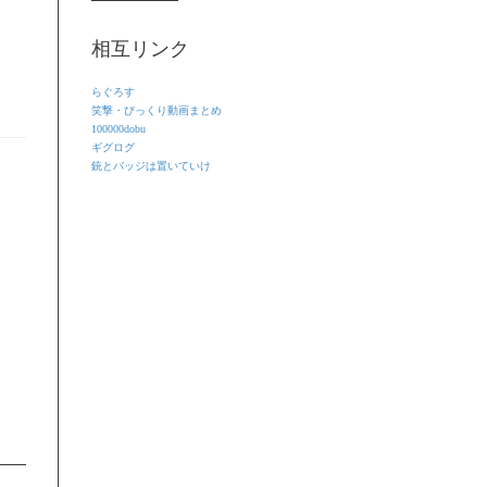
相互リンク
らぐろす
笑撃・びっくり動画まとめ
100000dobu
ギグログ
銃とバッジは置いていけ