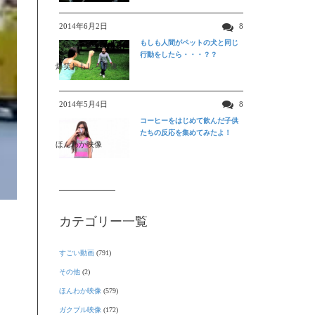
2014年6月2日
8
もしも人間がペットの犬と同じ
行動をしたら・・・？？
爆笑おもしろ映像
2014年5月4日
8
コーヒーをはじめて飲んだ子供
たちの反応を集めてみたよ！
ほんわか映像
カテゴリー一覧
すごい動画
(791)
その他
(2)
ほんわか映像
(579)
ガクブル映像
(172)