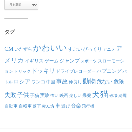
ア
ー
カ
イ
ブ
タグ
かわいい
ア
CM
いたずら
すごい
びっくり
アニメ
メリカ
ジャンプ
イギリス
ゲーム
スポーツ
スローモーシ
ドッキリ
ハプニング
ョン
ドライブレコーダー
トリック
バ
動物
事故
ロシア
危ない
危険
ワンコ
中国
仲良し
トル
猫
犬
失敗
子供
子猫
実験
映画
怖い
楽しい
爆発
破壊
綺麗
車
音楽
自動車
自転車
落下
赤ん坊
遊び
飛行機