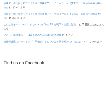
秒速で一億円損する方法！？現代美術家アイ・ウェイウェイ（艾未未）の展示中の壷が割ら
れた
に
ボレロ
より
秒速で一億円損する方法！？現代美術家アイ・ウェイウェイ（艾未未）の展示中の壷が割ら
れた
に
ボレロ
より
これは痛そう！ロック・クライミング中の青年が落下！岩壁に激突！
に
不思議な名無しさん
より
恐ろしい無謀運転・・漫画を読みながら運転する男性
に
まに
より
自然保護区の中でキャンプ。早朝テントについた水滴を舐めていたのは・・・
に
wow
より
Find us on Facebook