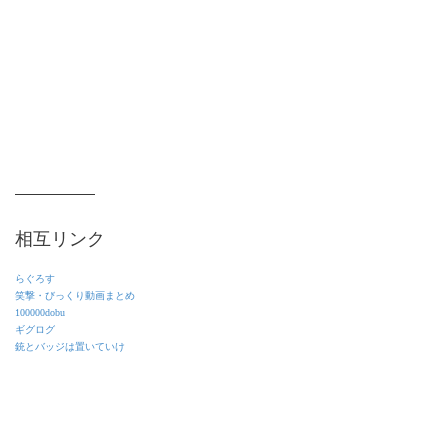
相互リンク
らぐろす
笑撃・びっくり動画まとめ
100000dobu
ギグログ
銃とバッジは置いていけ