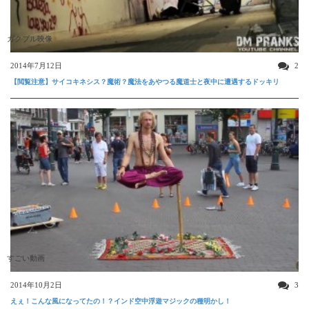
ガクブル映像
2014年7月12日
2
【閲覧注意】サイコキネシス？魔術？魔法をあやつる魔道士と夜中に遭遇するドッキリ
すごい動画
2014年10月2日
3
えぇ！こんな風になってたの！？インド空中浮遊マジックの種明かし！