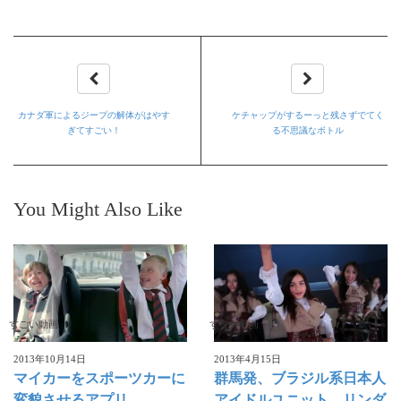
カナダ軍によるジープの解体がはやす
ケチャップがするーっと残さずでてく
ぎてすごい！
る不思議なボトル
You Might Also Like
すごい動画
すごい動画
2013年10月14日
2013年4月15日
マイカーをスポーツカーに
群馬発、ブラジル系日本人
変貌させるアプリ
アイドルユニット リンダ