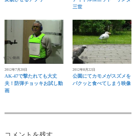
三世
すごい動画
すごい動画
2012年7月20日
2012年8月22日
AK-47で撃たれても大丈
公園にてカモメがスズメを
夫！防弾チョッキお試し動
パクッと食べてしまう映像
画
コメントを残す