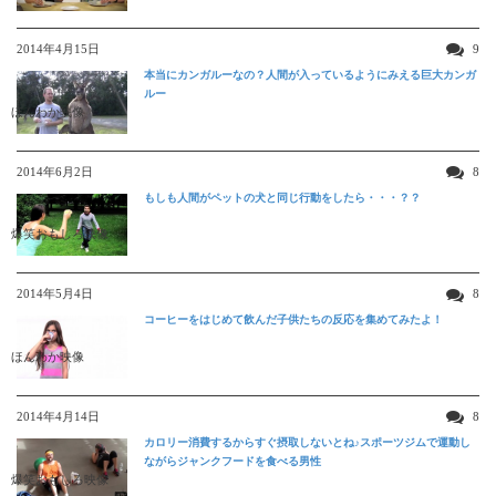
2014年4月15日
9
本当にカンガルーなの？人間が入っているようにみえる巨大カンガ
ルー
ほんわか映像
2014年6月2日
8
もしも人間がペットの犬と同じ行動をしたら・・・？？
爆笑おもしろ映像
2014年5月4日
8
コーヒーをはじめて飲んだ子供たちの反応を集めてみたよ！
ほんわか映像
2014年4月14日
8
カロリー消費するからすぐ摂取しないとね♪スポーツジムで運動し
ながらジャンクフードを食べる男性
爆笑おもしろ映像