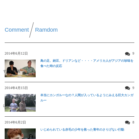
Comment
Ramdom
2014年6月12日
9
鳥の足、納豆、ドリアンなど・・・・アメリカ人がアジアの珍味を
食べた時の反応
すごい動画
2014年4月15日
9
本当にカンガルーなの？人間が入っているようにみえる巨大カンガ
ルー
ほんわか映像
2014年6月2日
8
いじめられている赤毛の少年を救った青年のさりげない行動