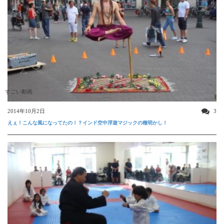
すごい動画
2014年10月2日
3
えぇ！こんな風になってたの！？インド空中浮遊マジックの種明かし！