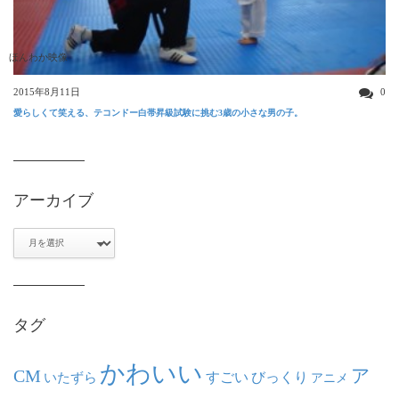
ほんわか映像
2015年8月11日
0
愛らしくて笑える、テコンドー白帯昇級試験に挑む3歳の小さな男の子。
アーカイブ
ア
ー
カ
イ
ブ
タグ
かわいい
ア
CM
いたずら
すごい
びっくり
アニメ