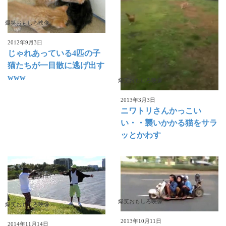
爆笑おもしろ映像
2012年9月3日
じゃれあっている4匹の子
猫たちが一目散に逃げ出す
www
爆笑おもしろ映像
2013年3月3日
ニワトリさんかっこい
い・・襲いかかる猫をサラ
ッとかわす
爆笑おもしろ映像
爆笑おもしろ映像
2013年10月11日
2014年11月14日