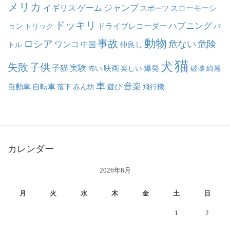
メリカ
ジャンプ
イギリス
ゲーム
スポーツ
スローモーシ
ドッキリ
ハプニング
ョン
ドライブレコーダー
トリック
バ
動物
事故
ロシア
危ない
危険
ワンコ
中国
仲良し
トル
猫
犬
失敗
子供
子猫
実験
映画
怖い
楽しい
爆発
破壊
綺麗
車
音楽
自動車
自転車
落下
赤ん坊
遊び
飛行機
カレンダー
2026年8月
月
火
水
木
金
土
日
1
2