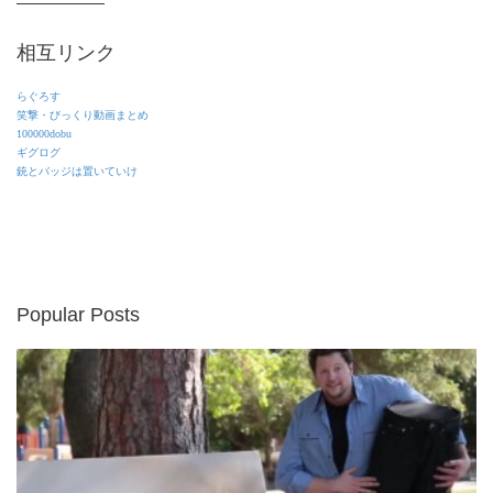
相互リンク
らぐろす
笑撃・びっくり動画まとめ
100000dobu
ギグログ
銃とバッジは置いていけ
Popular Posts