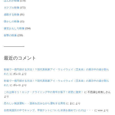
ほんわか映像
(579)
ガクブル映像
(172)
感動する映像
(91)
懐かしの映像
(15)
爆笑おもしろ映像
(594)
衝撃の映像
(239)
最近のコメント
秒速で一億円損する方法！？現代美術家アイ・ウェイウェイ（艾未未）の展示中の壷が割ら
れた
に
ボレロ
より
秒速で一億円損する方法！？現代美術家アイ・ウェイウェイ（艾未未）の展示中の壷が割ら
れた
に
ボレロ
より
これは痛そう！ロック・クライミング中の青年が落下！岩壁に激突！
に
不思議な名無しさん
より
恐ろしい無謀運転・・漫画を読みながら運転する男性
に
まに
より
自然保護区の中でキャンプ。早朝テントについた水滴を舐めていたのは・・・
に
wow
より