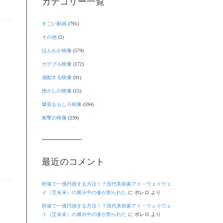
カテゴリー一覧
すごい動画
(791)
その他
(2)
ほんわか映像
(579)
ガクブル映像
(172)
感動する映像
(91)
懐かしの映像
(15)
爆笑おもしろ映像
(594)
衝撃の映像
(239)
最近のコメント
秒速で一億円損する方法！？現代美術家アイ・ウェイウェ
イ（艾未未）の展示中の壷が割られた
に
ボレロ
より
秒速で一億円損する方法！？現代美術家アイ・ウェイウェ
イ（艾未未）の展示中の壷が割られた
に
ボレロ
より