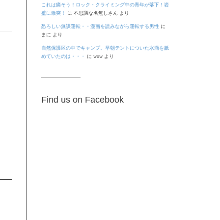
これは痛そう！ロック・クライミング中の青年が落下！岩
壁に激突！
に
不思議な名無しさん
より
恐ろしい無謀運転・・漫画を読みながら運転する男性
に
まに
より
自然保護区の中でキャンプ。早朝テントについた水滴を舐
めていたのは・・・
に
wow
より
Find us on Facebook