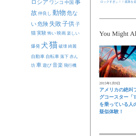
事
ロシア
ワンコ
ロックすぎぃ！！道路を走
中国
動物
故
危な
仲良し
失敗
子供
い
危険
子
You Might Al
猫
実験
映画
怖い
楽しい
猫
犬
爆発
破壊
綺麗
自動車
自転車
落下
赤ん
車
音楽
坊
遊び
飛行機
ガクブル映像
2015年1月9日
アメリカの絶叫
グコースター「Ta
を乗っている人
疑似体験！