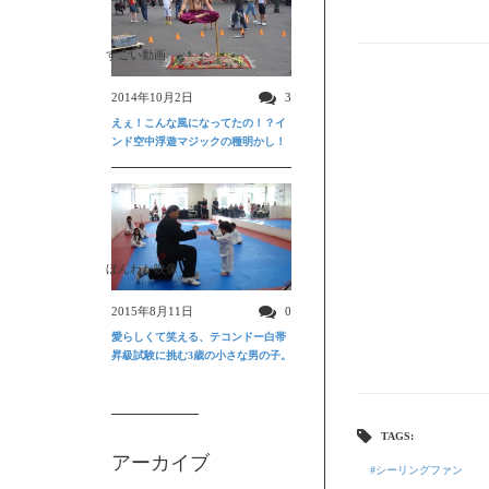
すごい動画
2014年10月2日
3
えぇ！こんな風になってたの！？イ
ンド空中浮遊マジックの種明かし！
ほんわか映像
2015年8月11日
0
愛らしくて笑える、テコンドー白帯
昇級試験に挑む3歳の小さな男の子。
TAGS:
アーカイブ
シーリングファン