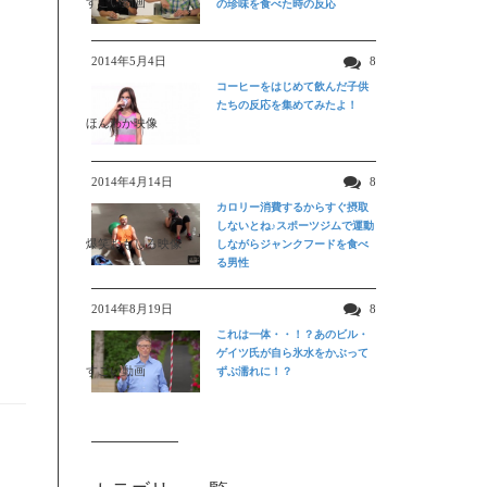
すごい動画
の珍味を食べた時の反応
2014年5月4日
8
コーヒーをはじめて飲んだ子供
たちの反応を集めてみたよ！
ほんわか映像
2014年4月14日
8
カロリー消費するからすぐ摂取
しないとね♪スポーツジムで運動
爆笑おもしろ映像
しながらジャンクフードを食べ
る男性
2014年8月19日
8
これは一体・・！？あのビル・
ゲイツ氏が自ら氷水をかぶって
すごい動画
ずぶ濡れに！？