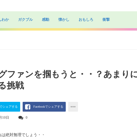
んわか
ガクブル
感動
懐かし
おもしろ
衝撃
グファンを掴もうと・・？あまり
る挑戦
terでシェアする
Facebookでシェアする
月10日
0
れは絶対無理でしょう・・