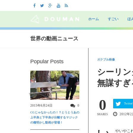
Skip
to
ホーム
すごい
ほ
content
世界の動画ニュース
ガクブル映像
Popular Posts
シーリン
無謀すぎ
すごい動画
0
Twit
2015年6月24日
0
CGじゃなかったの！？とうとうあの
2012年2
SHARES
上半身と下半身が分離するマジック
の種明かし動画が登場！
やいやこ