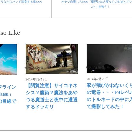
りながらバンド演奏する車www
オヤジ自重しろwww「魔理沙は大変なものを盗んで
した」を舞う！
so Like
ガクブル映像
ガクブル映像
2014年2月25日
2014年7月12日
家が飛びかねないく
【閲覧注意】サイコキネ
フライン
の竜巻・・・F4レベ
シス？魔術？魔法をあや
tsu」
のトルネードの中に
つる魔道士と夜中に遭遇
の目線で
て撮影してみた！
するドッキリ