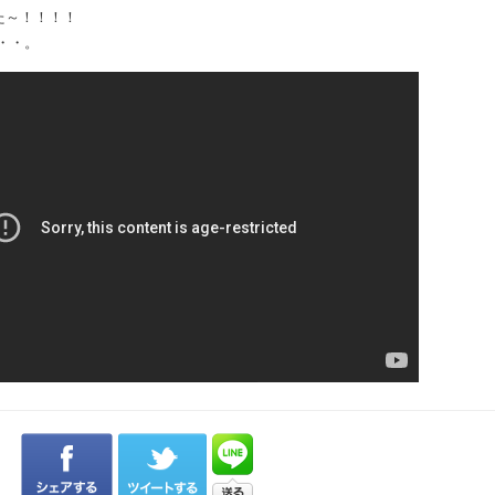
た～！！！！
・・。