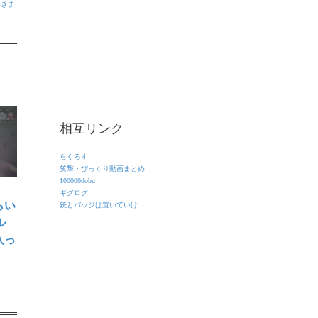
いきま
相互リンク
らぐろす
笑撃・びっくり動画まとめ
100000dobu
ギグログ
らい
銃とバッジは置いていけ
ル
入っ