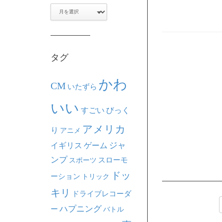
ア
ー
カ
イ
ブ
タグ
かわ
CM
いたずら
いい
すごい
びっく
アメリカ
り
アニメ
ジャ
イギリス
ゲーム
ンプ
スポーツ
スローモ
ドッ
ーション
トリック
キリ
ドライブレコーダ
ハプニング
ー
バトル