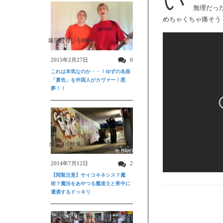
い
無理だっ
めちゃくちゃ痛そう
爆笑おもしろ映像
2015年2月27日
0
これは本気なのか・・！ゆずの名曲
「夏色」を外国人がカヴァー！悪
夢！！
ガクブル映像
2014年7月12日
2
【閲覧注意】サイコキネシス？魔
術？魔法をあやつる魔道士と夜中に
遭遇するドッキリ