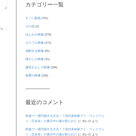
カテゴリー一覧
すごい動画
(791)
その他
(2)
い。
ほんわか映像
(579)
ガクブル映像
(172)
感動する映像
(91)
懐かしの映像
(15)
爆笑おもしろ映像
(594)
衝撃の映像
(239)
最近のコメント
秒速で一億円損する方法！？現代美術家アイ・ウェイウェ
イ（艾未未）の展示中の壷が割られた
に
ボレロ
より
秒速で一億円損する方法！？現代美術家アイ・ウェイウェ
イ（艾未未）の展示中の壷が割られた
に
ボレロ
より