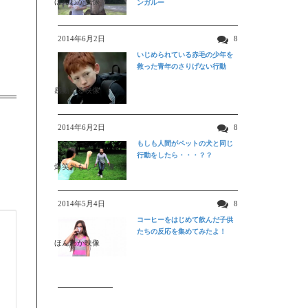
ほんわか映像
ンガルー
2014年6月2日
8
いじめられている赤毛の少年を
救った青年のさりげない行動
感動する映像
2014年6月2日
8
もしも人間がペットの犬と同じ
行動をしたら・・・？？
爆笑おもしろ映像
2014年5月4日
8
コーヒーをはじめて飲んだ子供
たちの反応を集めてみたよ！
ほんわか映像