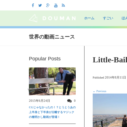
Skip
to
ホーム
すごい
ほ
content
世界の動画ニュース
Little-Ba
Popular Posts
2014年8月11日
Published
すごい動画
←
Previous
2015年6月24日
0
CGじゃなかったの！？とうとうあの
上半身と下半身が分離するマジック
の種明かし動画が登場！