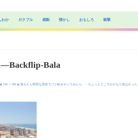
んわか
ガクブル
感動
懐かし
おもしろ
衝撃
il—Backflip-Bala
at
240 × 180
in
落ちたら即死な高所でバク転をやってみたら・・ちょっとどころかかなり危なかった