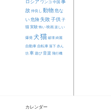
事
ロシア
ワンコ
中国
動物
故
危な
仲良し
失敗
子供
い
危険
子
猫
実験
映画
怖い
楽しい
猫
犬
爆発
破壊
綺麗
自動車
自転車
落下
赤ん
車
音楽
坊
遊び
飛行機
カレンダー