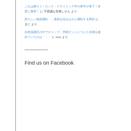
これは痛そう！ロック・クライミング中の青年が落下！岩
壁に激突！
に
不思議な名無しさん
より
恐ろしい無謀運転・・漫画を読みながら運転する男性
に
まに
より
自然保護区の中でキャンプ。早朝テントについた水滴を舐
めていたのは・・・
に
wow
より
Find us on Facebook