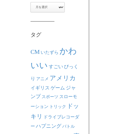
ア
ー
カ
イ
ブ
タグ
かわ
CM
いたずら
いい
すごい
びっく
アメリカ
り
アニメ
ジャ
イギリス
ゲーム
ンプ
スポーツ
スローモ
ドッ
ーション
トリック
キリ
ドライブレコーダ
ハプニング
ー
バトル