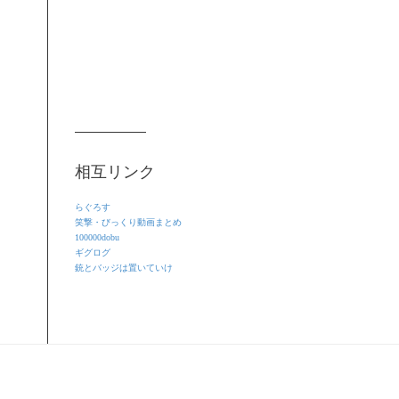
相互リンク
らぐろす
笑撃・びっくり動画まとめ
100000dobu
ギグログ
銃とバッジは置いていけ