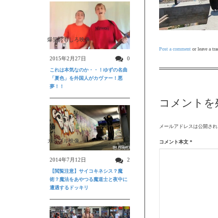
爆笑おもしろ映像
Post a comment
or leave a tr
2015年2月27日
0
これは本気なのか・・！ゆずの名曲
「夏色」を外国人がカヴァー！悪
夢！！
コメントを
メールアドレスは公開され
ガクブル映像
コメント本文
*
2014年7月12日
2
【閲覧注意】サイコキネシス？魔
術？魔法をあやつる魔道士と夜中に
遭遇するドッキリ