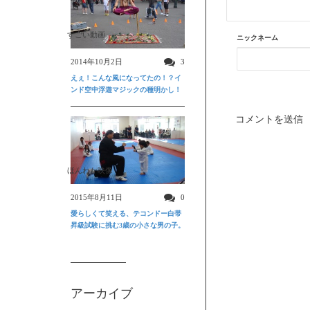
すごい動画
ニックネーム
2014年10月2日
3
えぇ！こんな風になってたの！？イ
ンド空中浮遊マジックの種明かし！
ほんわか映像
2015年8月11日
0
愛らしくて笑える、テコンドー白帯
昇級試験に挑む3歳の小さな男の子。
アーカイブ