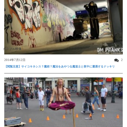
ガクブル映像
2014年7月12日
2
【閲覧注意】サイコキネシス？魔術？魔法をあやつる魔道士と夜中に遭遇するドッキリ