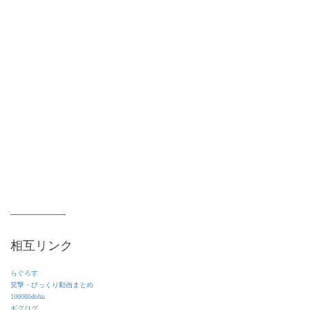
相互リンク
らぐろす
笑撃・びっくり動画まとめ
100000dobu
ギグログ