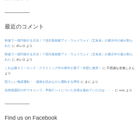
最近のコメント
秒速で一億円損する方法！？現代美術家アイ・ウェイウェイ（艾未未）の展示中の壷が割ら
れた
に
ボレロ
より
秒速で一億円損する方法！？現代美術家アイ・ウェイウェイ（艾未未）の展示中の壷が割ら
れた
に
ボレロ
より
これは痛そう！ロック・クライミング中の青年が落下！岩壁に激突！
に
不思議な名無しさん
より
恐ろしい無謀運転・・漫画を読みながら運転する男性
に
まに
より
自然保護区の中でキャンプ。早朝テントについた水滴を舐めていたのは・・・
に
wow
より
Find us on Facebook