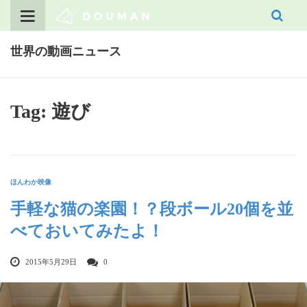
Skip
to
content
世界の動画ニュース
Tag: 遊び
ほんわか映像
手軽な猫の楽園！？段ボール20個を並
べておいてみたよ！
2015年5月29日
0