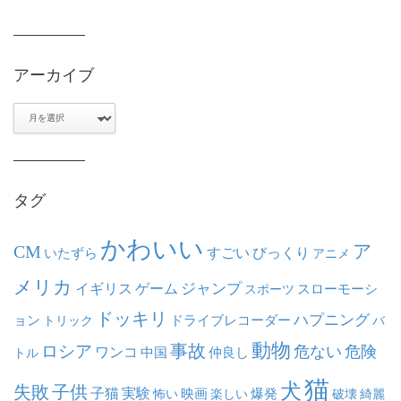
アーカイブ
ア
ー
カ
イ
ブ
タグ
かわいい
ア
CM
いたずら
すごい
びっくり
アニメ
メリカ
ジャンプ
イギリス
ゲーム
スポーツ
スローモーシ
ドッキリ
ハプニング
ョン
ドライブレコーダー
トリック
バ
動物
事故
ロシア
危ない
危険
ワンコ
中国
仲良し
トル
猫
犬
失敗
子供
子猫
実験
映画
怖い
楽しい
爆発
破壊
綺麗