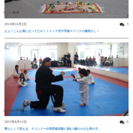
すごい動画
2014年10月2日
3
えぇ！こんな風になってたの！？インド空中浮遊マジックの種明かし！
ほんわか映像
2015年8月11日
0
愛らしくて笑える、テコンドー白帯昇級試験に挑む3歳の小さな男の子。