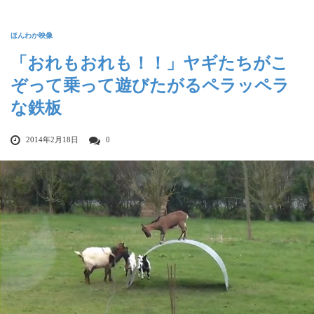
ほんわか映像
「おれもおれも！！」ヤギたちがこ
ぞって乗って遊びたがるペラッペラ
な鉄板
2014年2月18日
0