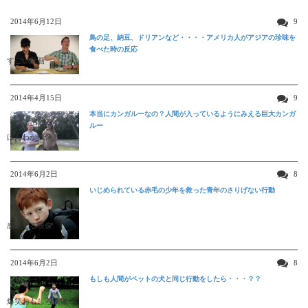
2014年6月12日
9
鳥の足、納豆、ドリアンなど・・・・アメリカ人がアジアの珍味を
食べた時の反応
すごい動画
2014年4月15日
9
本当にカンガルーなの？人間が入っているようにみえる巨大カンガ
ルー
ほんわか映像
2014年6月2日
8
いじめられている赤毛の少年を救った青年のさりげない行動
感動する映像
2014年6月2日
8
もしも人間がペットの犬と同じ行動をしたら・・・？？
爆笑おもしろ映像