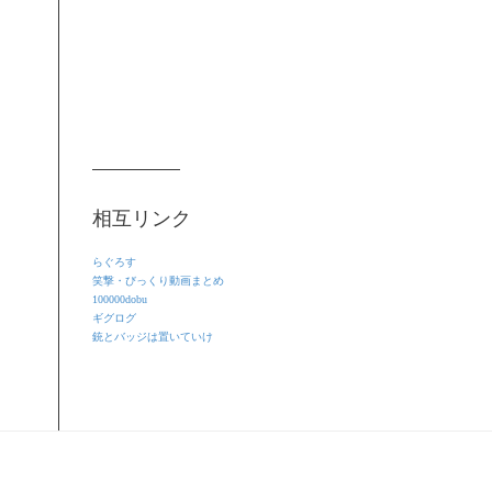
相互リンク
らぐろす
笑撃・びっくり動画まとめ
100000dobu
ギグログ
銃とバッジは置いていけ