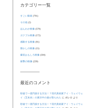
カテゴリー一覧
すごい動画
(791)
その他
(2)
ほんわか映像
(579)
ガクブル映像
(172)
感動する映像
(91)
懐かしの映像
(15)
爆笑おもしろ映像
(594)
衝撃の映像
(239)
最近のコメント
秒速で一億円損する方法！？現代美術家アイ・ウェイウェ
イ（艾未未）の展示中の壷が割られた
に
ボレロ
より
秒速で一億円損する方法！？現代美術家アイ・ウェイウェ