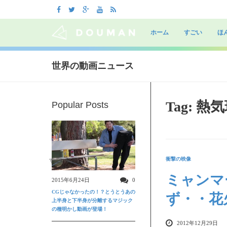
Skip
to
ホーム
すごい
ほ
content
世界の動画ニュース
Tag: 熱
Popular Posts
衝撃の映像
すごい動画
ミャンマ
2015年6月24日
0
CGじゃなかったの！？とうとうあの
ず・・花
上半身と下半身が分離するマジック
の種明かし動画が登場！
2012年12月29日