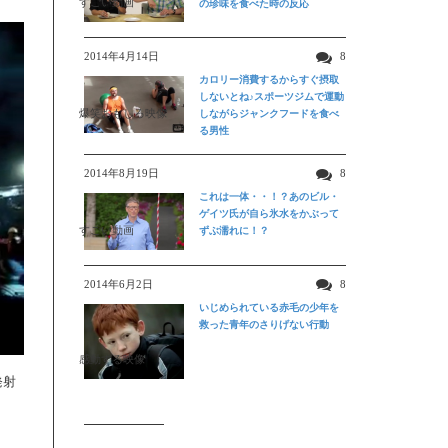
すごい動画
の珍味を食べた時の反応
2014年4月14日
8
カロリー消費するからすぐ摂取
しないとね♪スポーツジムで運動
爆笑おもしろ映像
しながらジャンクフードを食べ
る男性
2014年8月19日
8
これは一体・・！？あのビル・
ゲイツ氏が自ら氷水をかぶって
すごい動画
ずぶ濡れに！？
2014年6月2日
8
いじめられている赤毛の少年を
救った青年のさりげない行動
感動する映像
発射