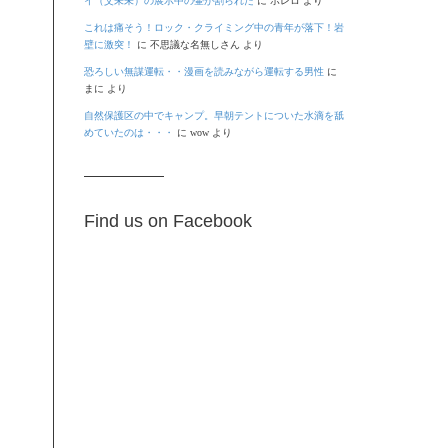
イ（艾未未）の展示中の壷が割られた
に
ボレロ
より
これは痛そう！ロック・クライミング中の青年が落下！岩
壁に激突！
に
不思議な名無しさん
より
恐ろしい無謀運転・・漫画を読みながら運転する男性
に
まに
より
自然保護区の中でキャンプ。早朝テントについた水滴を舐
めていたのは・・・
に
wow
より
Find us on Facebook