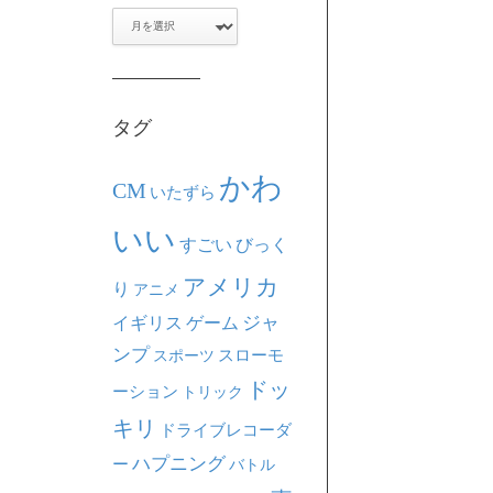
ア
ー
カ
イ
ブ
タグ
かわ
CM
いたずら
いい
すごい
びっく
アメリカ
り
アニメ
ジャ
イギリス
ゲーム
ンプ
スポーツ
スローモ
ドッ
ーション
トリック
キリ
ドライブレコーダ
ハプニング
ー
バトル