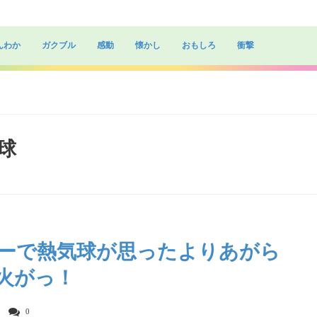
んわか
ガクブル
感動
懐かし
おもしろ
衝撃
気球
ーで熱気球が思ったよりあがら
火がっ！
0