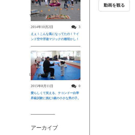
動画を観る
すごい動画
2014年10月2日
3
えぇ！こんな風になってたの！？イ
ンド空中浮遊マジックの種明かし！
ほんわか映像
2015年8月11日
0
愛らしくて笑える、テコンドー白帯
昇級試験に挑む3歳の小さな男の子。
アーカイブ