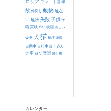
事
ロシア
ワンコ
中国
動物
故
危な
仲良し
失敗
子供
い
危険
子
猫
実験
映画
怖い
楽しい
猫
犬
爆発
破壊
綺麗
自動車
自転車
落下
赤ん
車
音楽
坊
遊び
飛行機
カレンダー