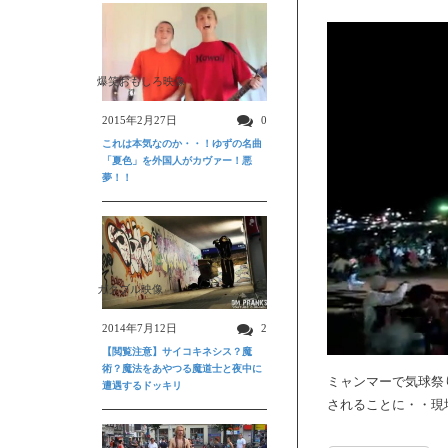
爆笑おもしろ映像
2015年2月27日
0
これは本気なのか・・！ゆずの名曲
「夏色」を外国人がカヴァー！悪
夢！！
ガクブル映像
2014年7月12日
2
【閲覧注意】サイコキネシス？魔
術？魔法をあやつる魔道士と夜中に
ミャンマーで気球祭
遭遇するドッキリ
されることに・・現