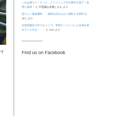
これは痛そう！ロック・クライミング中の青年が落下！岩
壁に激突！
に
不思議な名無しさん
より
恐ろしい無謀運転・・漫画を読みながら運転する男性
に
まに
より
自然保護区の中でキャンプ。早朝テントについた水滴を舐
めていたのは・・・
に
wow
より
です
Find us on Facebook