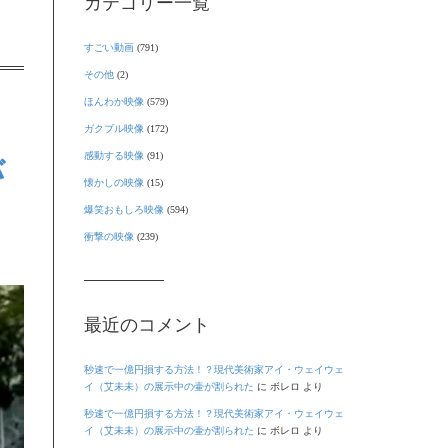
カテゴリー一覧
すごい動画
(791)
その他
(2)
ほんわか映像
(579)
ガクブル映像
(172)
感動する映像
(91)
バ
懐かしの映像
(15)
爆笑おもしろ映像
(594)
衝撃の映像
(239)
最近のコメント
秒速で一億円損する方法！？現代美術家アイ・ウェイウェ
イ（艾未未）の展示中の壷が割られた
に
ボレロ
より
秒速で一億円損する方法！？現代美術家アイ・ウェイウェ
イ（艾未未）の展示中の壷が割られた
に
ボレロ
より