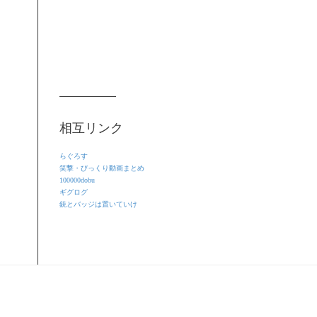
相互リンク
らぐろす
笑撃・びっくり動画まとめ
100000dobu
ギグログ
銃とバッジは置いていけ