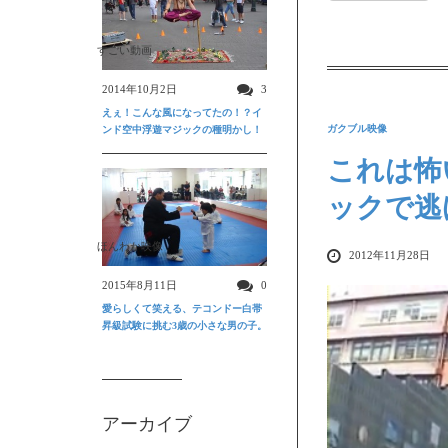
すごい動画
2014年10月2日
3
えぇ！こんな風になってたの！？イ
ガクブル映像
ンド空中浮遊マジックの種明かし！
これは怖
ックで逃
ほんわか映像
2012年11月28日
2015年8月11日
0
愛らしくて笑える、テコンドー白帯
昇級試験に挑む3歳の小さな男の子。
アーカイブ