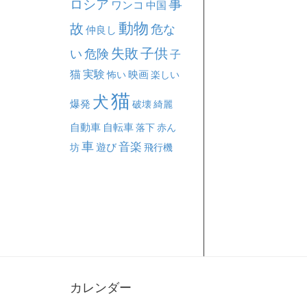
事
ロシア
ワンコ
中国
動物
故
危な
仲良し
失敗
子供
い
危険
子
猫
実験
映画
怖い
楽しい
猫
犬
爆発
破壊
綺麗
自動車
自転車
落下
赤ん
車
音楽
坊
遊び
飛行機
カレンダー