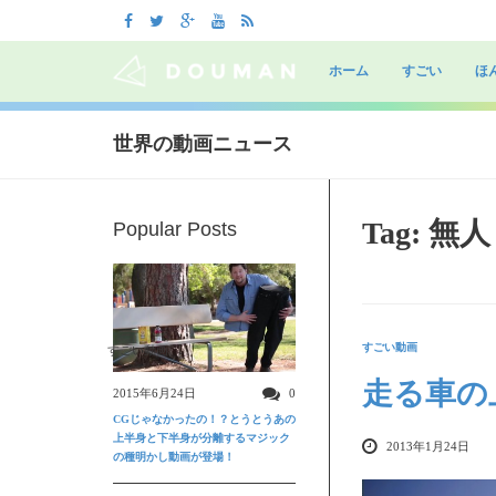
Skip
to
ホーム
すごい
ほ
content
世界の動画ニュース
Tag: 無人
Popular Posts
すごい動画
すごい動画
走る車の
2015年6月24日
0
CGじゃなかったの！？とうとうあの
上半身と下半身が分離するマジック
2013年1月24日
の種明かし動画が登場！