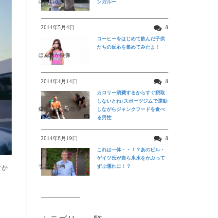
ほんわか映像
ンガルー
2014年5月4日
8
コーヒーをはじめて飲んだ子供
たちの反応を集めてみたよ！
ほんわか映像
2014年4月14日
8
カロリー消費するからすぐ摂取
しないとね♪スポーツジムで運動
爆笑おもしろ映像
しながらジャンクフードを食べ
る男性
2014年8月19日
8
これは一体・・！？あのビル・
ゲイツ氏が自ら氷水をかぶって
すごい動画
ずぶ濡れに！？
すか