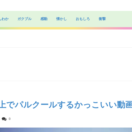
んわか
ガクブル
感動
懐かし
おもしろ
衝撃
上でパルクールするかっこいい動
0