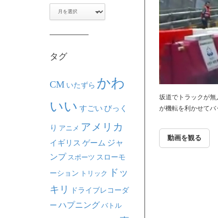
ア
ー
カ
イ
ブ
タグ
かわ
CM
いたずら
坂道でトラックが無
いい
すごい
びっく
が機転を利かせてバ
アメリカ
り
アニメ
動画を観る
ジャ
イギリス
ゲーム
ンプ
スポーツ
スローモ
ドッ
ーション
トリック
キリ
ドライブレコーダ
ハプニング
ー
バトル