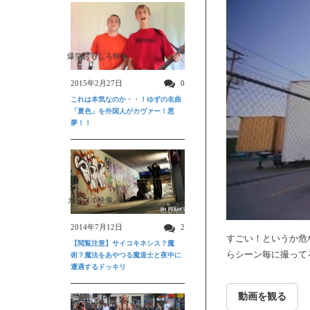
爆笑おもしろ映像
2015年2月27日
0
これは本気なのか・・！ゆずの名曲
「夏色」を外国人がカヴァー！悪
夢！！
ガクブル映像
2014年7月12日
2
すごい！というか危
【閲覧注意】サイコキネシス？魔
らシーン毎に撮って
術？魔法をあやつる魔道士と夜中に
遭遇するドッキリ
動画を観る