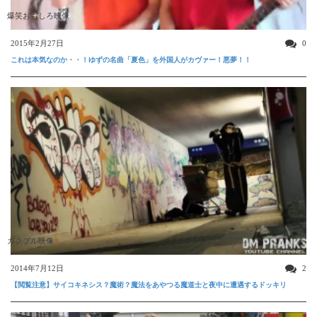
爆笑おもしろ映像
2015年2月27日
0
これは本気なのか・・！ゆずの名曲「夏色」を外国人がカヴァー！悪夢！！
ガクブル映像
2014年7月12日
2
【閲覧注意】サイコキネシス？魔術？魔法をあやつる魔道士と夜中に遭遇するドッキリ