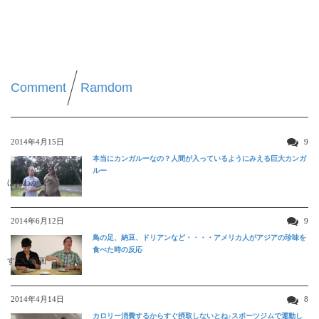
Comment
Ramdom
2014年4月15日
9
本当にカンガルーなの？人間が入っているようにみえる巨大カンガ
ルー
ほんわか映像
2014年6月12日
9
鳥の足、納豆、ドリアンなど・・・・アメリカ人がアジアの珍味を
食べた時の反応
すごい動画
2014年4月14日
8
カロリー消費するからすぐ摂取しないとね♪スポーツジムで運動し