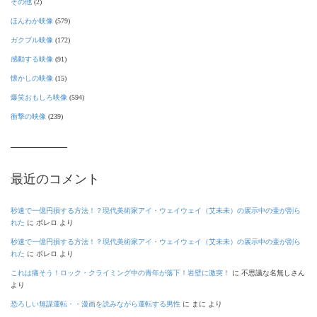
その他
(2)
ほんわか映像
(579)
ガクブル映像
(172)
感動する映像
(91)
懐かしの映像
(15)
爆笑おもしろ映像
(594)
衝撃の映像
(239)
最近のコメント
秒速で一億円損する方法！？現代美術家アイ・ウェイウェイ（艾未未）の展示中の壷が割ら
れた
に
ボレロ
より
秒速で一億円損する方法！？現代美術家アイ・ウェイウェイ（艾未未）の展示中の壷が割ら
れた
に
ボレロ
より
これは痛そう！ロック・クライミング中の青年が落下！岩壁に激突！
に
不思議な名無しさん
より
恐ろしい無謀運転・・漫画を読みながら運転する男性
に
まに
より