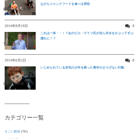
ながらジャンクフードを食べる男性
爆笑おもしろ映像
2014年8月19日
8
これは一体・・！？あのビル・ゲイツ氏が自ら氷水をかぶってずぶ
濡れに！？
すごい動画
2014年6月2日
8
いじめられている赤毛の少年を救った青年のさりげない行動
感動する映像
カテゴリー一覧
すごい動画
(791)