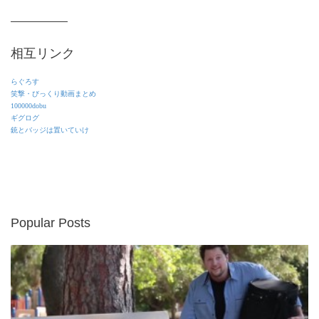
相互リンク
らぐろす
笑撃・びっくり動画まとめ
100000dobu
ギグログ
銃とバッジは置いていけ
Popular Posts