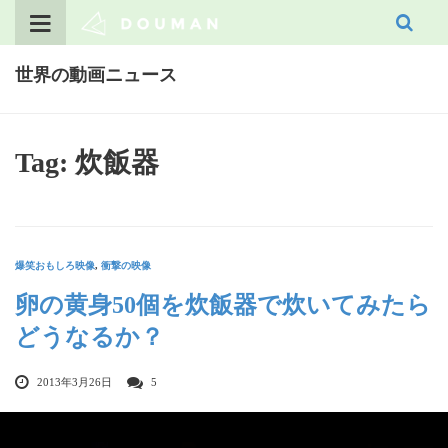
Skip
to
content
世界の動画ニュース
Tag: 炊飯器
爆笑おもしろ映像
,
衝撃の映像
卵の黄身50個を炊飯器で炊いてみたら
どうなるか？
2013年3月26日
5