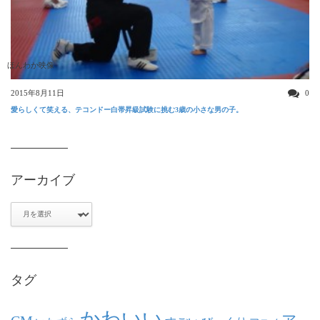
ほんわか映像
2015年8月11日
0
愛らしくて笑える、テコンドー白帯昇級試験に挑む3歳の小さな男の子。
アーカイブ
ア
ー
カ
イ
ブ
タグ
かわいい