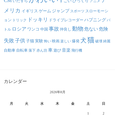
ア
CM
いたずら
すごい
びっくり
アニメ
メリカ
ジャンプ
イギリス
ゲーム
スポーツ
スローモーシ
ドッキリ
ハプニング
ョン
ドライブレコーダー
トリック
バ
動物
事故
ロシア
危ない
危険
ワンコ
中国
仲良し
トル
猫
犬
失敗
子供
子猫
実験
映画
怖い
楽しい
爆発
破壊
綺麗
車
音楽
自動車
自転車
落下
赤ん坊
遊び
飛行機
カレンダー
2026年8月
月
火
水
木
金
土
日
1
2