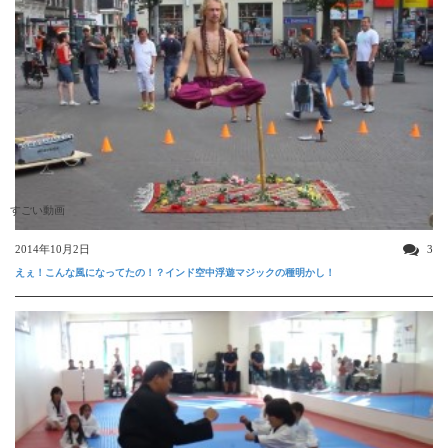
すごい動画
2014年10月2日
3
えぇ！こんな風になってたの！？インド空中浮遊マジックの種明かし！