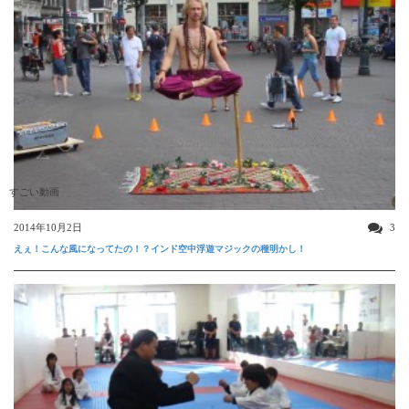
すごい動画
2014年10月2日
3
えぇ！こんな風になってたの！？インド空中浮遊マジックの種明かし！