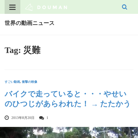
Skip
to
content
世界の動画ニュース
Tag: 災難
すごい動画
,
衝撃の映像
バイクで走っていると・・・やせい
のひつじがあらわれた！ → たたかう
2013年8月20日
1