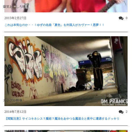
爆笑おもしろ映像
2015年2月27日
0
これは本気なのか・・！ゆずの名曲「夏色」を外国人がカヴァー！悪夢！！
ガクブル映像
2014年7月12日
2
【閲覧注意】サイコキネシス？魔術？魔法をあやつる魔道士と夜中に遭遇するドッキリ