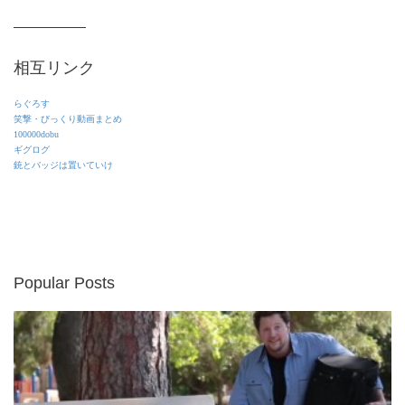
相互リンク
らぐろす
笑撃・びっくり動画まとめ
100000dobu
ギグログ
銃とバッジは置いていけ
Popular Posts