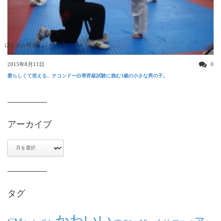
ほんわか映像
2015年8月11日
0
愛らしくて笑える、テコンドー白帯昇級試験に挑む3歳の小さな男の子。
アーカイブ
ア
ー
カ
イ
ブ
タグ
かわいい