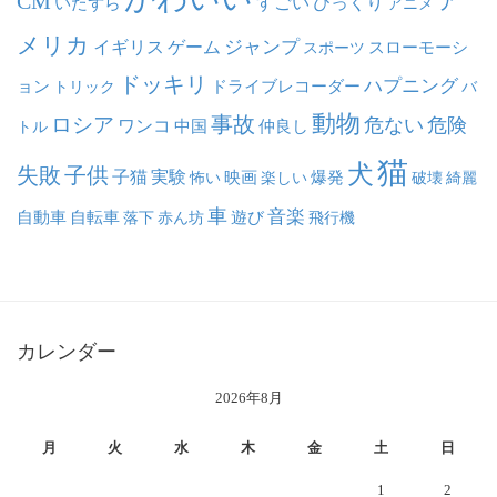
ア
CM
いたずら
すごい
びっくり
アニメ
メリカ
ジャンプ
イギリス
ゲーム
スポーツ
スローモーシ
ドッキリ
ハプニング
ョン
ドライブレコーダー
トリック
バ
動物
事故
ロシア
危ない
危険
ワンコ
中国
仲良し
トル
猫
犬
失敗
子供
子猫
実験
映画
怖い
楽しい
爆発
破壊
綺麗
車
音楽
自動車
自転車
落下
赤ん坊
遊び
飛行機
カレンダー
2026年8月
月
火
水
木
金
土
日
1
2