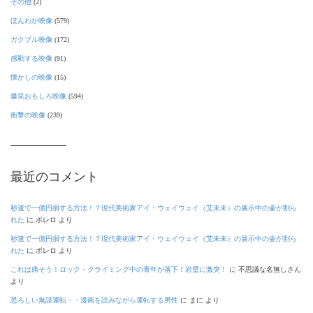
その他
(2)
ほんわか映像
(579)
ガクブル映像
(172)
感動する映像
(91)
懐かしの映像
(15)
爆笑おもしろ映像
(594)
衝撃の映像
(239)
最近のコメント
秒速で一億円損する方法！？現代美術家アイ・ウェイウェイ（艾未未）の展示中の壷が割ら
れた
に
ボレロ
より
秒速で一億円損する方法！？現代美術家アイ・ウェイウェイ（艾未未）の展示中の壷が割ら
れた
に
ボレロ
より
これは痛そう！ロック・クライミング中の青年が落下！岩壁に激突！
に
不思議な名無しさん
より
恐ろしい無謀運転・・漫画を読みながら運転する男性
に
まに
より