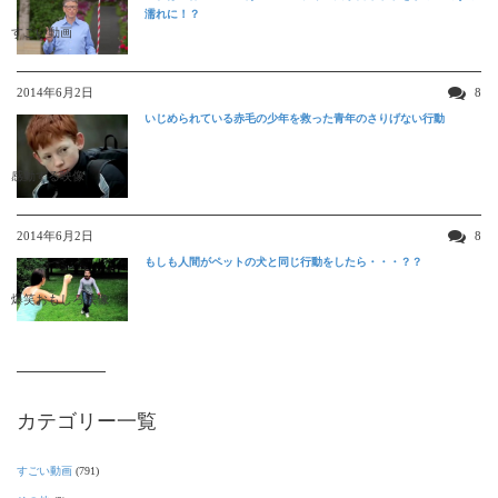
濡れに！？
すごい動画
2014年6月2日
8
いじめられている赤毛の少年を救った青年のさりげない行動
感動する映像
2014年6月2日
8
もしも人間がペットの犬と同じ行動をしたら・・・？？
爆笑おもしろ映像
カテゴリー一覧
すごい動画
(791)