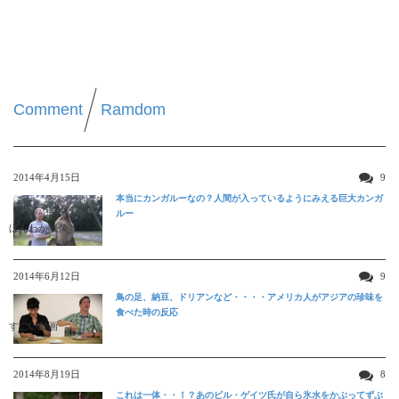
Comment
Ramdom
2014年4月15日
9
本当にカンガルーなの？人間が入っているようにみえる巨大カンガ
ルー
ほんわか映像
2014年6月12日
9
鳥の足、納豆、ドリアンなど・・・・アメリカ人がアジアの珍味を
食べた時の反応
すごい動画
2014年8月19日
8
これは一体・・！？あのビル・ゲイツ氏が自ら氷水をかぶってずぶ