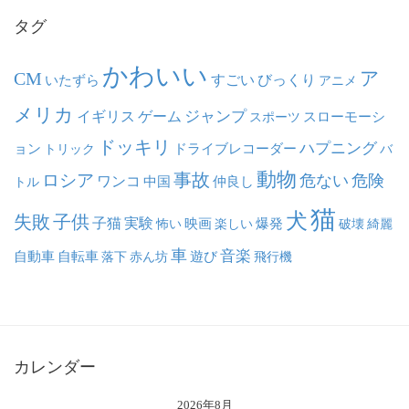
タグ
かわいい
ア
CM
いたずら
すごい
びっくり
アニメ
メリカ
ジャンプ
イギリス
ゲーム
スポーツ
スローモーシ
ドッキリ
ハプニング
ョン
ドライブレコーダー
トリック
バ
動物
事故
ロシア
危ない
危険
ワンコ
中国
仲良し
トル
猫
犬
失敗
子供
子猫
実験
映画
怖い
楽しい
爆発
破壊
綺麗
車
音楽
自動車
自転車
落下
赤ん坊
遊び
飛行機
カレンダー
2026年8月