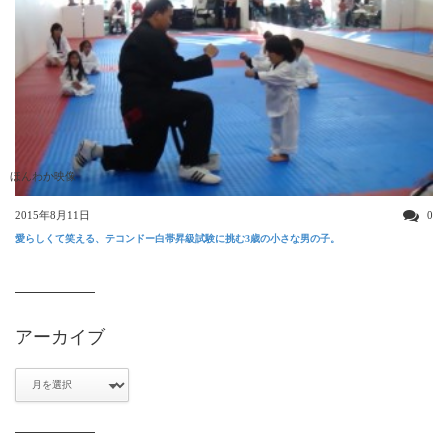
ほんわか映像
2015年8月11日
0
愛らしくて笑える、テコンドー白帯昇級試験に挑む3歳の小さな男の子。
アーカイブ
ア
ー
カ
イ
ブ