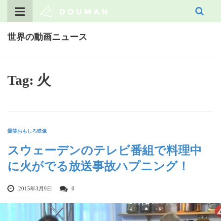
Skip
to
content
世界の動画ニュース
Tag: 火
爆笑おもしろ映像
スウェーデンのテレビ番組で料理中
に火がでる放送事故ハプニング！
2015年3月9日
0