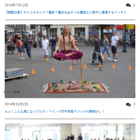
2014年7月12日
2
【閲覧注意】サイコキネシス？魔術？魔法をあやつる魔道士と夜中に遭遇するドッキリ
すごい動画
2014年10月2日
3
えぇ！こんな風になってたの！？インド空中浮遊マジックの種明かし！