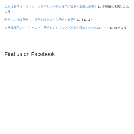
これは痛そう！ロック・クライミング中の青年が落下！岩壁に激突！
に
不思議な名無しさん
より
恐ろしい無謀運転・・漫画を読みながら運転する男性
に
まに
より
自然保護区の中でキャンプ。早朝テントについた水滴を舐めていたのは・・・
に
wow
より
Find us on Facebook