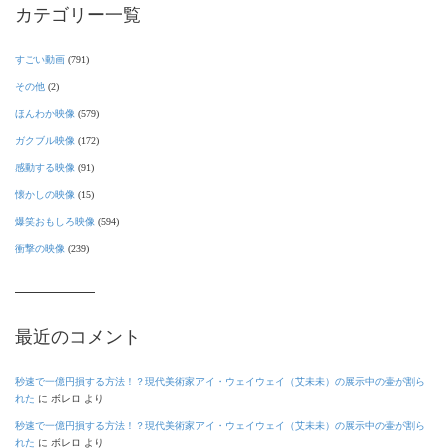
カテゴリー一覧
すごい動画
(791)
その他
(2)
ほんわか映像
(579)
ガクブル映像
(172)
感動する映像
(91)
懐かしの映像
(15)
爆笑おもしろ映像
(594)
衝撃の映像
(239)
最近のコメント
秒速で一億円損する方法！？現代美術家アイ・ウェイウェイ（艾未未）の展示中の壷が割ら
れた
に
ボレロ
より
秒速で一億円損する方法！？現代美術家アイ・ウェイウェイ（艾未未）の展示中の壷が割ら
れた
に
ボレロ
より