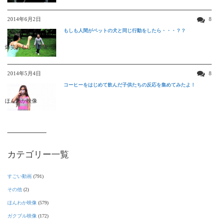
2014年6月2日
8
もしも人間がペットの犬と同じ行動をしたら・・・？？
爆笑おもしろ映像
2014年5月4日
8
コーヒーをはじめて飲んだ子供たちの反応を集めてみたよ！
ほんわか映像
カテゴリー一覧
すごい動画
(791)
その他
(2)
ほんわか映像
(579)
ガクブル映像
(172)