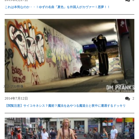
これは本気なのか・・！ゆずの名曲「夏色」を外国人がカヴァー！悪夢！！
ガクブル映像
2014年7月12日
2
【閲覧注意】サイコキネシス？魔術？魔法をあやつる魔道士と夜中に遭遇するドッキリ