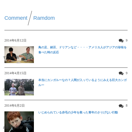
Comment
Ramdom
2014年6月12日
9
鳥の足、納豆、ドリアンなど・・・・アメリカ人がアジアの珍味を
食べた時の反応
すごい動画
2014年4月15日
9
本当にカンガルーなの？人間が入っているようにみえる巨大カンガ
ルー
ほんわか映像
2014年6月2日
8
いじめられている赤毛の少年を救った青年のさりげない行動
感動する映像