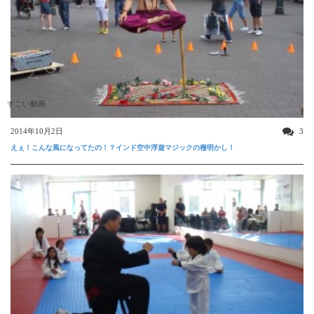
すごい動画
2014年10月2日
3
えぇ！こんな風になってたの！？インド空中浮遊マジックの種明かし！