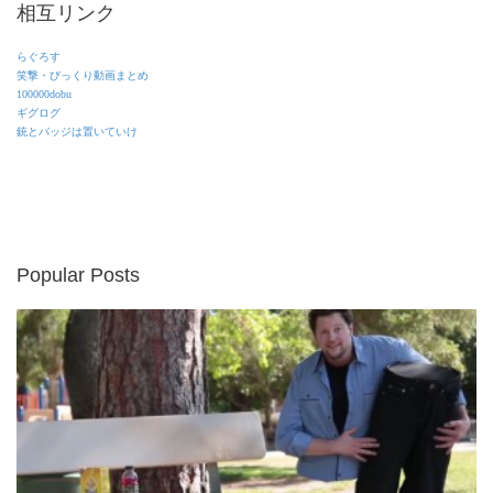
相互リンク
らぐろす
笑撃・びっくり動画まとめ
100000dobu
ギグログ
銃とバッジは置いていけ
Popular Posts