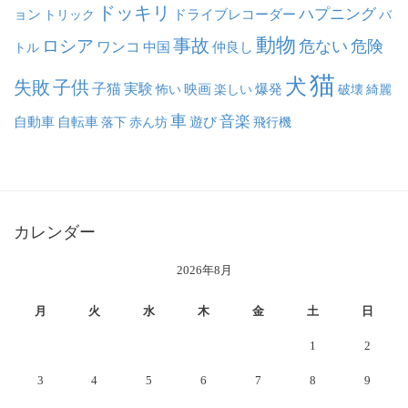
ドッキリ
ハプニング
ョン
ドライブレコーダー
トリック
バ
動物
事故
ロシア
危ない
危険
ワンコ
中国
仲良し
トル
猫
犬
失敗
子供
子猫
実験
映画
怖い
楽しい
爆発
破壊
綺麗
車
音楽
自動車
自転車
落下
赤ん坊
遊び
飛行機
カレンダー
2026年8月
月
火
水
木
金
土
日
1
2
3
4
5
6
7
8
9