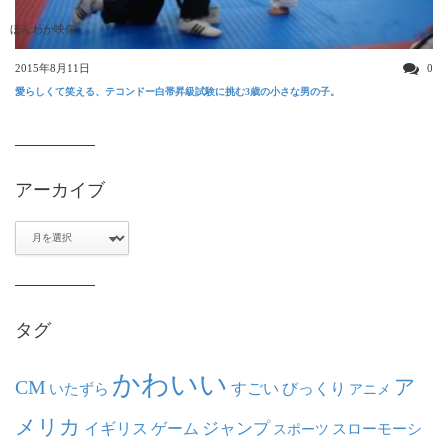
ほんわか映像
2015年8月11日
0
愛らしくて笑える、テコンドー白帯昇級試験に挑む3歳の小さな男の子。
アーカイブ
ア
ー
カ
イ
ブ
タグ
かわいい
ア
CM
いたずら
すごい
びっくり
アニメ
メリカ
ジャンプ
イギリス
ゲーム
スポーツ
スローモーシ