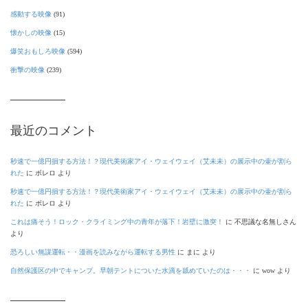
感動する映像
(91)
懐かしの映像
(15)
爆笑おもしろ映像
(594)
衝撃の映像
(239)
最近のコメント
秒速で一億円損する方法！？現代美術家アイ・ウェイウェイ（艾未未）の展示中の壷が割ら
れた
に
ボレロ
より
秒速で一億円損する方法！？現代美術家アイ・ウェイウェイ（艾未未）の展示中の壷が割ら
れた
に
ボレロ
より
これは痛そう！ロック・クライミング中の青年が落下！岩壁に激突！
に
不思議な名無しさん
より
恐ろしい無謀運転・・漫画を読みながら運転する男性
に
まに
より
自然保護区の中でキャンプ。早朝テントについた水滴を舐めていたのは・・・
に
wow
より