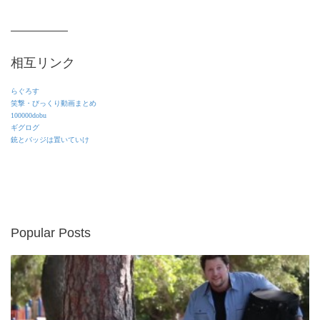
相互リンク
らぐろす
笑撃・びっくり動画まとめ
100000dobu
ギグログ
銃とバッジは置いていけ
Popular Posts