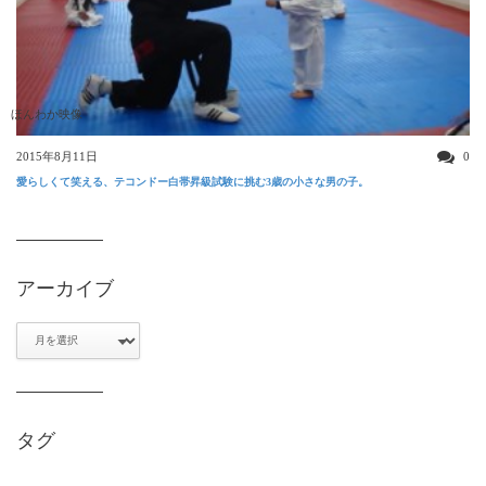
ほんわか映像
2015年8月11日
0
愛らしくて笑える、テコンドー白帯昇級試験に挑む3歳の小さな男の子。
アーカイブ
ア
ー
カ
イ
ブ
タグ