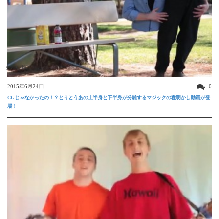
すごい動画
2015年6月24日
0
CGじゃなかったの！？とうとうあの上半身と下半身が分離するマジックの種明かし動画が登
場！