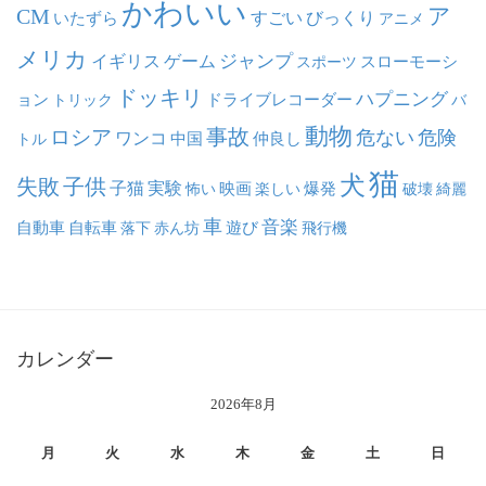
かわいい
ア
CM
いたずら
すごい
びっくり
アニメ
メリカ
ジャンプ
イギリス
ゲーム
スポーツ
スローモーシ
ドッキリ
ハプニング
ョン
ドライブレコーダー
トリック
バ
動物
事故
ロシア
危ない
危険
ワンコ
中国
仲良し
トル
猫
犬
失敗
子供
子猫
実験
映画
怖い
楽しい
爆発
破壊
綺麗
車
音楽
自動車
自転車
落下
赤ん坊
遊び
飛行機
カレンダー
2026年8月
月
火
水
木
金
土
日