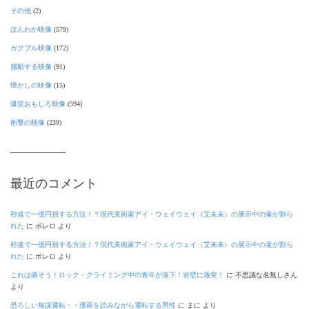
その他
(2)
ほんわか映像
(579)
ガクブル映像
(172)
感動する映像
(91)
懐かしの映像
(15)
爆笑おもしろ映像
(594)
衝撃の映像
(239)
最近のコメント
秒速で一億円損する方法！？現代美術家アイ・ウェイウェイ（艾未未）の展示中の壷が割ら
れた
に
ボレロ
より
秒速で一億円損する方法！？現代美術家アイ・ウェイウェイ（艾未未）の展示中の壷が割ら
れた
に
ボレロ
より
これは痛そう！ロック・クライミング中の青年が落下！岩壁に激突！
に
不思議な名無しさん
より
恐ろしい無謀運転・・漫画を読みながら運転する男性
に
まに
より