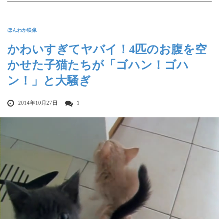
ほんわか映像
かわいすぎてヤバイ！4匹のお腹を空
かせた子猫たちが「ゴハン！ゴハ
ン！」と大騒ぎ
2014年10月27日
1