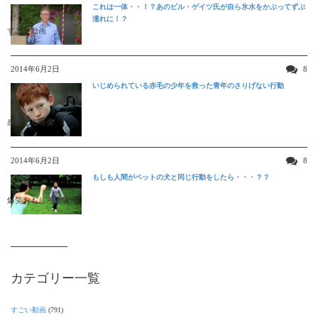
これは一体・・！？あのビル・ゲイツ氏が自ら氷水をかぶってずぶ
濡れに！？
すごい動画
2014年6月2日
8
いじめられている赤毛の少年を救った青年のさりげない行動
感動する映像
2014年6月2日
8
もしも人間がペットの犬と同じ行動をしたら・・・？？
爆笑おもしろ映像
カテゴリー一覧
すごい動画
(791)