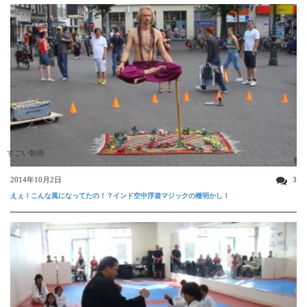
すごい動画
2014年10月2日
3
えぇ！こんな風になってたの！？インド空中浮遊マジックの種明かし！