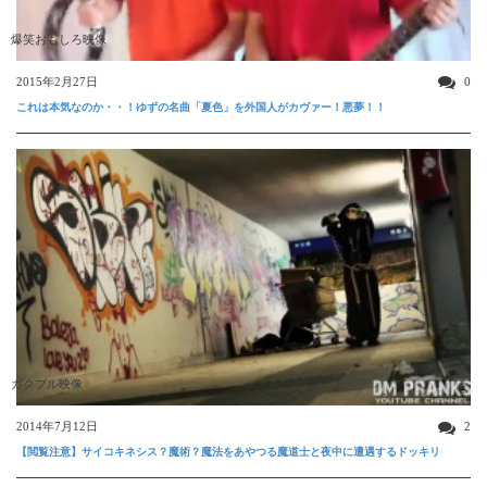
爆笑おもしろ映像
2015年2月27日
0
これは本気なのか・・！ゆずの名曲「夏色」を外国人がカヴァー！悪夢！！
ガクブル映像
2014年7月12日
2
【閲覧注意】サイコキネシス？魔術？魔法をあやつる魔道士と夜中に遭遇するドッキリ