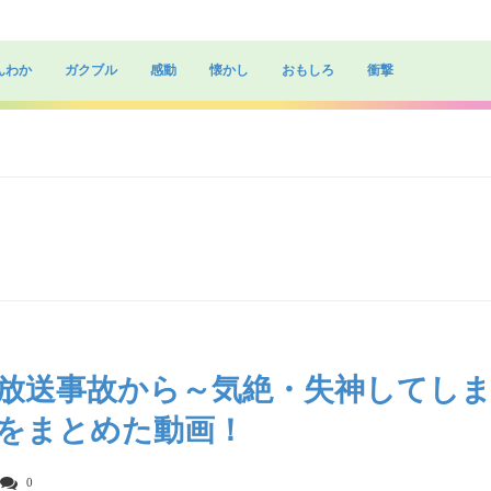
んわか
ガクブル
感動
懐かし
おもしろ
衝撃
放送事故から～気絶・失神してし
をまとめた動画！
0