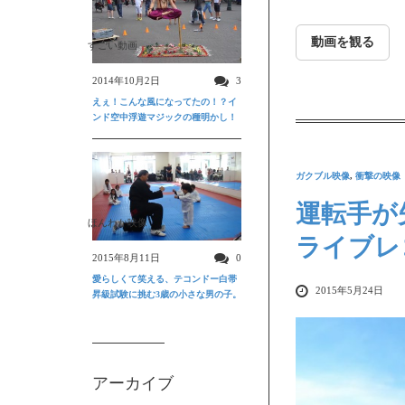
動画を観る
すごい動画
2014年10月2日
3
えぇ！こんな風になってたの！？イ
ンド空中浮遊マジックの種明かし！
ガクブル映像
,
衝撃の映像
運転手が
ほんわか映像
ライブレ
2015年8月11日
0
愛らしくて笑える、テコンドー白帯
2015年5月24日
昇級試験に挑む3歳の小さな男の子。
アーカイブ