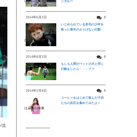
ほんわか映像
ンガルー
2014年6月2日
8
いじめられている赤毛の少年を
救った青年のさりげない行動
感動する映像
2014年6月2日
8
もしも人間がペットの犬と同じ
行動をしたら・・・？？
爆笑おもしろ映像
2014年5月4日
8
コーヒーをはじめて飲んだ子供
たちの反応を集めてみたよ！
ほんわか映像
が流