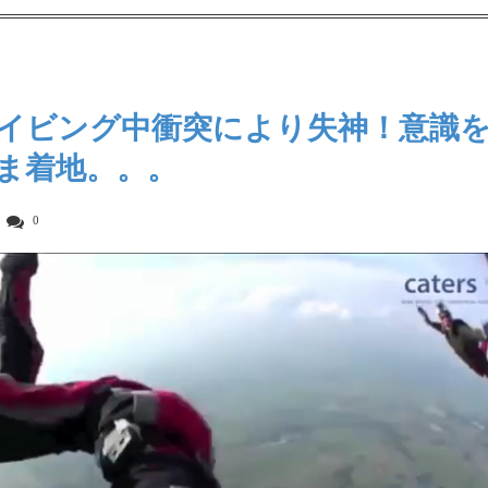
イビング中衝突により失神！意識
ま着地。。。
0