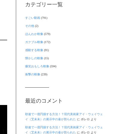
カテゴリー一覧
すごい動画
(791)
その他
(2)
ほんわか映像
(579)
ガクブル映像
(172)
感動する映像
(91)
懐かしの映像
(15)
爆笑おもしろ映像
(594)
衝撃の映像
(239)
最近のコメント
秒速で一億円損する方法！？現代美術家アイ・ウェイウェ
イ（艾未未）の展示中の壷が割られた
に
ボレロ
より
秒速で一億円損する方法！？現代美術家アイ・ウェイウェ
イ（艾未未）の展示中の壷が割られた
に
ボレロ
より