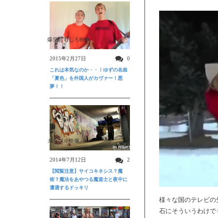
爆笑おもしろ映像
2015年2月27日
0
これは本気なのか・・！ゆずの名曲
「夏色」を外国人がカヴァー！悪
夢！！
ガクブル映像
2014年7月12日
2
【閲覧注意】サイコキネシス？魔
術？魔法をあやつる魔道士と夜中に
遭遇するドッキリ
様々な国のテレビの
石にそういうわけで