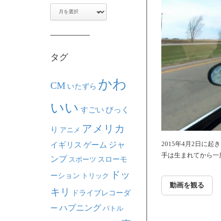
ア
ー
カ
イ
ブ
タグ
かわ
CM
いたずら
いい
すごい
びっく
アメリカ
り
アニメ
ジャ
2015年4月2日に
イギリス
ゲーム
手は生まれてから一
ンプ
スポーツ
スローモ
ドッ
ーション
トリック
動画を観る
キリ
ドライブレコーダ
ハプニング
ー
バトル