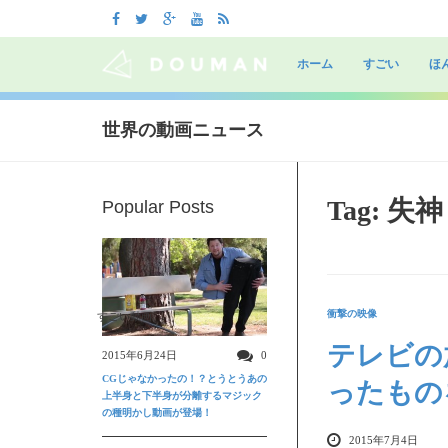
Skip
to
ホーム
すごい
ほ
content
世界の動画ニュース
Tag: 失神
Popular Posts
衝撃の映像
すごい動画
テレビの
2015年6月24日
0
CGじゃなかったの！？とうとうあの
ったもの
上半身と下半身が分離するマジック
の種明かし動画が登場！
2015年7月4日