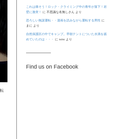
これは痛そう！ロック・クライミング中の青年が落下！岩
壁に激突！
に
不思議な名無しさん
より
恐ろしい無謀運転・・漫画を読みながら運転する男性
に
まに
より
自然保護区の中でキャンプ。早朝テントについた水滴を舐
めていたのは・・・
に
wow
より
Find us on Facebook
運転