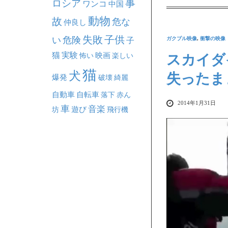
事
ロシア
ワンコ
中国
動物
故
危な
仲良し
失敗
子供
い
危険
ガクブル映像
,
衝撃の映像
子
猫
実験
映画
怖い
楽しい
スカイダ
猫
犬
失ったま
爆発
破壊
綺麗
自動車
自転車
落下
赤ん
2014年1月31日
車
音楽
坊
遊び
飛行機