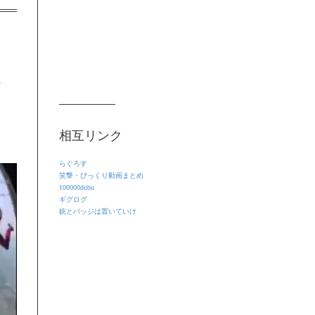
を
相互リンク
らぐろす
笑撃・びっくり動画まとめ
100000dobu
ギグログ
銃とバッジは置いていけ