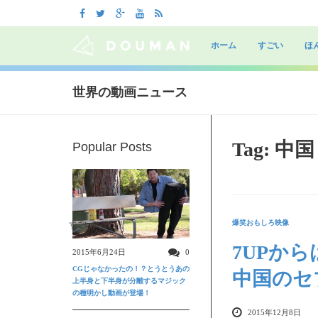
Skip
to
ホーム
すごい
ほ
content
世界の動画ニュース
Tag: 中国
Popular Posts
爆笑おもしろ映像
すごい動画
7UPか
2015年6月24日
0
CGじゃなかったの！？とうとうあの
中国のセ
上半身と下半身が分離するマジック
の種明かし動画が登場！
2015年12月8日