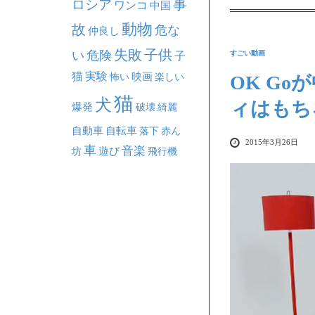
事
ロシア
ワンコ
中国
動物
故
危な
仲良し
失敗
子供
い
危険
すごい動画
子
猫
実験
映画
怖い
楽しい
OK G
猫
犬
ィはもち
爆発
破壊
綺麗
自動車
自転車
落下
赤ん
2015年3月26日
車
音楽
坊
遊び
飛行機