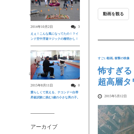
動画を観る
すごい動画
2014年10月2日
3
えぇ！こんな風になってたの！？イ
ンド空中浮遊マジックの種明かし！
すごい動画
,
衝撃の映像
怖すぎる
ほんわか映像
超高層タ
2015年8月11日
0
愛らしくて笑える、テコンドー白帯
2015年5月12日
昇級試験に挑む3歳の小さな男の子。
アーカイブ