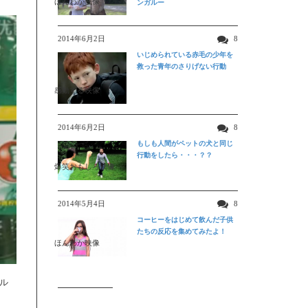
ほんわか映像
ンガルー
2014年6月2日
8
いじめられている赤毛の少年を
救った青年のさりげない行動
感動する映像
2014年6月2日
8
もしも人間がペットの犬と同じ
行動をしたら・・・？？
爆笑おもしろ映像
2014年5月4日
8
コーヒーをはじめて飲んだ子供
たちの反応を集めてみたよ！
ほんわか映像
トル