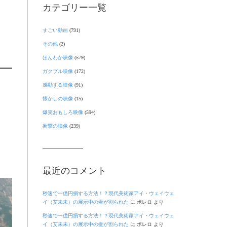
カテゴリー一覧
すごい動画
(791)
その他
(2)
ほんわか映像
(579)
ガクブル映像
(172)
感動する映像
(91)
懐かしの映像
(15)
爆笑おもしろ映像
(594)
衝撃の映像
(239)
最近のコメント
秒速で一億円損する方法！？現代美術家アイ・ウェイウェ
イ（艾未未）の展示中の壷が割られた
に
ボレロ
より
秒速で一億円損する方法！？現代美術家アイ・ウェイウェ
イ（艾未未）の展示中の壷が割られた
に
ボレロ
より