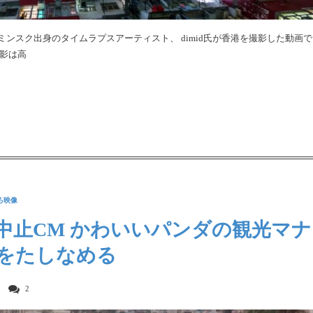
ンスク出身のタイムラプスアーティスト、 dimid氏が香港を撮影した動画で
撮影は高
ろ映像
中止CM かわいいパンダの観光マナ
をたしなめる
2