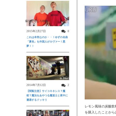
爆笑おもしろ映像
2015年2月27日
0
これは本気なのか・・！ゆずの名曲
「夏色」を外国人がカヴァー！悪
夢！！
ガクブル映像
2014年7月12日
2
【閲覧注意】サイコキネシス？魔
術？魔法をあやつる魔道士と夜中に
遭遇するドッキリ
レモン風味の炭酸飲料
を購入したことから