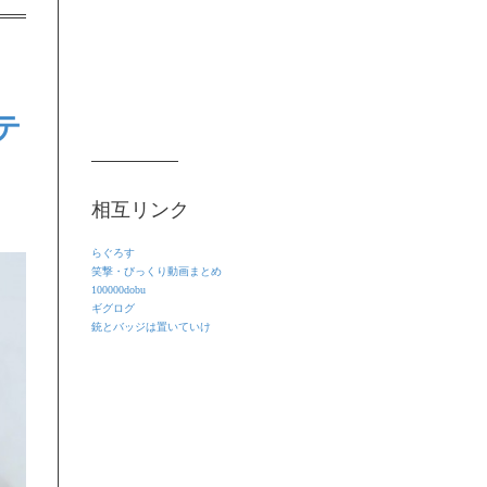
テ
相互リンク
らぐろす
笑撃・びっくり動画まとめ
100000dobu
ギグログ
銃とバッジは置いていけ