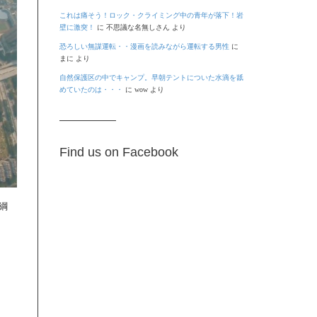
これは痛そう！ロック・クライミング中の青年が落下！岩
壁に激突！
に
不思議な名無しさん
より
恐ろしい無謀運転・・漫画を読みながら運転する男性
に
まに
より
自然保護区の中でキャンプ。早朝テントについた水滴を舐
めていたのは・・・
に
wow
より
Find us on Facebook
綱