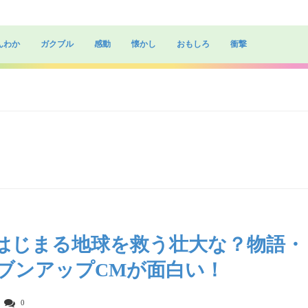
んわか
ガクブル
感動
懐かし
おもしろ
衝撃
らはじまる地球を救う壮大な？物語・
ブンアップCMが面白い！
0