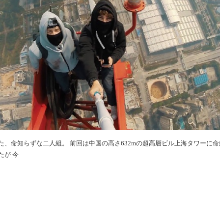
た、命知らずな二人組。 前回は中国の高さ632mの超高層ビル上海タワーに命
たが 今