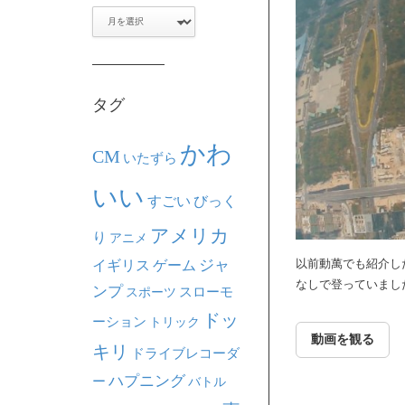
ア
ー
カ
イ
ブ
タグ
かわ
CM
いたずら
いい
すごい
びっく
アメリカ
り
アニメ
ジャ
以前動萬でも紹介し
イギリス
ゲーム
なしで登っていまし
ンプ
スポーツ
スローモ
ドッ
ーション
トリック
動画を観る
キリ
ドライブレコーダ
ハプニング
ー
バトル