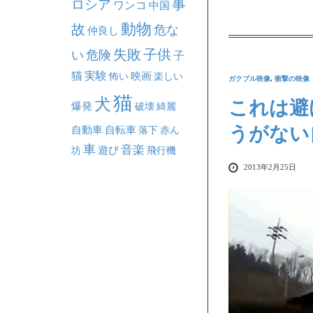
事
ロシア
ワンコ
中国
動物
故
危な
仲良し
失敗
子供
い
危険
子
猫
実験
映画
怖い
楽しい
ガクブル映像
,
衝撃の映像
猫
犬
これは避
爆発
破壊
綺麗
うがない
自動車
自転車
落下
赤ん
車
音楽
坊
遊び
飛行機
2013年2月25日