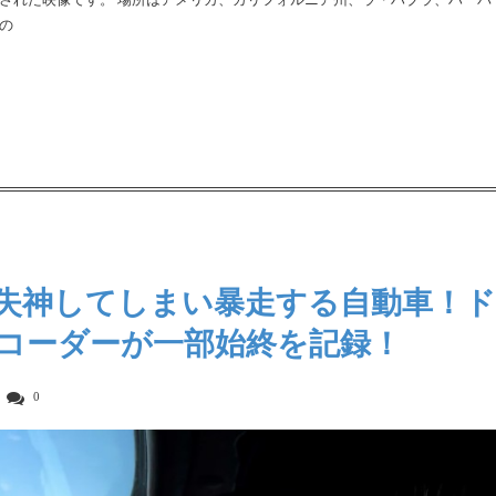
の
失神してしまい暴走する自動車！ド
コーダーが一部始終を記録！
0