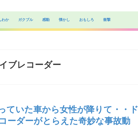
んわか
ガクブル
感動
懐かし
おもしろ
衝撃
ドライブレコーダー
っていた車から女性が降りて・・
コーダーがとらえた奇妙な事故動