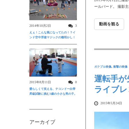
ールバード。 撮影主
すごい動画
動画を観る
2014年10月2日
3
えぇ！こんな風になってたの！？イ
ンド空中浮遊マジックの種明かし！
ガクブル映像
,
衝撃の映像
ほんわか映像
運転手が
2015年8月11日
0
ライブレ
愛らしくて笑える、テコンドー白帯
昇級試験に挑む3歳の小さな男の子。
2015年5月24日
アーカイブ