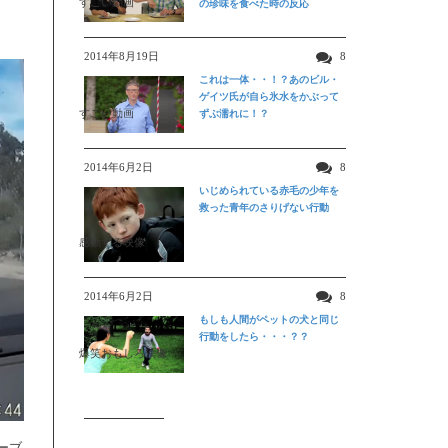
すごい動画
の珍味を食べた時の反応
2014年8月19日
8
これは一体・・！？あのビル・
ゲイツ氏が自ら氷水をかぶって
すごい動画
ずぶ濡れに！？
2014年6月2日
8
いじめられている赤毛の少年を
救った青年のさりげない行動
感動する映像
2014年6月2日
8
もしも人間がペットの犬と同じ
行動をしたら・・・？？
爆笑おもしろ映像
ーブ