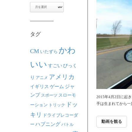
ア
ー
カ
イ
ブ
タグ
かわ
CM
いたずら
いい
すごい
びっく
アメリカ
り
アニメ
ジャ
イギリス
ゲーム
ンプ
スポーツ
スローモ
2015年4月2日に
ドッ
手は生まれてから一
ーション
トリック
キリ
ドライブレコーダ
動画を観る
ハプニング
ー
バトル