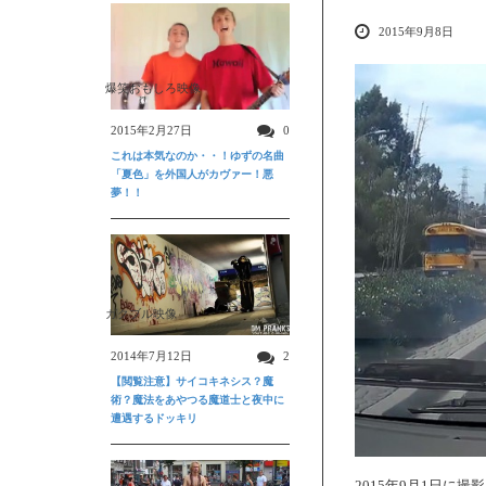
2015年9月8日
爆笑おもしろ映像
2015年2月27日
0
これは本気なのか・・！ゆずの名曲
「夏色」を外国人がカヴァー！悪
夢！！
ガクブル映像
2014年7月12日
2
【閲覧注意】サイコキネシス？魔
術？魔法をあやつる魔道士と夜中に
遭遇するドッキリ
2015年9月1日に