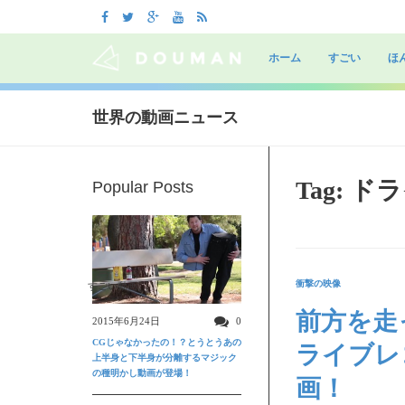
Skip
to
ホーム
すごい
ほ
content
世界の動画ニュース
Tag: 
Popular Posts
衝撃の映像
すごい動画
前方を走
2015年6月24日
0
CGじゃなかったの！？とうとうあの
ライブレ
上半身と下半身が分離するマジック
の種明かし動画が登場！
画！