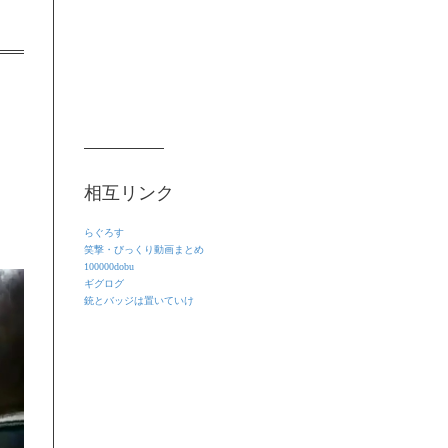
よ
相互リンク
らぐろす
笑撃・びっくり動画まとめ
100000dobu
ギグログ
銃とバッジは置いていけ