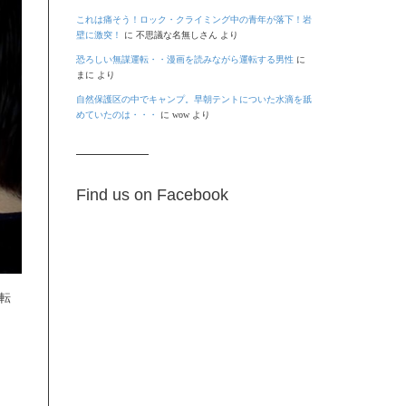
これは痛そう！ロック・クライミング中の青年が落下！岩
壁に激突！
に
不思議な名無しさん
より
恐ろしい無謀運転・・漫画を読みながら運転する男性
に
まに
より
自然保護区の中でキャンプ。早朝テントについた水滴を舐
めていたのは・・・
に
wow
より
Find us on Facebook
運転