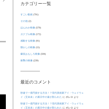
カテゴリー一覧
すごい動画
(791)
その他
(2)
ほんわか映像
(579)
ガクブル映像
(172)
感動する映像
(91)
懐かしの映像
(15)
爆笑おもしろ映像
(594)
衝撃の映像
(239)
最近のコメント
秒速で一億円損する方法！？現代美術家アイ・ウェイウェ
イ（艾未未）の展示中の壷が割られた
に
ボレロ
より
秒速で一億円損する方法！？現代美術家アイ・ウェイウェ
イ（艾未未）の展示中の壷が割られた
に
ボレロ
より