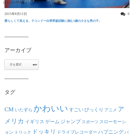
ほんわか映像
2015年8月11日
0
愛らしくて笑える、テコンドー白帯昇級試験に挑む3歳の小さな男の子。
アーカイブ
ア
ー
カ
イ
ブ
タグ
かわいい
ア
CM
いたずら
すごい
びっくり
アニメ
メリカ
ジャンプ
イギリス
ゲーム
スポーツ
スローモーシ
ドッキリ
ハプニング
ョン
ドライブレコーダー
トリック
バ