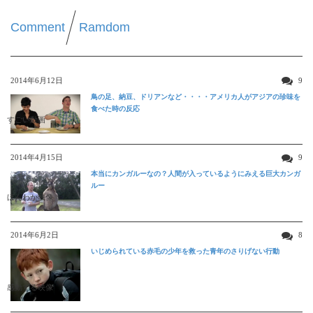
Comment
Ramdom
2014年6月12日
9
鳥の足、納豆、ドリアンなど・・・・アメリカ人がアジアの珍味を
食べた時の反応
すごい動画
2014年4月15日
9
本当にカンガルーなの？人間が入っているようにみえる巨大カンガ
ルー
ほんわか映像
2014年6月2日
8
いじめられている赤毛の少年を救った青年のさりげない行動
感動する映像