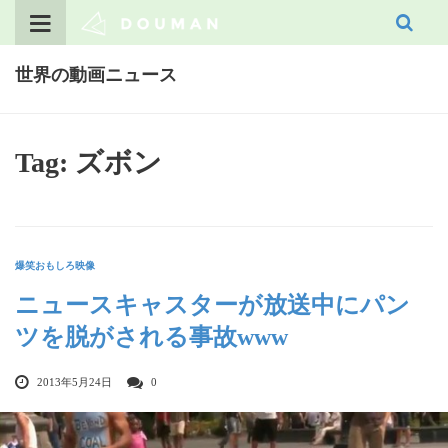
Skip
to
content
世界の動画ニュース
Tag: ズボン
爆笑おもしろ映像
ニュースキャスターが放送中にパン
ツを脱がされる事故www
2013年5月24日
0