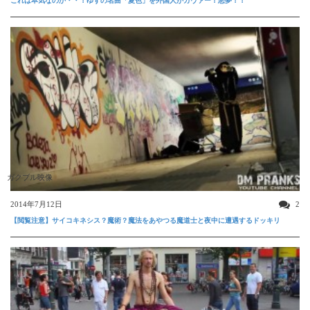
これは本気なのか・・！ゆずの名曲「夏色」を外国人がカヴァー！悪夢！！
ガクブル映像
2014年7月12日
2
【閲覧注意】サイコキネシス？魔術？魔法をあやつる魔道士と夜中に遭遇するドッキリ