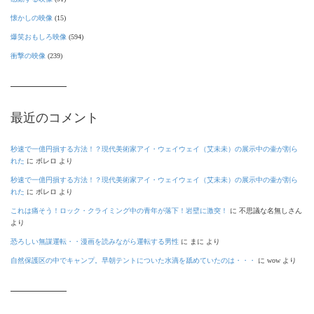
懐かしの映像
(15)
爆笑おもしろ映像
(594)
衝撃の映像
(239)
最近のコメント
秒速で一億円損する方法！？現代美術家アイ・ウェイウェイ（艾未未）の展示中の壷が割ら
れた
に
ボレロ
より
秒速で一億円損する方法！？現代美術家アイ・ウェイウェイ（艾未未）の展示中の壷が割ら
れた
に
ボレロ
より
これは痛そう！ロック・クライミング中の青年が落下！岩壁に激突！
に
不思議な名無しさん
より
恐ろしい無謀運転・・漫画を読みながら運転する男性
に
まに
より
自然保護区の中でキャンプ。早朝テントについた水滴を舐めていたのは・・・
に
wow
より