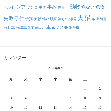
動物
事故
ロシア
危ない
危険
ワンコ
中国
仲良し
トル
猫
犬
失敗
子供
子猫
実験
映画
怖い
楽しい
爆発
破壊
綺麗
車
音楽
自動車
自転車
落下
赤ん坊
遊び
飛行機
カレンダー
2026年8月
月
火
水
木
金
土
日
1
2
3
4
5
6
7
8
9
10
11
12
13
14
15
16