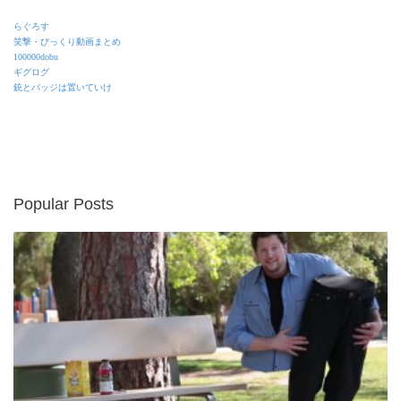
らぐろす
笑撃・びっくり動画まとめ
100000dobu
ギグログ
銃とバッジは置いていけ
Popular Posts