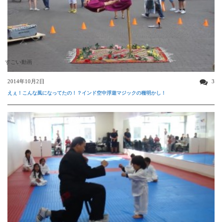
すごい動画
2014年10月2日
3
えぇ！こんな風になってたの！？インド空中浮遊マジックの種明かし！