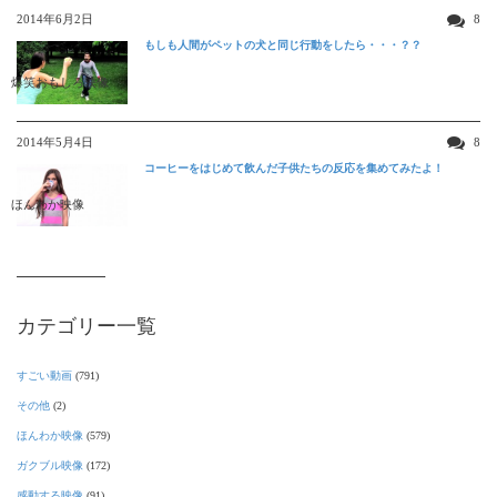
2014年6月2日
8
もしも人間がペットの犬と同じ行動をしたら・・・？？
爆笑おもしろ映像
2014年5月4日
8
コーヒーをはじめて飲んだ子供たちの反応を集めてみたよ！
ほんわか映像
カテゴリー一覧
すごい動画
(791)
その他
(2)
ほんわか映像
(579)
ガクブル映像
(172)
感動する映像
(91)