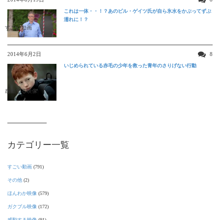
これは一体・・！？あのビル・ゲイツ氏が自ら氷水をかぶってずぶ
濡れに！？
すごい動画
2014年6月2日
8
いじめられている赤毛の少年を救った青年のさりげない行動
感動する映像
カテゴリー一覧
すごい動画
(791)
その他
(2)
ほんわか映像
(579)
ガクブル映像
(172)
感動する映像
(91)