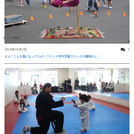
すごい動画
2014年10月2日
3
えぇ！こんな風になってたの！？インド空中浮遊マジックの種明かし！