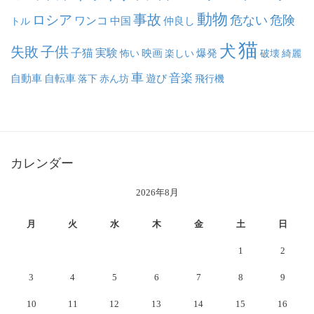
動物
事故
ロシア
危ない
危険
ワンコ
中国
仲良し
トル
猫
犬
失敗
子供
子猫
実験
映画
怖い
楽しい
爆発
破壊
綺麗
車
音楽
自動車
自転車
落下
赤ん坊
遊び
飛行機
カレンダー
2026年8月
月
火
水
木
金
土
日
1
2
3
4
5
6
7
8
9
10
11
12
13
14
15
16