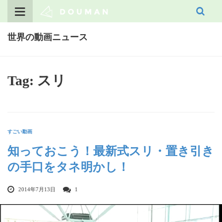
Skip
to
content
世界の動画ニュース
Tag: スリ
すごい動画
知っておこう！最新式スリ・置き引き
の手口をタネ明かし！
2014年7月13日
1