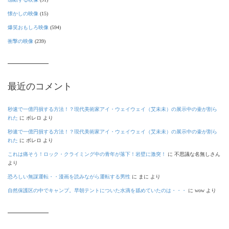
懐かしの映像
(15)
爆笑おもしろ映像
(594)
衝撃の映像
(239)
最近のコメント
秒速で一億円損する方法！？現代美術家アイ・ウェイウェイ（艾未未）の展示中の壷が割ら
れた
に
ボレロ
より
秒速で一億円損する方法！？現代美術家アイ・ウェイウェイ（艾未未）の展示中の壷が割ら
れた
に
ボレロ
より
これは痛そう！ロック・クライミング中の青年が落下！岩壁に激突！
に
不思議な名無しさん
より
恐ろしい無謀運転・・漫画を読みながら運転する男性
に
まに
より
自然保護区の中でキャンプ。早朝テントについた水滴を舐めていたのは・・・
に
wow
より