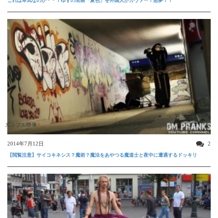
これは本気なのか・・！ゆずの名曲「夏色」を外国人がカヴァー！悪夢！！
ガクブル映像
2014年7月12日
2
【閲覧注意】サイコキネシス？魔術？魔法をあやつる魔道士と夜中に遭遇するドッキリ