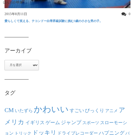
ほんわか映像
2015年8月11日
0
愛らしくて笑える、テコンドー白帯昇級試験に挑む3歳の小さな男の子。
アーカイブ
ア
ー
カ
イ
ブ
タグ
かわいい
ア
CM
いたずら
すごい
びっくり
アニメ
メリカ
ジャンプ
イギリス
ゲーム
スポーツ
スローモーシ
ドッキリ
ハプニング
ョン
ドライブレコーダー
トリック
バ