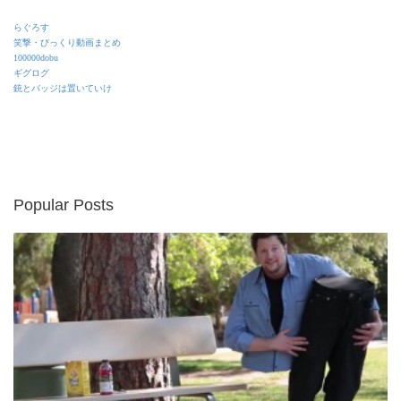
らぐろす
笑撃・びっくり動画まとめ
100000dobu
ギグログ
銃とバッジは置いていけ
Popular Posts