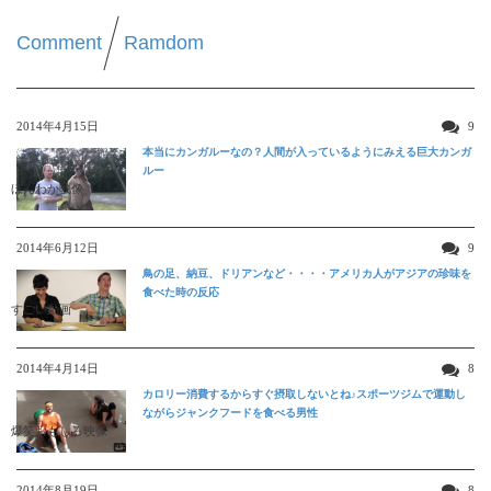
Comment
Ramdom
2014年4月15日
9
本当にカンガルーなの？人間が入っているようにみえる巨大カンガ
ルー
ほんわか映像
2014年6月12日
9
鳥の足、納豆、ドリアンなど・・・・アメリカ人がアジアの珍味を
食べた時の反応
すごい動画
2014年4月14日
8
カロリー消費するからすぐ摂取しないとね♪スポーツジムで運動し
ながらジャンクフードを食べる男性
爆笑おもしろ映像
2014年8月19日
8