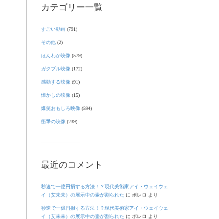
カテゴリー一覧
すごい動画
(791)
その他
(2)
ほんわか映像
(579)
ガクブル映像
(172)
感動する映像
(91)
懐かしの映像
(15)
爆笑おもしろ映像
(594)
衝撃の映像
(239)
最近のコメント
秒速で一億円損する方法！？現代美術家アイ・ウェイウェ
イ（艾未未）の展示中の壷が割られた
に
ボレロ
より
秒速で一億円損する方法！？現代美術家アイ・ウェイウェ
イ（艾未未）の展示中の壷が割られた
に
ボレロ
より