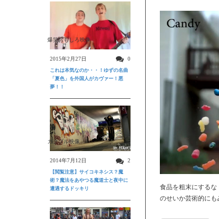
爆笑おもしろ映像
2015年2月27日
0
これは本気なのか・・！ゆずの名曲
「夏色」を外国人がカヴァー！悪
夢！！
ガクブル映像
2014年7月12日
2
【閲覧注意】サイコキネシス？魔
術？魔法をあやつる魔道士と夜中に
食品を粗末にするな
遭遇するドッキリ
のせいか芸術的にも