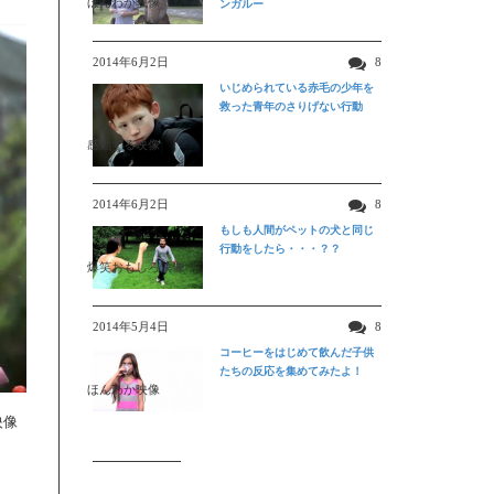
ほんわか映像
ンガルー
2014年6月2日
8
いじめられている赤毛の少年を
救った青年のさりげない行動
感動する映像
2014年6月2日
8
もしも人間がペットの犬と同じ
行動をしたら・・・？？
爆笑おもしろ映像
2014年5月4日
8
コーヒーをはじめて飲んだ子供
たちの反応を集めてみたよ！
ほんわか映像
映像