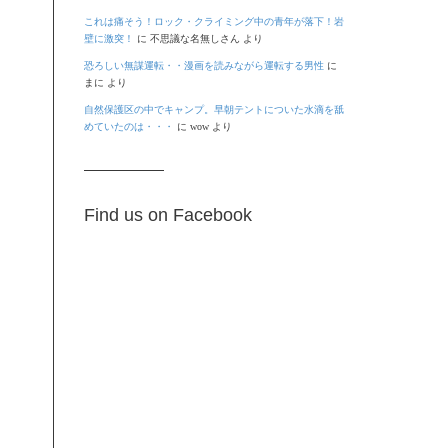
これは痛そう！ロック・クライミング中の青年が落下！岩
壁に激突！
に
不思議な名無しさん
より
恐ろしい無謀運転・・漫画を読みながら運転する男性
に
まに
より
自然保護区の中でキャンプ。早朝テントについた水滴を舐
めていたのは・・・
に
wow
より
Find us on Facebook