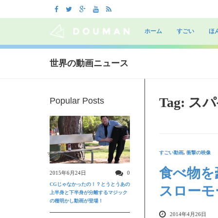
Skip
to
ホーム
すごい
ほ
content
世界の動画ニュース
Tag: 
Popular Posts
すごい動画
,
衝撃の映像
すごい動画
食べ物を
2015年6月24日
0
CGじゃなかったの！？とうとうあの
スローモ
上半身と下半身が分離するマジック
の種明かし動画が登場！
2014年4月26日