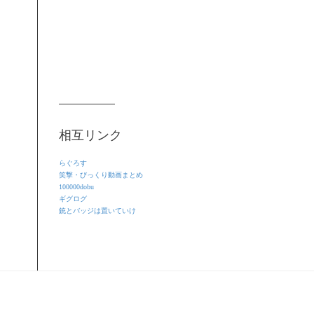
相互リンク
らぐろす
笑撃・びっくり動画まとめ
100000dobu
ギグログ
銃とバッジは置いていけ