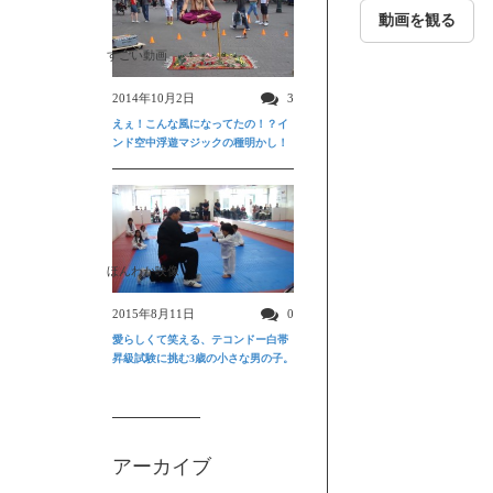
動画を観る
すごい動画
2014年10月2日
3
えぇ！こんな風になってたの！？イ
ンド空中浮遊マジックの種明かし！
ほんわか映像
2015年8月11日
0
愛らしくて笑える、テコンドー白帯
昇級試験に挑む3歳の小さな男の子。
アーカイブ