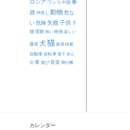
事
ロシア
ワンコ
中国
動物
故
危な
仲良し
失敗
子供
い
危険
子
猫
実験
映画
怖い
楽しい
猫
犬
爆発
破壊
綺麗
自動車
自転車
落下
赤ん
車
音楽
坊
遊び
飛行機
カレンダー