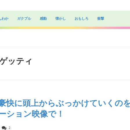
んわか
ガクブル
感動
懐かし
おもしろ
衝撃
スパゲッティ
豪快に頭上からぶっかけていくの
ーション映像で！
2