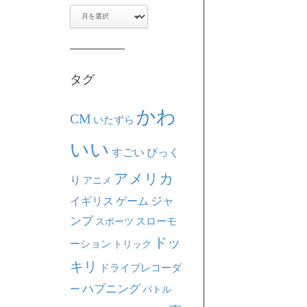
ア
ー
カ
イ
ブ
タグ
かわ
CM
いたずら
いい
すごい
びっく
アメリカ
り
アニメ
ジャ
イギリス
ゲーム
ンプ
スポーツ
スローモ
ドッ
ーション
トリック
キリ
ドライブレコーダ
ハプニング
ー
バトル