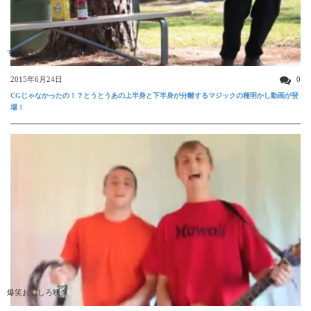
すごい動画
2015年6月24日
0
CGじゃなかったの！？とうとうあの上半身と下半身が分離するマジックの種明かし動画が登
場！
爆笑おもしろ映像