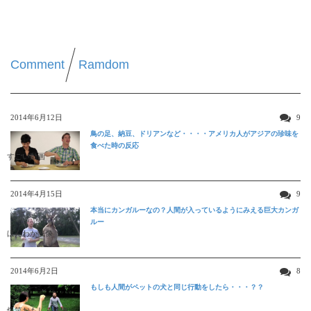
Comment
Ramdom
2014年6月12日
9
鳥の足、納豆、ドリアンなど・・・・アメリカ人がアジアの珍味を
食べた時の反応
すごい動画
2014年4月15日
9
本当にカンガルーなの？人間が入っているようにみえる巨大カンガ
ルー
ほんわか映像
2014年6月2日
8
もしも人間がペットの犬と同じ行動をしたら・・・？？
爆笑おもしろ映像