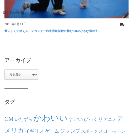
ほんわか映像
2015年8月11日
0
愛らしくて笑える、テコンドー白帯昇級試験に挑む3歳の小さな男の子。
アーカイブ
ア
ー
カ
イ
ブ
タグ
かわいい
ア
CM
いたずら
すごい
びっくり
アニメ
メリカ
ジャンプ
イギリス
ゲーム
スポーツ
スローモーシ