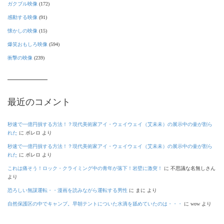
ガクブル映像
(172)
感動する映像
(91)
懐かしの映像
(15)
爆笑おもしろ映像
(594)
衝撃の映像
(239)
最近のコメント
秒速で一億円損する方法！？現代美術家アイ・ウェイウェイ（艾未未）の展示中の壷が割ら
れた
に
ボレロ
より
秒速で一億円損する方法！？現代美術家アイ・ウェイウェイ（艾未未）の展示中の壷が割ら
れた
に
ボレロ
より
これは痛そう！ロック・クライミング中の青年が落下！岩壁に激突！
に
不思議な名無しさん
より
恐ろしい無謀運転・・漫画を読みながら運転する男性
に
まに
より
自然保護区の中でキャンプ。早朝テントについた水滴を舐めていたのは・・・
に
wow
より