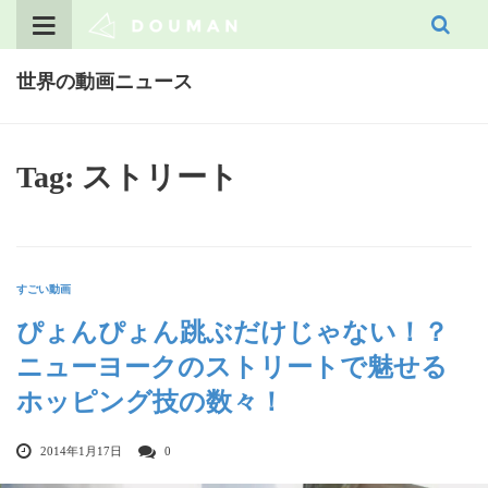
Skip
to
content
世界の動画ニュース
Tag: ストリート
すごい動画
ぴょんぴょん跳ぶだけじゃない！？
ニューヨークのストリートで魅せる
ホッピング技の数々！
2014年1月17日
0