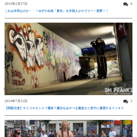
2015年2月27日
0
これは本気なのか・・！ゆずの名曲「夏色」を外国人がカヴァー！悪夢！！
ガクブル映像
2014年7月12日
2
【閲覧注意】サイコキネシス？魔術？魔法をあやつる魔道士と夜中に遭遇するドッキリ