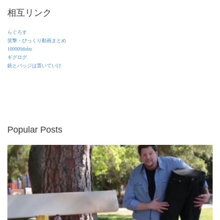
相互リンク
らぐろす
笑撃・びっくり動画まとめ
100000dobu
ギグログ
銃とバッジは置いていけ
Popular Posts