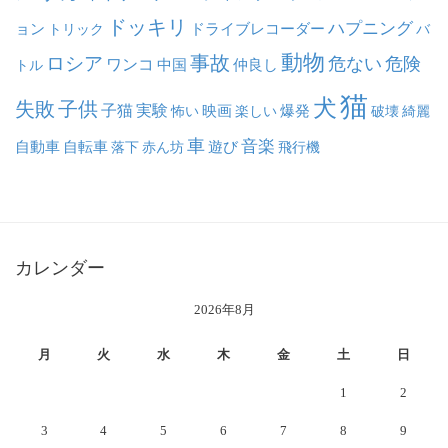
ドッキリ
ハプニング
ョン
ドライブレコーダー
トリック
バ
動物
事故
ロシア
危ない
危険
ワンコ
中国
仲良し
トル
猫
犬
失敗
子供
子猫
実験
映画
怖い
楽しい
爆発
破壊
綺麗
車
音楽
自動車
自転車
落下
赤ん坊
遊び
飛行機
カレンダー
2026年8月
月
火
水
木
金
土
日
1
2
3
4
5
6
7
8
9