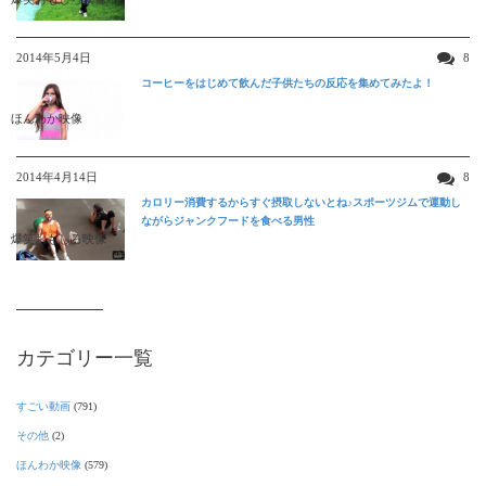
2014年5月4日
8
コーヒーをはじめて飲んだ子供たちの反応を集めてみたよ！
ほんわか映像
2014年4月14日
8
カロリー消費するからすぐ摂取しないとね♪スポーツジムで運動し
ながらジャンクフードを食べる男性
爆笑おもしろ映像
カテゴリー一覧
すごい動画
(791)
その他
(2)
ほんわか映像
(579)