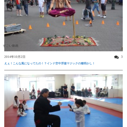
すごい動画
2014年10月2日
3
えぇ！こんな風になってたの！？インド空中浮遊マジックの種明かし！