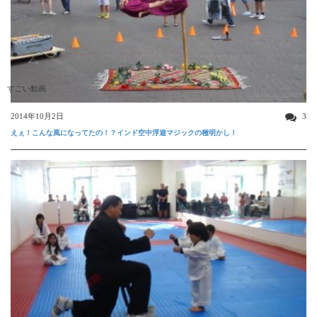
すごい動画
2014年10月2日
3
えぇ！こんな風になってたの！？インド空中浮遊マジックの種明かし！