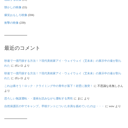
懐かしの映像
(15)
爆笑おもしろ映像
(594)
衝撃の映像
(239)
最近のコメント
秒速で一億円損する方法！？現代美術家アイ・ウェイウェイ（艾未未）の展示中の壷が割ら
れた
に
ボレロ
より
秒速で一億円損する方法！？現代美術家アイ・ウェイウェイ（艾未未）の展示中の壷が割ら
れた
に
ボレロ
より
これは痛そう！ロック・クライミング中の青年が落下！岩壁に激突！
に
不思議な名無しさん
より
恐ろしい無謀運転・・漫画を読みながら運転する男性
に
まに
より
自然保護区の中でキャンプ。早朝テントについた水滴を舐めていたのは・・・
に
wow
より