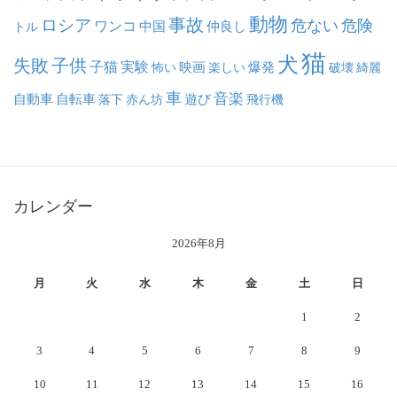
動物
事故
ロシア
危ない
危険
ワンコ
中国
仲良し
トル
猫
犬
失敗
子供
子猫
実験
映画
怖い
楽しい
爆発
破壊
綺麗
車
音楽
自動車
自転車
落下
赤ん坊
遊び
飛行機
カレンダー
2026年8月
月
火
水
木
金
土
日
1
2
3
4
5
6
7
8
9
10
11
12
13
14
15
16