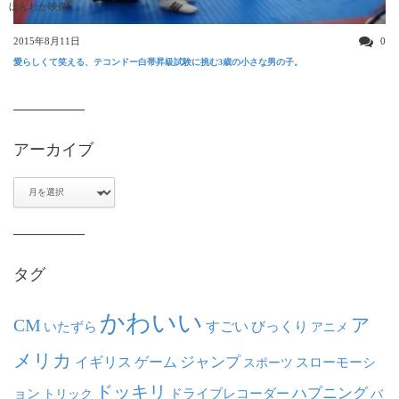
ほんわか映像
2015年8月11日
0
愛らしくて笑える、テコンドー白帯昇級試験に挑む3歳の小さな男の子。
アーカイブ
ア
ー
カ
イ
ブ
タグ
かわいい
ア
CM
いたずら
すごい
びっくり
アニメ
メリカ
ジャンプ
イギリス
ゲーム
スポーツ
スローモーシ
ドッキリ
ハプニング
ョン
ドライブレコーダー
トリック
バ