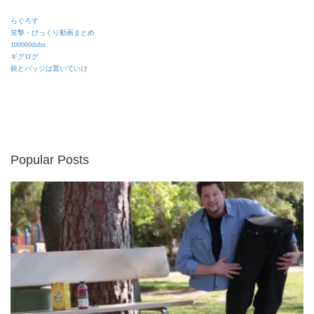
らぐろす
笑撃・びっくり動画まとめ
100000dobu
ギグログ
銃とバッジは置いていけ
Popular Posts