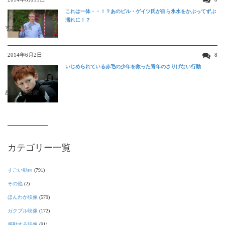
これは一体・・！？あのビル・ゲイツ氏が自ら氷水をかぶってずぶ
濡れに！？
すごい動画
2014年6月2日
8
いじめられている赤毛の少年を救った青年のさりげない行動
感動する映像
カテゴリー一覧
すごい動画
(791)
その他
(2)
ほんわか映像
(579)
ガクブル映像
(172)
感動する映像
(91)