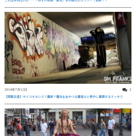
これは本気なのか・・！ゆずの名曲「夏色」を外国人がカヴァー！悪夢！！
ガクブル映像
2014年7月12日
2
【閲覧注意】サイコキネシス？魔術？魔法をあやつる魔道士と夜中に遭遇するドッキリ