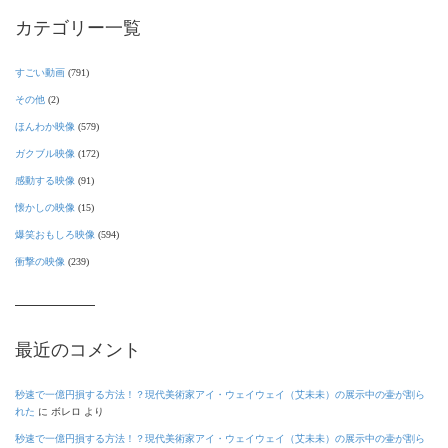
カテゴリー一覧
すごい動画
(791)
その他
(2)
ほんわか映像
(579)
ガクブル映像
(172)
感動する映像
(91)
懐かしの映像
(15)
爆笑おもしろ映像
(594)
衝撃の映像
(239)
最近のコメント
秒速で一億円損する方法！？現代美術家アイ・ウェイウェイ（艾未未）の展示中の壷が割ら
れた
に
ボレロ
より
秒速で一億円損する方法！？現代美術家アイ・ウェイウェイ（艾未未）の展示中の壷が割ら