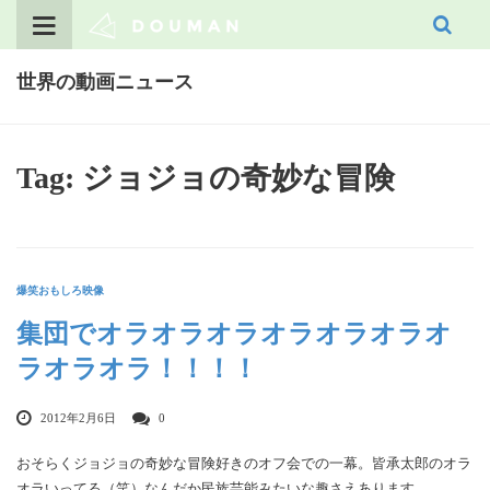
Skip
to
content
世界の動画ニュース
Tag: ジョジョの奇妙な冒険
爆笑おもしろ映像
集団でオラオラオラオラオラオラオ
ラオラオラ！！！！
2012年2月6日
0
おそらくジョジョの奇妙な冒険好きのオフ会での一幕。皆承太郎のオラ
オラいってる（笑）なんだか民族芸能みたいな趣さえあります