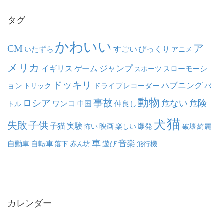
ブ
タグ
かわいい
ア
CM
いたずら
すごい
びっくり
アニメ
メリカ
ジャンプ
イギリス
ゲーム
スポーツ
スローモーシ
ドッキリ
ハプニング
ョン
ドライブレコーダー
トリック
バ
動物
事故
ロシア
危ない
危険
ワンコ
中国
仲良し
トル
猫
犬
失敗
子供
子猫
実験
映画
怖い
楽しい
爆発
破壊
綺麗
車
音楽
自動車
自転車
落下
赤ん坊
遊び
飛行機
カレンダー