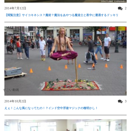
2014年7月12日
2
【閲覧注意】サイコキネシス？魔術？魔法をあやつる魔道士と夜中に遭遇するドッキリ
すごい動画
2014年10月2日
3
えぇ！こんな風になってたの！？インド空中浮遊マジックの種明かし！