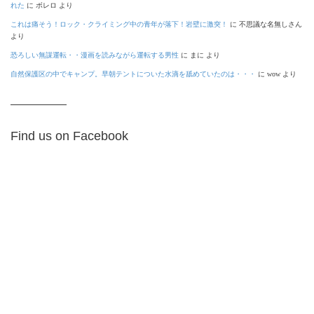
れた
に
ボレロ
より
これは痛そう！ロック・クライミング中の青年が落下！岩壁に激突！
に
不思議な名無しさん
より
恐ろしい無謀運転・・漫画を読みながら運転する男性
に
まに
より
自然保護区の中でキャンプ。早朝テントについた水滴を舐めていたのは・・・
に
wow
より
Find us on Facebook