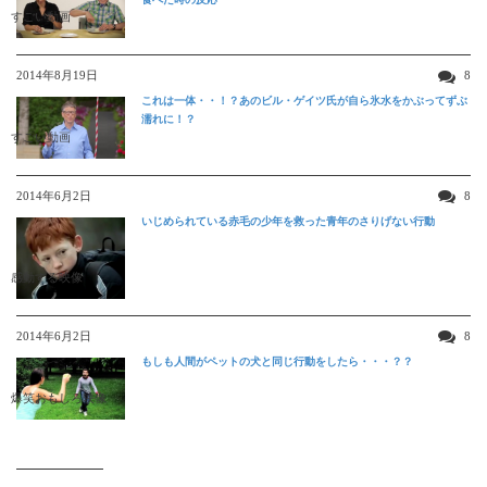
すごい動画
2014年8月19日
8
これは一体・・！？あのビル・ゲイツ氏が自ら氷水をかぶってずぶ
濡れに！？
すごい動画
2014年6月2日
8
いじめられている赤毛の少年を救った青年のさりげない行動
感動する映像
2014年6月2日
8
もしも人間がペットの犬と同じ行動をしたら・・・？？
爆笑おもしろ映像