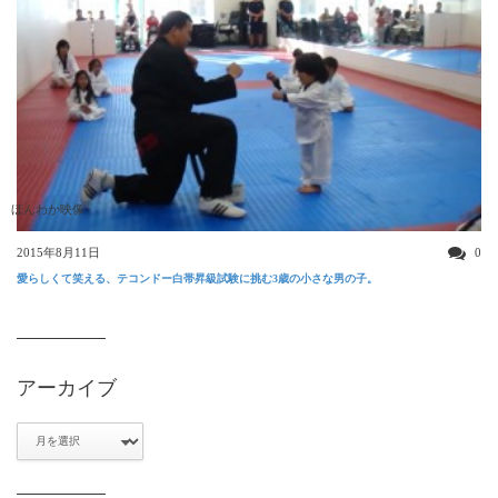
ほんわか映像
2015年8月11日
0
愛らしくて笑える、テコンドー白帯昇級試験に挑む3歳の小さな男の子。
アーカイブ
ア
ー
カ
イ