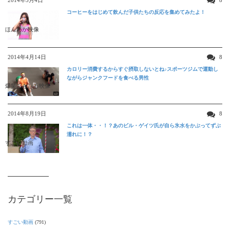
コーヒーをはじめて飲んだ子供たちの反応を集めてみたよ！
ほんわか映像
2014年4月14日
8
カロリー消費するからすぐ摂取しないとね♪スポーツジムで運動し
ながらジャンクフードを食べる男性
爆笑おもしろ映像
2014年8月19日
8
これは一体・・！？あのビル・ゲイツ氏が自ら氷水をかぶってずぶ
濡れに！？
すごい動画
カテゴリー一覧
すごい動画
(791)