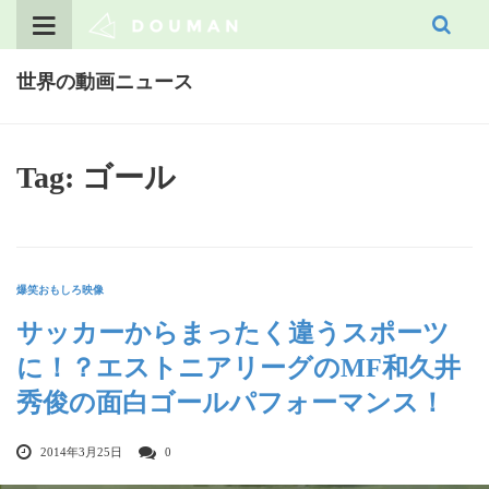
Skip
to
content
世界の動画ニュース
Tag: ゴール
爆笑おもしろ映像
サッカーからまったく違うスポーツ
に！？エストニアリーグのMF和久井
秀俊の面白ゴールパフォーマンス！
2014年3月25日
0