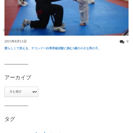
ほんわか映像
2015年8月11日
0
愛らしくて笑える、テコンドー白帯昇級試験に挑む3歳の小さな男の子。
アーカイブ
ア
ー
カ
イ
ブ
タグ