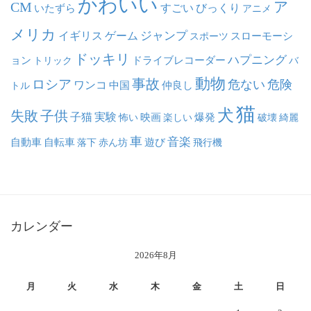
かわいい
ア
CM
いたずら
すごい
びっくり
アニメ
メリカ
ジャンプ
イギリス
ゲーム
スポーツ
スローモーシ
ドッキリ
ハプニング
ョン
ドライブレコーダー
トリック
バ
動物
事故
ロシア
危ない
危険
ワンコ
中国
仲良し
トル
猫
犬
失敗
子供
子猫
実験
映画
怖い
楽しい
爆発
破壊
綺麗
車
音楽
自動車
自転車
落下
赤ん坊
遊び
飛行機
カレンダー
2026年8月
月
火
水
木
金
土
日