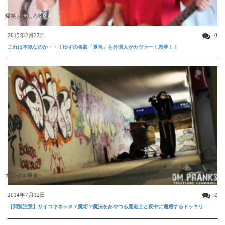
爆笑おもしろ映像
2015年2月27日
0
これは本気なのか・・！ゆずの名曲「夏色」を外国人がカヴァー！悪夢！！
ガクブル映像
2014年7月12日
2
【閲覧注意】サイコキネシス？魔術？魔法をあやつる魔道士と夜中に遭遇するドッキリ