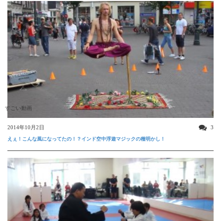
すごい動画
2014年10月2日
3
えぇ！こんな風になってたの！？インド空中浮遊マジックの種明かし！