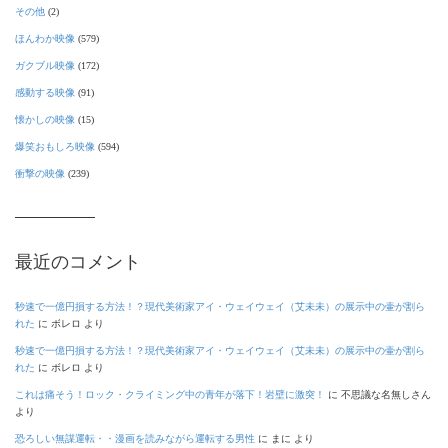
その他
(2)
ほんわか映像
(579)
ガクブル映像
(172)
感動する映像
(91)
懐かしの映像
(15)
爆笑おもしろ映像
(594)
衝撃の映像
(239)
最近のコメント
秒速で一億円損する方法！？現代美術家アイ・ウェイウェイ（艾未未）の展示中の壷が割ら
れた
に
ボレロ
より
秒速で一億円損する方法！？現代美術家アイ・ウェイウェイ（艾未未）の展示中の壷が割ら
れた
に
ボレロ
より
これは痛そう！ロック・クライミング中の青年が落下！岩壁に激突！
に
不思議な名無しさん
より
恐ろしい無謀運転・・漫画を読みながら運転する男性
に
まに
より