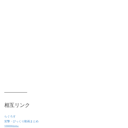
相互リンク
らぐろす
笑撃・びっくり動画まとめ
100000dobu