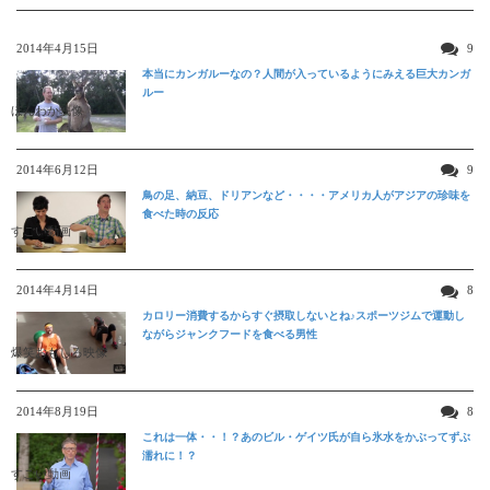
2014年4月15日
9
本当にカンガルーなの？人間が入っているようにみえる巨大カンガ
ルー
ほんわか映像
2014年6月12日
9
鳥の足、納豆、ドリアンなど・・・・アメリカ人がアジアの珍味を
食べた時の反応
すごい動画
2014年4月14日
8
カロリー消費するからすぐ摂取しないとね♪スポーツジムで運動し
ながらジャンクフードを食べる男性
爆笑おもしろ映像
2014年8月19日
8
これは一体・・！？あのビル・ゲイツ氏が自ら氷水をかぶってずぶ
濡れに！？
すごい動画