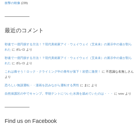
衝撃の映像
(239)
最近のコメント
秒速で一億円損する方法！？現代美術家アイ・ウェイウェイ（艾未未）の展示中の壷が割ら
れた
に
ボレロ
より
秒速で一億円損する方法！？現代美術家アイ・ウェイウェイ（艾未未）の展示中の壷が割ら
れた
に
ボレロ
より
これは痛そう！ロック・クライミング中の青年が落下！岩壁に激突！
に
不思議な名無しさん
より
恐ろしい無謀運転・・漫画を読みながら運転する男性
に
まに
より
自然保護区の中でキャンプ。早朝テントについた水滴を舐めていたのは・・・
に
wow
より
Find us on Facebook