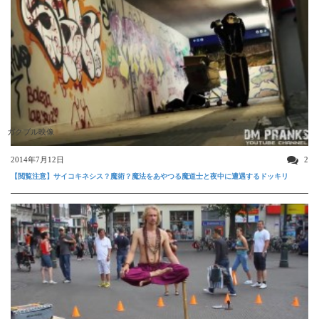
ガクブル映像
2014年7月12日
2
【閲覧注意】サイコキネシス？魔術？魔法をあやつる魔道士と夜中に遭遇するドッキリ