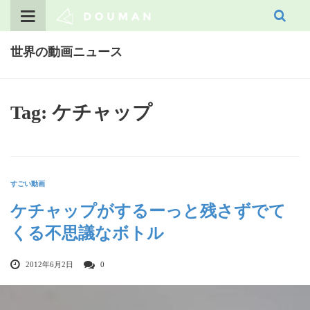
Skip
to
content
世界の動画ニュース
Tag: ケチャップ
すごい動画
ケチャップがするーっと残さずでて
くる不思議なボトル
2012年6月2日
0