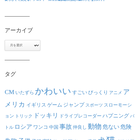
アーカイブ
ア
ー
カ
イ
ブ
タグ
かわいい
ア
CM
いたずら
すごい
びっくり
アニメ
メリカ
ジャンプ
イギリス
ゲーム
スポーツ
スローモーシ
ドッキリ
ハプニング
ョン
ドライブレコーダー
トリック
バ
動物
事故
ロシア
危ない
危険
ワンコ
中国
仲良し
トル