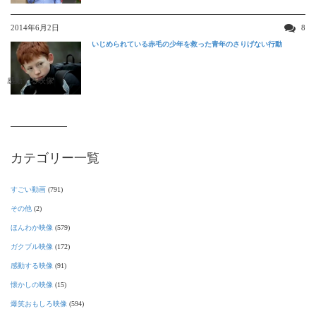
2014年6月2日
8
いじめられている赤毛の少年を救った青年のさりげない行動
感動する映像
カテゴリー一覧
すごい動画
(791)
その他
(2)
ほんわか映像
(579)
ガクブル映像
(172)
感動する映像
(91)
懐かしの映像
(15)
爆笑おもしろ映像
(594)