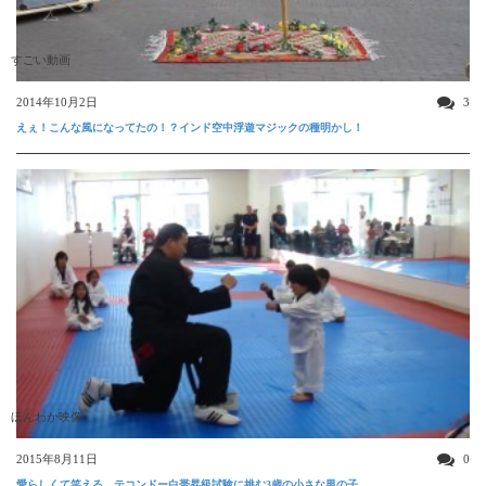
すごい動画
2014年10月2日
3
えぇ！こんな風になってたの！？インド空中浮遊マジックの種明かし！
ほんわか映像
2015年8月11日
0
愛らしくて笑える、テコンドー白帯昇級試験に挑む3歳の小さな男の子。