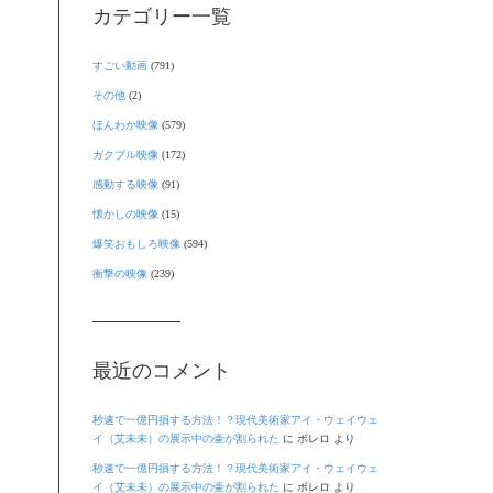
カテゴリー一覧
すごい動画
(791)
その他
(2)
ほんわか映像
(579)
ガクブル映像
(172)
感動する映像
(91)
懐かしの映像
(15)
爆笑おもしろ映像
(594)
衝撃の映像
(239)
最近のコメント
秒速で一億円損する方法！？現代美術家アイ・ウェイウェ
イ（艾未未）の展示中の壷が割られた
に
ボレロ
より
秒速で一億円損する方法！？現代美術家アイ・ウェイウェ
イ（艾未未）の展示中の壷が割られた
に
ボレロ
より