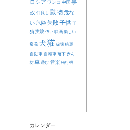
事
ロシア
ワンコ
中国
動物
故
危な
仲良し
失敗
子供
い
危険
子
猫
実験
映画
怖い
楽しい
猫
犬
爆発
破壊
綺麗
自動車
自転車
落下
赤ん
車
音楽
坊
遊び
飛行機
カレンダー