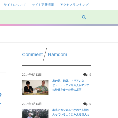
サイトについて
サイト更新情報
アクセスランキング
Comment
Ramdom
2014年6月12日
9
鳥の足、納豆、ドリアンな
ど・・・・アメリカ人がアジア
すごい動画
の珍味を食べた時の反応
る
ル
2014年4月15日
9
本当にカンガルーなの？人間が
入っているようにみえる巨大カ