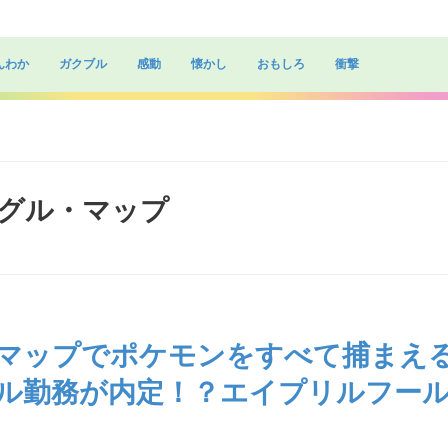
んわか
ガクブル
感動
懐かし
おもしろ
衝撃
グーグル・マップ
マップでポケモンをすべて捕まえ
ル勤務が内定！？エイプリルフー