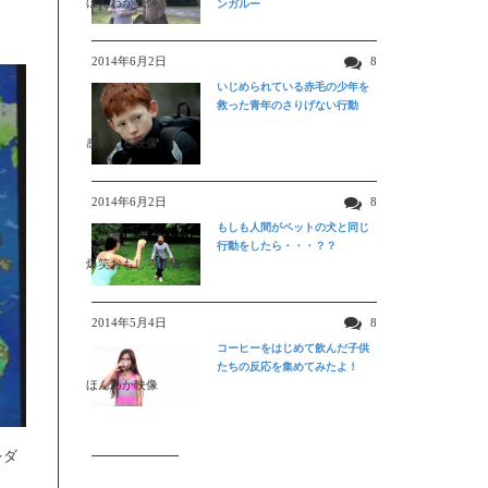
ほんわか映像
ンガルー
2014年6月2日
8
いじめられている赤毛の少年を
救った青年のさりげない行動
感動する映像
2014年6月2日
8
もしも人間がペットの犬と同じ
行動をしたら・・・？？
爆笑おもしろ映像
2014年5月4日
8
コーヒーをはじめて飲んだ子供
たちの反応を集めてみたよ！
ほんわか映像
をダ