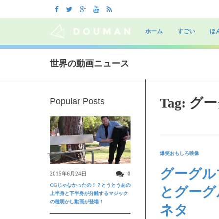
Skip
to
ホーム
すごい
ほ
content
世界の動画ニュース
Tag: 
Popular Posts
爆笑おもしろ映像
すごい動画
グーグル
2015年6月24日
0
CGじゃなかったの！？とうとうあの
とグーグ
上半身と下半身が分離するマジック
の種明かし動画が登場！
ネタ