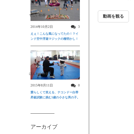
すごい動画
動画を観る
2014年10月2日
3
えぇ！こんな風になってたの！？イ
ンド空中浮遊マジックの種明かし！
ほんわか映像
2015年8月11日
0
愛らしくて笑える、テコンドー白帯
昇級試験に挑む3歳の小さな男の子。
アーカイブ