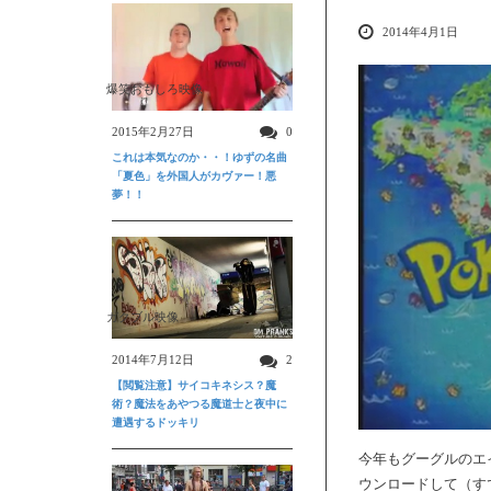
2014年4月1日
爆笑おもしろ映像
2015年2月27日
0
これは本気なのか・・！ゆずの名曲
「夏色」を外国人がカヴァー！悪
夢！！
ガクブル映像
2014年7月12日
2
【閲覧注意】サイコキネシス？魔
術？魔法をあやつる魔道士と夜中に
遭遇するドッキリ
今年もグーグルのエ
ウンロードして（す