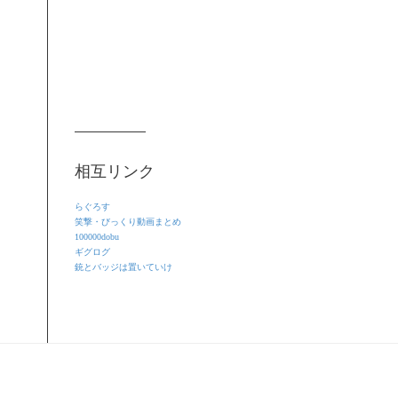
相互リンク
らぐろす
笑撃・びっくり動画まとめ
100000dobu
ギグログ
銃とバッジは置いていけ