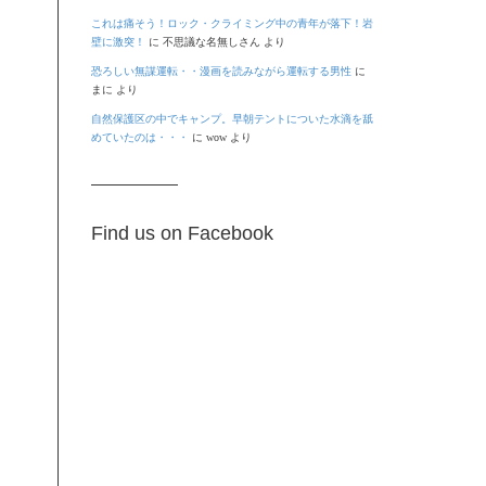
これは痛そう！ロック・クライミング中の青年が落下！岩
壁に激突！
に
不思議な名無しさん
より
恐ろしい無謀運転・・漫画を読みながら運転する男性
に
まに
より
自然保護区の中でキャンプ。早朝テントについた水滴を舐
めていたのは・・・
に
wow
より
Find us on Facebook