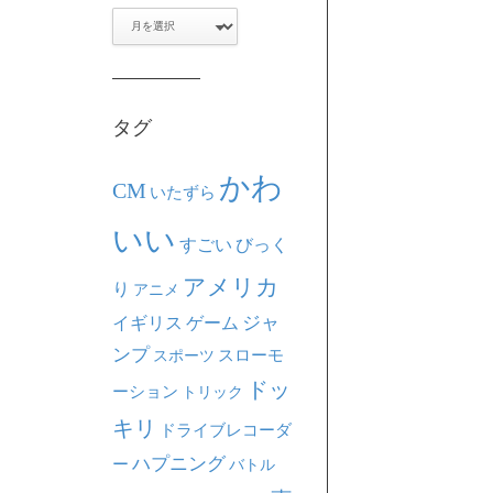
ア
ー
カ
イ
ブ
タグ
かわ
CM
いたずら
いい
すごい
びっく
アメリカ
り
アニメ
ジャ
イギリス
ゲーム
ンプ
スポーツ
スローモ
ドッ
ーション
トリック
キリ
ドライブレコーダ
ハプニング
ー
バトル