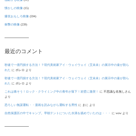
懐かしの映像
(15)
爆笑おもしろ映像
(594)
衝撃の映像
(239)
最近のコメント
秒速で一億円損する方法！？現代美術家アイ・ウェイウェイ（艾未未）の展示中の壷が割ら
れた
に
ボレロ
より
秒速で一億円損する方法！？現代美術家アイ・ウェイウェイ（艾未未）の展示中の壷が割ら
れた
に
ボレロ
より
これは痛そう！ロック・クライミング中の青年が落下！岩壁に激突！
に
不思議な名無しさん
より
恐ろしい無謀運転・・漫画を読みながら運転する男性
に
まに
より
自然保護区の中でキャンプ。早朝テントについた水滴を舐めていたのは・・・
に
wow
より