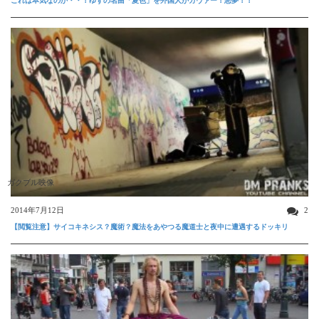
これは本気なのか・・！ゆずの名曲「夏色」を外国人がカヴァー！悪夢！！
ガクブル映像
2014年7月12日
2
【閲覧注意】サイコキネシス？魔術？魔法をあやつる魔道士と夜中に遭遇するドッキリ