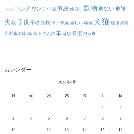
動物
事故
ロシア
危ない
危険
ワンコ
中国
仲良し
トル
猫
犬
失敗
子供
子猫
実験
映画
怖い
楽しい
爆発
破壊
綺麗
車
音楽
自動車
自転車
落下
赤ん坊
遊び
飛行機
カレンダー
2026年8月
月
火
水
木
金
土
日
1
2
3
4
5
6
7
8
9
10
11
12
13
14
15
16