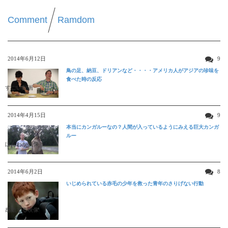
Comment
Ramdom
2014年6月12日
9
鳥の足、納豆、ドリアンなど・・・・アメリカ人がアジアの珍味を
食べた時の反応
すごい動画
2014年4月15日
9
本当にカンガルーなの？人間が入っているようにみえる巨大カンガ
ルー
ほんわか映像
2014年6月2日
8
いじめられている赤毛の少年を救った青年のさりげない行動
感動する映像