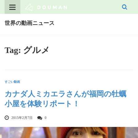
Skip
to
content
世界の動画ニュース
Tag: グルメ
すごい動画
カナダ人ミカエラさんが福岡の牡蠣
小屋を体験リポート！
2015年2月7日
0