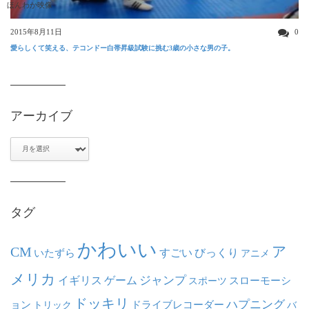
ほんわか映像
2015年8月11日
0
愛らしくて笑える、テコンドー白帯昇級試験に挑む3歳の小さな男の子。
アーカイブ
ア
ー
カ
イ
ブ
タグ
かわいい
ア
CM
いたずら
すごい
びっくり
アニメ
メリカ
ジャンプ
イギリス
ゲーム
スポーツ
スローモーシ
ドッキリ
ハプニング
ョン
ドライブレコーダー
トリック
バ