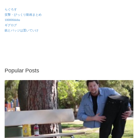
らぐろす
笑撃・びっくり動画まとめ
100000dobu
ギグログ
銃とバッジは置いていけ
Popular Posts