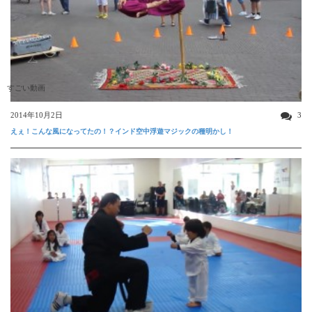
すごい動画
2014年10月2日
3
えぇ！こんな風になってたの！？インド空中浮遊マジックの種明かし！