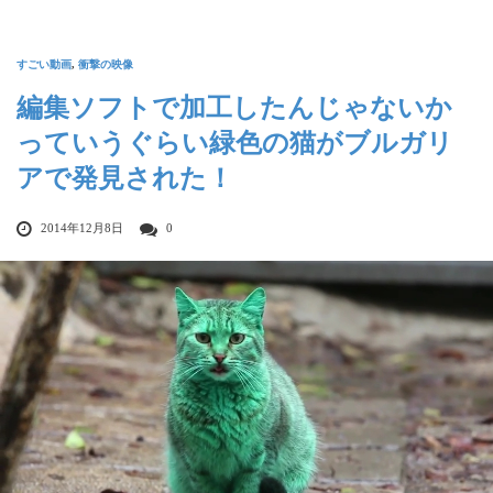
すごい動画
,
衝撃の映像
編集ソフトで加工したんじゃないか
っていうぐらい緑色の猫がブルガリ
アで発見された！
2014年12月8日
0