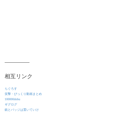
相互リンク
らぐろす
笑撃・びっくり動画まとめ
100000dobu
ギグログ
銃とバッジは置いていけ