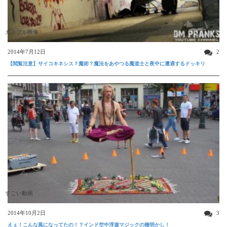
ガクブル映像
2014年7月12日
2
【閲覧注意】サイコキネシス？魔術？魔法をあやつる魔道士と夜中に遭遇するドッキリ
すごい動画
2014年10月2日
3
えぇ！こんな風になってたの！？インド空中浮遊マジックの種明かし！