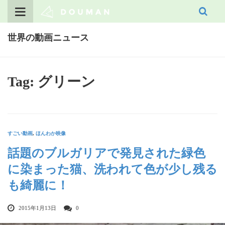
Skip
to
content
世界の動画ニュース
Tag: グリーン
すごい動画
,
ほんわか映像
話題のブルガリアで発見された緑色
に染まった猫、洗われて色が少し残る
も綺麗に！
2015年1月13日
0