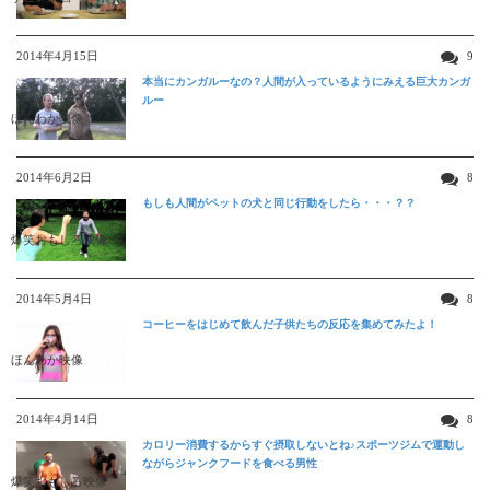
2014年4月15日
9
本当にカンガルーなの？人間が入っているようにみえる巨大カンガ
ルー
ほんわか映像
2014年6月2日
8
もしも人間がペットの犬と同じ行動をしたら・・・？？
爆笑おもしろ映像
2014年5月4日
8
コーヒーをはじめて飲んだ子供たちの反応を集めてみたよ！
ほんわか映像
2014年4月14日
8
カロリー消費するからすぐ摂取しないとね♪スポーツジムで運動し
ながらジャンクフードを食べる男性
爆笑おもしろ映像