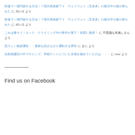
秒速で一億円損する方法！？現代美術家アイ・ウェイウェイ（艾未未）の展示中の壷が割ら
れた
に
ボレロ
より
秒速で一億円損する方法！？現代美術家アイ・ウェイウェイ（艾未未）の展示中の壷が割ら
れた
に
ボレロ
より
これは痛そう！ロック・クライミング中の青年が落下！岩壁に激突！
に
不思議な名無しさん
より
恐ろしい無謀運転・・漫画を読みながら運転する男性
に
まに
より
自然保護区の中でキャンプ。早朝テントについた水滴を舐めていたのは・・・
に
wow
より
Find us on Facebook