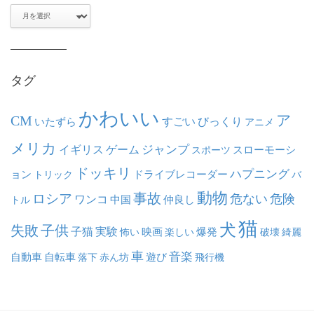
ア
ー
カ
イ
ブ
タグ
かわいい
ア
CM
いたずら
すごい
びっくり
アニメ
メリカ
ジャンプ
イギリス
ゲーム
スポーツ
スローモーシ
ドッキリ
ハプニング
ョン
ドライブレコーダー
トリック
バ
動物
事故
ロシア
危ない
危険
ワンコ
中国
仲良し
トル
猫
犬
失敗
子供
子猫
実験
映画
怖い
楽しい
爆発
破壊
綺麗
車
音楽
自動車
自転車
落下
赤ん坊
遊び
飛行機