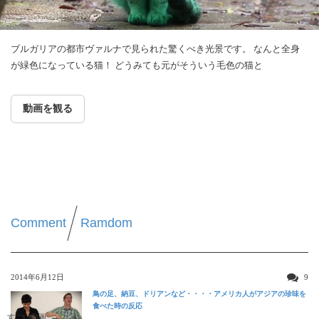
ブルガリアの都市ヴァルナで見られた驚くべき光景です。 なんと全身
が緑色になっている猫！ どうみても元がそういう毛色の猫と
動画を観る
Comment
Ramdom
2014年6月12日
9
鳥の足、納豆、ドリアンなど・・・・アメリカ人がアジアの珍味を
食べた時の反応
すごい動画